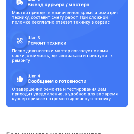
Выезд курьера / мастера
Мастер приедет в назначенное время и осмотрит
технику, составит смету работ. При сложной
поломке бесплатно отвезет технику в сервис
Шаг 3
Ремонт техники
После диагностики мастер согласует с вами
сроки, стоимость, детали заказа и приступит к
ремонту
Шаг 4
Сообщаем о готовности
О завершении ремонта и тестирования Вам
приходит уведомление, в удобное для вас время
курьер привезет отремонтированную технику