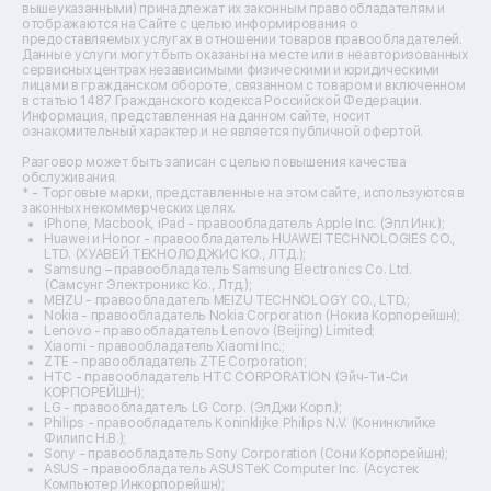
Ремонт пароварок
вышеуказанными) принадлежат их законным правообладателям и
отображаются на Сайте с целью информирования о
Ремонт микшерных пультов
предоставляемых услугах в отношении товаров правообладателей.
Ремонт dj-пультов
Данные услуги могут быть оказаны на месте или в неавторизованных
Ремонт кухонных плит
сервисных центрах независимыми физическими и юридическими
лицами в гражданском обороте, связанном с товаром и включенном
Ремонт стедикамов
в статью 1487 Гражданского кодекса Российской Федерации.
Ремонт оптических прицелов
Информация, представленная на данном сайте, носит
Ремонт электровелосипедов
ознакомительный характер и не является публичной офертой.
Ремонт видеокамер
Разговор может быть записан с целью повышения качества
Ремонт эхолотов
обслуживания.
Ремонт 3d-принтеров
* - Торговые марки, представленные на этом сайте, используются в
законных некоммерческих целях.
Ремонт прицелов ночного видения
iPhone, Macbook, iPad - правообладатель Apple Inc. (Эпл Инк.);
Ремонт винных шкафов
Huawei и Honor - правообладатель HUAWEI TECHNOLOGIES CO.,
LTD. (ХУАВЕЙ ТЕКНОЛОДЖИС КО., ЛТД.);
Ремонт выпрямителей
Samsung – правообладатель Samsung Electronics Co. Ltd.
Ремонт сушилок для рук
(Самсунг Электроникс Ко., Лтд.);
Ремонт дальномеров
MEIZU - правообладатель MEIZU TECHNOLOGY CO., LTD.;
Nokia - правообладатель Nokia Corporation (Нокиа Корпорейшн);
Ремонт снегоуборщиков
Lenovo - правообладатель Lenovo (Beijing) Limited;
Xiaomi - правообладатель Xiaomi Inc.;
ZTE - правообладатель ZTE Corporation;
HTC - правообладатель HTC CORPORATION (Эйч-Ти-Си
КОРПОРЕЙШН);
LG - правообладатель LG Corp. (ЭлДжи Корп.);
Philips - правообладатель Koninklijke Philips N.V. (Конинклийке
Филипс Н.В.);
Sony - правообладатель Sony Corporation (Сони Корпорейшн);
ASUS - правообладатель ASUSTeK Computer Inc. (Асустек
Компьютер Инкорпорейшн);