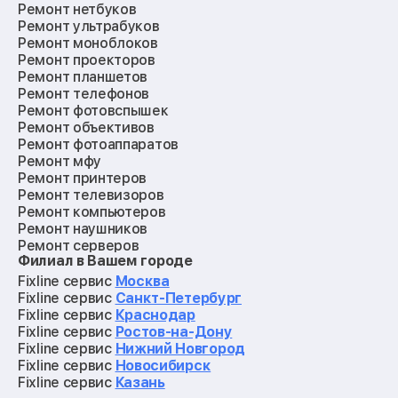
Ремонт нетбуков
Ремонт ультрабуков
Ремонт моноблоков
Ремонт проекторов
Ремонт планшетов
Ремонт телефонов
Ремонт фотовспышек
Ремонт объективов
Ремонт фотоаппаратов
Ремонт мфу
Ремонт принтеров
Ремонт телевизоров
Ремонт компьютеров
Ремонт наушников
Ремонт серверов
Филиал в Вашем городе
Ремонт мониторов
Ремонт квадрокоптеров
Fixline сервис
Москва
Ремонт электросамокатов
Fixline сервис
Санкт-Петербург
Ремонт материнских плат
Fixline сервис
Краснодар
Ремонт видеокарт
Fixline сервис
Ростов-на-Дону
Ремонт кофемашин
Fixline сервис
Нижний Новгород
Ремонт vr систем
Fixline сервис
Новосибирск
Ремонт игровых приставок
Fixline сервис
Казань
Ремонт экшн-камер