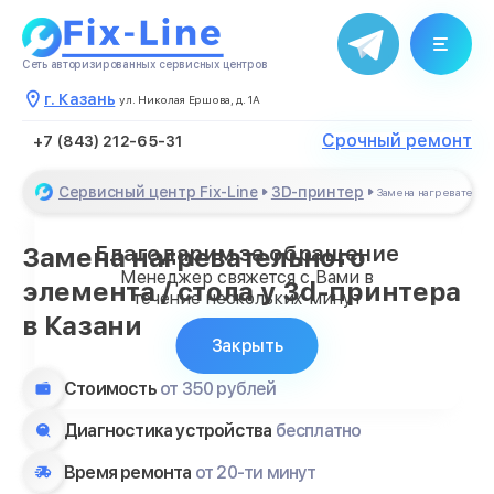
Сеть авторизированных сервисных центров
г. Казань
ул. Николая Ершова, д. 1А
Срочный ремонт
+7 (843) 212-65-31
Сервисный центр Fix-Line
3D-принтер
Замена нагревательн
Благодарим за обращение
Замена нагревательного
Менеджер свяжется с Вами в
элемента / стола у 3d-принтера
течение нескольких минут
в Казани
Закрыть
Стоимость
от 350 рублей
Диагностика устройства
бесплатно
Время ремонта
от 20-ти минут