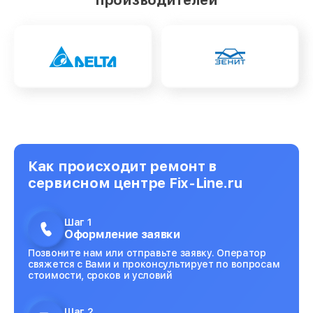
Как происходит ремонт в
сервисном центре Fix-Line.ru
Шаг 1
Оформление заявки
Позвоните нам или отправьте заявку. Оператор
свяжется с Вами и проконсультирует по вопросам
стоимости, сроков и условий
Шаг 2