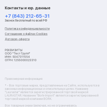
Ремонт смарт-часов
Контакты и юр. данные
Ремонт роботов-пылесосов
Ремонт холодильников
+7 (843) 212-65-31
Ремонт стиральных машин
Звонок бесплатный по всей РФ
Ремонт пылесосов
Ремонт варочных панелей
Политика конфиденциальности
Ремонт духовых шкафов
Соглашение о файлах Cookies
Ремонт кондиционеров
Договор-оферта
Ремонт кухонных комбайнов
Ремонт микроволновых печей
Ремонт морозильных камер
РЕКВИЗИТЫ
ООО "Тест Групп"
Ремонт отпаривателей
ИНН: 5047311554
Ремонт плоттеров
ОГРН: 1255000023310
Ремонт посудомоечных машин
Ремонт сканеров
Ремонт сушильных машин
Ремонт фенов
Правомерная информация
Ремонт цифровых биноклей
Ремонт тепловизоров
* - Все торговые марки, представленные на Сайте, используются в
законных информационных и описательных целях. Название
Ремонт массажных кресел
"Laurastar" является зарегистрированной торговой маркой
Ремонт водонагревателей
LAURASTAR. Название "Bork-Import" является зарегистрированной
торговой маркой компании BORK.
Ремонт вытяжек
Ремонт источников бесперебойного питания
Все товарные знаки (включая, но не ограничиваясь