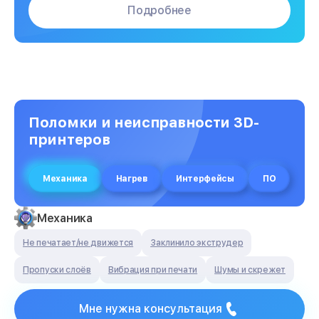
Подробнее
Поломки и неисправности 3D-
принтеров
Механика
Нагрев
Интерфейсы
ПО
Механика
Не печатает/не движется
Заклинило экструдер
Пропуски слоёв
Вибрация при печати
Шумы и скрежет
Мне нужна консультация