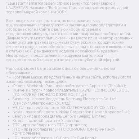
Ремонт массажных кресел
"Laurastar" является зарегистрированной торговой маркой
Ремонт водонагревателей
LAURASTAR. Название "Bork-Import" является зарегистрированной
торговой маркой компании BORK.
Ремонт вытяжек
Ремонт источников бесперебойного питания
Все товарные знаки (включая, но не ограничиваясь
Ремонт пароварок
вышеуказанными) принадлежат их законным правообладателям и
отображаются на Сайте с целью информирования о
Ремонт микшерных пультов
предоставляемых услугах в отношении товаров правообладателей.
Ремонт dj-пультов
Данные услуги могут быть оказаны на месте или в неавторизованных
Ремонт кухонных плит
сервисных центрах независимыми физическими и юридическими
лицами в гражданском обороте, связанном с товаром и включенном
Ремонт стедикамов
в статью 1487 Гражданского кодекса Российской Федерации.
Ремонт оптических прицелов
Информация, представленная на данном сайте, носит
Ремонт электровелосипедов
ознакомительный характер и не является публичной офертой.
Ремонт видеокамер
Разговор может быть записан с целью повышения качества
Ремонт эхолотов
обслуживания.
Ремонт 3d-принтеров
* - Торговые марки, представленные на этом сайте, используются в
законных некоммерческих целях.
Ремонт прицелов ночного видения
iPhone, Macbook, iPad - правообладатель Apple Inc. (Эпл Инк.);
Ремонт винных шкафов
Huawei и Honor - правообладатель HUAWEI TECHNOLOGIES CO.,
LTD. (ХУАВЕЙ ТЕКНОЛОДЖИС КО., ЛТД.);
Ремонт выпрямителей
Samsung – правообладатель Samsung Electronics Co. Ltd.
Ремонт сушилок для рук
(Самсунг Электроникс Ко., Лтд.);
Ремонт дальномеров
MEIZU - правообладатель MEIZU TECHNOLOGY CO., LTD.;
Nokia - правообладатель Nokia Corporation (Нокиа Корпорейшн);
Ремонт снегоуборщиков
Lenovo - правообладатель Lenovo (Beijing) Limited;
Xiaomi - правообладатель Xiaomi Inc.;
ZTE - правообладатель ZTE Corporation;
HTC - правообладатель HTC CORPORATION (Эйч-Ти-Си
КОРПОРЕЙШН);
LG - правообладатель LG Corp. (ЭлДжи Корп.);