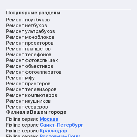
Популярные разделы
Ремонт ноутбуков
Ремонт нетбуков
Ремонт ультрабуков
Ремонт моноблоков
Ремонт проекторов
Ремонт планшетов
Ремонт телефонов
Ремонт фотовспышек
Ремонт объективов
Ремонт фотоаппаратов
Ремонт мфу
Ремонт принтеров
Ремонт телевизоров
Ремонт компьютеров
Ремонт наушников
Ремонт серверов
Филиал в Вашем городе
Ремонт мониторов
Ремонт квадрокоптеров
Fixline сервис
Москва
Ремонт электросамокатов
Fixline сервис
Санкт-Петербург
Ремонт материнских плат
Fixline сервис
Краснодар
Ремонт видеокарт
Fixline сервис
Ростов-на-Дону