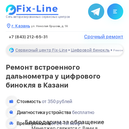
Сеть авторизированных сервисных центров
г. Казань
ул. Николая Ершова, д. 1А
Срочный ремонт
+7 (843) 212-65-31
Сервисный центр Fix-Line
Цифровой бинокль
Ремонт вс
Ремонт встроенного
дальнометра у цифрового
бинокля в Казани
Стоимость
от 350 рублей
Диагностика устройства
бесплатно
Благодарим за обращение
Время ремонта
от 20-ти минут
Менеджер свяжется с Вами в