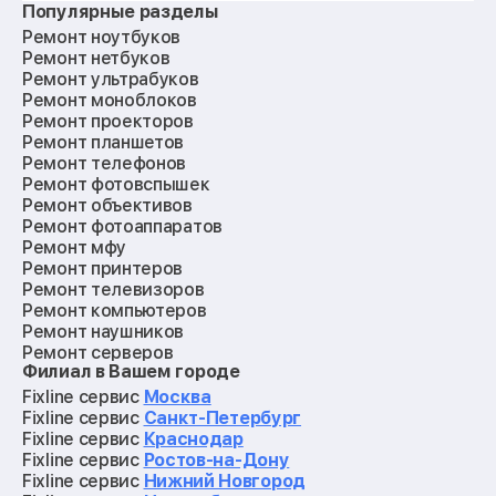
Популярные разделы
Ремонт ноутбуков
Ремонт нетбуков
Ремонт ультрабуков
Ремонт моноблоков
Ремонт проекторов
Ремонт планшетов
Ремонт телефонов
Ремонт фотовспышек
Ремонт объективов
Ремонт фотоаппаратов
Ремонт мфу
Ремонт принтеров
Ремонт телевизоров
Ремонт компьютеров
Ремонт наушников
Ремонт серверов
Филиал в Вашем городе
Ремонт мониторов
Ремонт квадрокоптеров
Fixline сервис
Москва
Ремонт электросамокатов
Fixline сервис
Санкт-Петербург
Ремонт материнских плат
Fixline сервис
Краснодар
Ремонт видеокарт
Fixline сервис
Ростов-на-Дону
Ремонт кофемашин
Fixline сервис
Нижний Новгород