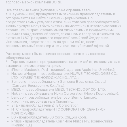
торговой маркой компании BORK.
Ремонт вытяжек
Ремонт источников бесперебойного питания
Все товарные знаки (включая, но не ограничиваясь
Ремонт пароварок
вышеуказанными) принадлежат их законным правообладателям и
отображаются на Сайте с целью информирования о
Ремонт микшерных пультов
предоставляемых услугах в отношении товаров правообладателей.
Ремонт dj-пультов
Данные услуги могут быть оказаны на месте или в неавторизованных
Ремонт кухонных плит
сервисных центрах независимыми физическими и юридическими
лицами в гражданском обороте, связанном с товаром и включенном
Ремонт стедикамов
в статью 1487 Гражданского кодекса Российской Федерации.
Ремонт оптических прицелов
Информация, представленная на данном сайте, носит
Ремонт электровелосипедов
ознакомительный характер и не является публичной офертой.
Ремонт видеокамер
Разговор может быть записан с целью повышения качества
Ремонт эхолотов
обслуживания.
Ремонт 3d-принтеров
* - Торговые марки, представленные на этом сайте, используются в
законных некоммерческих целях.
Ремонт прицелов ночного видения
iPhone, Macbook, iPad - правообладатель Apple Inc. (Эпл Инк.);
Ремонт винных шкафов
Huawei и Honor - правообладатель HUAWEI TECHNOLOGIES CO.,
LTD. (ХУАВЕЙ ТЕКНОЛОДЖИС КО., ЛТД.);
Ремонт выпрямителей
Samsung – правообладатель Samsung Electronics Co. Ltd.
Ремонт сушилок для рук
(Самсунг Электроникс Ко., Лтд.);
Ремонт дальномеров
MEIZU - правообладатель MEIZU TECHNOLOGY CO., LTD.;
Nokia - правообладатель Nokia Corporation (Нокиа Корпорейшн);
Ремонт снегоуборщиков
Lenovo - правообладатель Lenovo (Beijing) Limited;
Xiaomi - правообладатель Xiaomi Inc.;
ZTE - правообладатель ZTE Corporation;
HTC - правообладатель HTC CORPORATION (Эйч-Ти-Си
КОРПОРЕЙШН);
LG - правообладатель LG Corp. (ЭлДжи Корп.);
Philips - правообладатель Koninklijke Philips N.V. (Конинклийке
Филипс Н.В.);