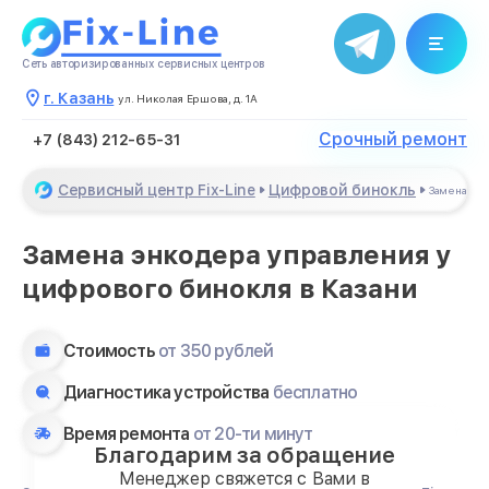
Сеть авторизированных сервисных центров
г. Казань
ул. Николая Ершова, д. 1А
Срочный ремонт
+7 (843) 212-65-31
Сервисный центр Fix-Line
Цифровой бинокль
Замена эн
Замена энкодера управления у
цифрового бинокля в Казани
Стоимость
от 350 рублей
Диагностика устройства
бесплатно
Время ремонта
от 20-ти минут
Благодарим за обращение
Менеджер свяжется с Вами в