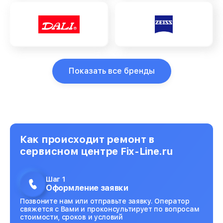
Показать все бренды
Как происходит ремонт в
сервисном центре Fix-Line.ru
Шаг 1
Оформление заявки
Позвоните нам или отправьте заявку. Оператор
свяжется с Вами и проконсультирует по вопросам
стоимости, сроков и условий