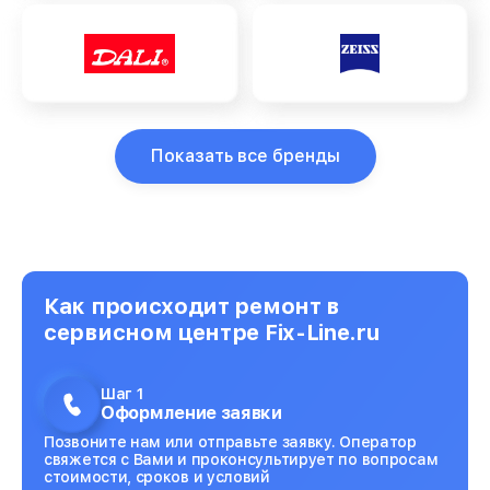
Показать все бренды
Как происходит ремонт в
сервисном центре Fix-Line.ru
Шаг 1
Оформление заявки
Позвоните нам или отправьте заявку. Оператор
свяжется с Вами и проконсультирует по вопросам
стоимости, сроков и условий