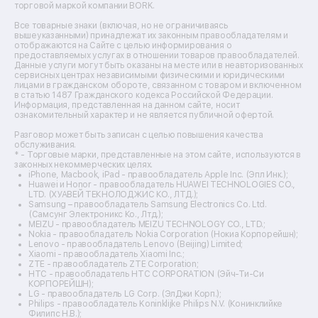
торговой маркой компании BORK.
Ремонт вытяжек
Ремонт источников бесперебойного питания
Все товарные знаки (включая, но не ограничиваясь
Ремонт пароварок
вышеуказанными) принадлежат их законным правообладателям и
отображаются на Сайте с целью информирования о
Ремонт микшерных пультов
предоставляемых услугах в отношении товаров правообладателей.
Ремонт dj-пультов
Данные услуги могут быть оказаны на месте или в неавторизованных
Ремонт кухонных плит
сервисных центрах независимыми физическими и юридическими
лицами в гражданском обороте, связанном с товаром и включенном
Ремонт стедикамов
в статью 1487 Гражданского кодекса Российской Федерации.
Ремонт оптических прицелов
Информация, представленная на данном сайте, носит
Ремонт электровелосипедов
ознакомительный характер и не является публичной офертой.
Ремонт видеокамер
Разговор может быть записан с целью повышения качества
Ремонт эхолотов
обслуживания.
Ремонт 3d-принтеров
* - Торговые марки, представленные на этом сайте, используются в
законных некоммерческих целях.
Ремонт прицелов ночного видения
iPhone, Macbook, iPad - правообладатель Apple Inc. (Эпл Инк.);
Ремонт винных шкафов
Huawei и Honor - правообладатель HUAWEI TECHNOLOGIES CO.,
LTD. (ХУАВЕЙ ТЕКНОЛОДЖИС КО., ЛТД.);
Ремонт выпрямителей
Samsung – правообладатель Samsung Electronics Co. Ltd.
Ремонт сушилок для рук
(Самсунг Электроникс Ко., Лтд.);
Ремонт дальномеров
MEIZU - правообладатель MEIZU TECHNOLOGY CO., LTD.;
Nokia - правообладатель Nokia Corporation (Нокиа Корпорейшн);
Ремонт снегоуборщиков
Lenovo - правообладатель Lenovo (Beijing) Limited;
Xiaomi - правообладатель Xiaomi Inc.;
ZTE - правообладатель ZTE Corporation;
HTC - правообладатель HTC CORPORATION (Эйч-Ти-Си
КОРПОРЕЙШН);
LG - правообладатель LG Corp. (ЭлДжи Корп.);
Philips - правообладатель Koninklijke Philips N.V. (Конинклийке
Филипс Н.В.);