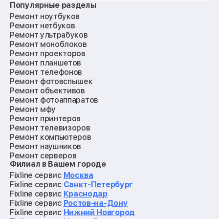
Популярные разделы
Ремонт ноутбуков
Ремонт нетбуков
Ремонт ультрабуков
Ремонт моноблоков
Ремонт проекторов
Ремонт планшетов
Ремонт телефонов
Ремонт фотовспышек
Ремонт объективов
Ремонт фотоаппаратов
Ремонт мфу
Ремонт принтеров
Ремонт телевизоров
Ремонт компьютеров
Ремонт наушников
Ремонт серверов
Филиал в Вашем городе
Ремонт мониторов
Ремонт квадрокоптеров
Fixline сервис
Москва
Ремонт электросамокатов
Fixline сервис
Санкт-Петербург
Ремонт материнских плат
Fixline сервис
Краснодар
Ремонт видеокарт
Fixline сервис
Ростов-на-Дону
Ремонт кофемашин
Fixline сервис
Нижний Новгород