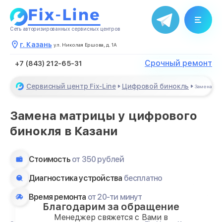
Сеть авторизированных сервисных центров
г. Казань
ул. Николая Ершова, д. 1А
Срочный ремонт
+7 (843) 212-65-31
Сервисный центр Fix-Line
Цифровой бинокль
Замена ма
Замена матрицы у цифрового
бинокля в Казани
Стоимость
от 350 рублей
Диагностика устройства
бесплатно
Время ремонта
от 20-ти минут
Благодарим за обращение
Менеджер свяжется с Вами в