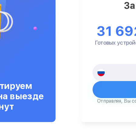
За
31 69
Готовых устрой
тируем
на выезде
Отправляя, Вы с
нут