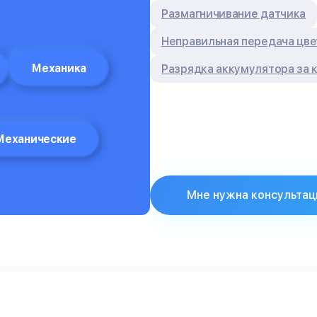
Размагничивание датчика
Неправильная передача цве
Механика
Разрядка аккумулятора за 
Механические
Мне нужна консультац