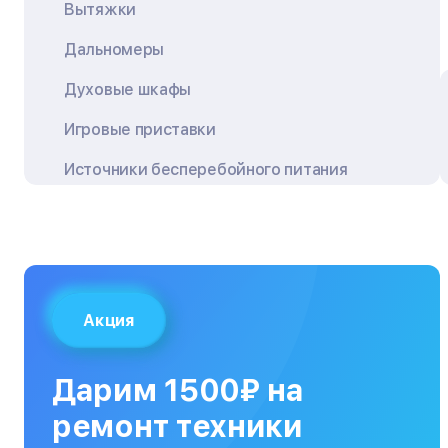
Вытяжки
Дальномеры
Духовые шкафы
Игровые приставки
Источники бесперебойного питания
Квадрокоптеры
Кондиционеры
Кофемашины
Акция
Кухонные плиты
Кухонные комбайны
Дарим 1500₽ на
МФУ
ремонт техники