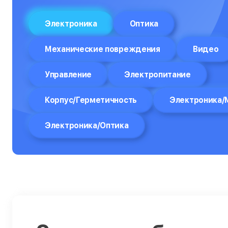
Отпариватели
Электроника
Оптика
Компьютеры
Механические повреждения
Видео
Пароварки
Управление
Электропитание
Планшеты
Плоттеры
Корпус/Герметичность
Электроника/
Посудомоечные машины
Электроника/Оптика
Принтеры
Прицелы ночного видения
Проекторы
Пылесосы
Роботы-пылесосы