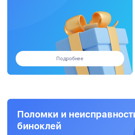
Массажные кресла
Материнские платы
Микроволновые печи
Микшерные пульты
Мониторы
Подробнее
Моноблоки
Морозильные камеры
Наушники
Нетбуки
Ноутбуки
Поломки и неисправнос
Объективы
биноклей
Оптические прицелы