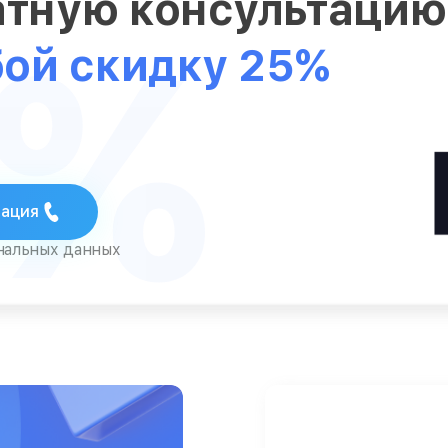
атную консультаци
5%
бой скидку 25%
тация
ональных данных