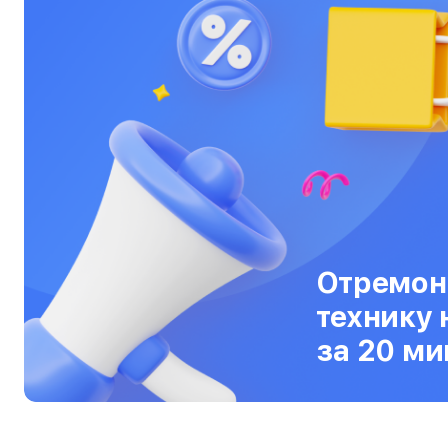
Ультрабуки
Фены
Фотоаппараты
Фотовспышки
Холодильники
Цифровые бинокли
Экшн-камеры
Отремон
Электровелосипеды
технику 
Электросамокаты
за 20 ми
Эхолоты