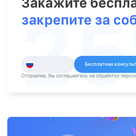
Закажите беспл
2
Серверы
закрепите за со
Сканеры
Смарт-часы
Снегоуборщики
Стедикамы
Бесплатная консуль
Стиральные машины
Отправляя, Вы соглашаетесь на обработку перс
Сушилки для рук
Сушильные машины
Телевизоры
Телефоны
Тепловизоры