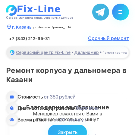
Сеть авторизированных сервисных центров
г. Казань
ул. Николая Ершова, д. 1А
Срочный ремонт
+7 (843) 212-65-31
Сервисный центр Fix-Line
Дальномер
Ремонт корпуса
Ремонт корпуса у дальномера в
Казани
Стоимость
от 350 рублей
Благодарим за обращение
Диагностика устройства
бесплатно
Менеджер свяжется с Вами в
течение нескольких минут
Время ремонта
от 20-ти минут
Закрыть