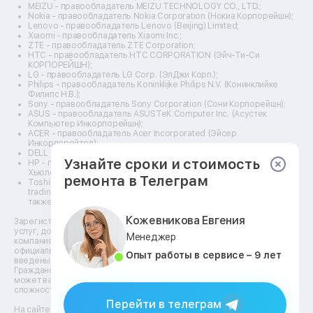
Ремонт дальномеров
MEIZU - правообладатель MEIZU TECHNOLOGY CO., LTD.;
Nokia - правообладатель Nokia Corporation (Нокиа Корпорейшн);
Ремонт снегоуборщиков
Lenovo - правообладатель Lenovo (Beijing) Limited;
Xiaomi - правообладатель Xiaomi Inc.;
ZTE - правообладатель ZTE Corporation;
HTC - правообладатель HTC CORPORATION (Эйч-Ти-Си
КОРПОРЕЙШН);
LG - правообладатель LG Corp. (ЭлДжи Корп.);
Philips - правообладатель Koninklijke Philips N.V. (Конинклийке
Филипс Н.В.);
Sony - правообладатель Sony Corporation (Сони Корпорейшн);
ASUS - правообладатель ASUSTeK Computer Inc. (Асустек
Компьютер Инкорпорейшн);
ACER - правообладатель Acer Incorporated (Эйсер
Инкорпорейтед);
DELL - правообладатель Dell Inc.(Делл Инк.);
Узнайте сроки и стоимость
HP - правообладатель HP Hewlett-Packard Group LLC (ЭйчПи
Хьюлетт Паккард Груп ЛЛК);
ремонта в Телеграм
Toshiba - правообладатель KABUSHIKI KAISHA TOSHIBA, also
trading as Toshiba Corporation (КАБУШИКИ КАЙША ТОШИБА
также торгующая как Тосиба Корпорейшн).
Кожевникова Евгения
Зарегистрированные товарные знаки используются для описания
услуг, доступных в сети сервисных центров АСЦ, не связанных с
Менеджер
компаниями Правообладателей товарных знаков и/или с их
официальными представителями в отношении товаров, которые уже
Опыт работы в сервисе – 9 лет
введены в гражданский оборот по смыслу статьи 1487
Гражданского кодекса. ** - время, необходимое для ремонта,
может варьироваться в зависимости от модели устройства и
сложности работы.
Перейти в телеграм
На сайте https://kzn.fix-line24.ru доступна информация о