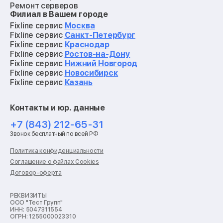
Ремонт серверов
Филиал в Вашем городе
Ремонт мониторов
Ремонт квадрокоптеров
Fixline сервис
Москва
Ремонт электросамокатов
Fixline сервис
Санкт-Петербург
Ремонт материнских плат
Fixline сервис
Краснодар
Ремонт видеокарт
Fixline сервис
Ростов-на-Дону
Ремонт кофемашин
Fixline сервис
Нижний Новгород
Ремонт vr систем
Fixline сервис
Новосибирск
Ремонт игровых приставок
Fixline сервис
Казань
Ремонт экшн-камер
Ремонт смарт-часов
Контакты и юр. данные
Ремонт роботов-пылесосов
Ремонт холодильников
+7 (843) 212-65-31
Ремонт стиральных машин
Звонок бесплатный по всей РФ
Ремонт пылесосов
Ремонт варочных панелей
Политика конфиденциальности
Ремонт духовых шкафов
Соглашение о файлах Cookies
Ремонт кондиционеров
Договор-оферта
Ремонт кухонных комбайнов
Ремонт микроволновых печей
Ремонт морозильных камер
РЕКВИЗИТЫ
ООО "Тест Групп"
Ремонт отпаривателей
ИНН: 5047311554
Ремонт плоттеров
ОГРН: 1255000023310