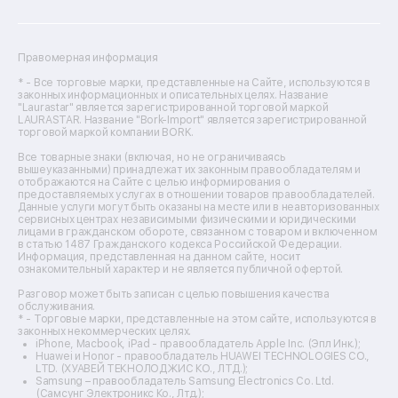
Ремонт посудомоечных машин
Ремонт сканеров
Ремонт сушильных машин
Ремонт фенов
Правомерная информация
Ремонт цифровых биноклей
Ремонт тепловизоров
* - Все торговые марки, представленные на Сайте, используются в
законных информационных и описательных целях. Название
Ремонт массажных кресел
"Laurastar" является зарегистрированной торговой маркой
Ремонт водонагревателей
LAURASTAR. Название "Bork-Import" является зарегистрированной
торговой маркой компании BORK.
Ремонт вытяжек
Ремонт источников бесперебойного питания
Все товарные знаки (включая, но не ограничиваясь
Ремонт пароварок
вышеуказанными) принадлежат их законным правообладателям и
отображаются на Сайте с целью информирования о
Ремонт микшерных пультов
предоставляемых услугах в отношении товаров правообладателей.
Ремонт dj-пультов
Данные услуги могут быть оказаны на месте или в неавторизованных
Ремонт кухонных плит
сервисных центрах независимыми физическими и юридическими
лицами в гражданском обороте, связанном с товаром и включенном
Ремонт стедикамов
в статью 1487 Гражданского кодекса Российской Федерации.
Ремонт оптических прицелов
Информация, представленная на данном сайте, носит
Ремонт электровелосипедов
ознакомительный характер и не является публичной офертой.
Ремонт видеокамер
Разговор может быть записан с целью повышения качества
Ремонт эхолотов
обслуживания.
Ремонт 3d-принтеров
* - Торговые марки, представленные на этом сайте, используются в
законных некоммерческих целях.
Ремонт прицелов ночного видения
iPhone, Macbook, iPad - правообладатель Apple Inc. (Эпл Инк.);
Ремонт винных шкафов
Huawei и Honor - правообладатель HUAWEI TECHNOLOGIES CO.,
LTD. (ХУАВЕЙ ТЕКНОЛОДЖИС КО., ЛТД.);
Ремонт выпрямителей
Samsung – правообладатель Samsung Electronics Co. Ltd.
Ремонт сушилок для рук
(Самсунг Электроникс Ко., Лтд.);