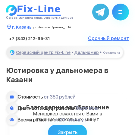
Сеть авторизированных сервисных центров
г. Казань
ул. Николая Ершова, д. 1А
Срочный ремонт
+7 (843) 212-65-31
Сервисный центр Fix-Line
Дальномер
Юстировка
Юстировка у дальномера в
Казани
Стоимость
от 350 рублей
Благодарим за обращение
Диагностика устройства
бесплатно
Менеджер свяжется с Вами в
течение нескольких минут
Время ремонта
от 20-ти минут
Закрыть