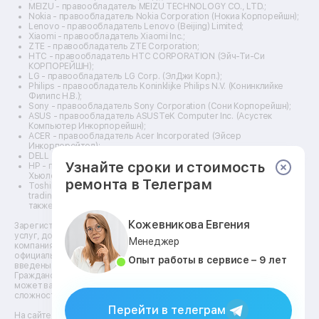
Ремонт дальномеров
MEIZU - правообладатель MEIZU TECHNOLOGY CO., LTD.;
Nokia - правообладатель Nokia Corporation (Нокиа Корпорейшн);
Ремонт снегоуборщиков
Lenovo - правообладатель Lenovo (Beijing) Limited;
Xiaomi - правообладатель Xiaomi Inc.;
ZTE - правообладатель ZTE Corporation;
HTC - правообладатель HTC CORPORATION (Эйч-Ти-Си
КОРПОРЕЙШН);
LG - правообладатель LG Corp. (ЭлДжи Корп.);
Philips - правообладатель Koninklijke Philips N.V. (Конинклийке
Филипс Н.В.);
Sony - правообладатель Sony Corporation (Сони Корпорейшн);
ASUS - правообладатель ASUSTeK Computer Inc. (Асустек
Компьютер Инкорпорейшн);
ACER - правообладатель Acer Incorporated (Эйсер
Инкорпорейтед);
DELL - правообладатель Dell Inc.(Делл Инк.);
Узнайте сроки и стоимость
HP - правообладатель HP Hewlett-Packard Group LLC (ЭйчПи
Хьюлетт Паккард Груп ЛЛК);
ремонта в Телеграм
Toshiba - правообладатель KABUSHIKI KAISHA TOSHIBA, also
trading as Toshiba Corporation (КАБУШИКИ КАЙША ТОШИБА
также торгующая как Тосиба Корпорейшн).
Кожевникова Евгения
Зарегистрированные товарные знаки используются для описания
услуг, доступных в сети сервисных центров АСЦ, не связанных с
Менеджер
компаниями Правообладателей товарных знаков и/или с их
официальными представителями в отношении товаров, которые уже
Опыт работы в сервисе – 9 лет
введены в гражданский оборот по смыслу статьи 1487
Гражданского кодекса. ** - время, необходимое для ремонта,
может варьироваться в зависимости от модели устройства и
сложности работы.
Перейти в телеграм
На сайте https://kzn.fix-line24.ru доступна информация о