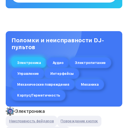
Поломки и неисправности DJ-
пультов
Электроника
Аудио
Электропитание
Управление
Интерфейсы
Механические повреждения
Механика
Корпус/Герметичность
Электроника
Неисправность фейдеров
Повреждение кнопок