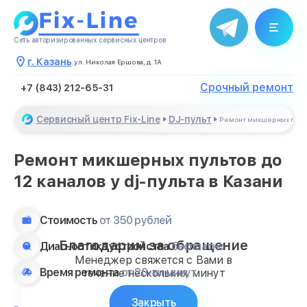
Сеть авторизированных сервисных центров
г. Казань
ул. Николая Ершова, д. 1А
Срочный ремонт
+7 (843) 212-65-31
Сервисный центр Fix-Line
DJ-пульт
Ремонт микшерных пульт
Ремонт микшерных пультов до
12 каналов у dj-пульта в Казани
Стоимость
от 350 рублей
Благодарим за обращение
Диагностика устройства
бесплатно
Менеджер свяжется с Вами в
Время ремонта
от 20-ти минут
течение нескольких минут
Закрыть