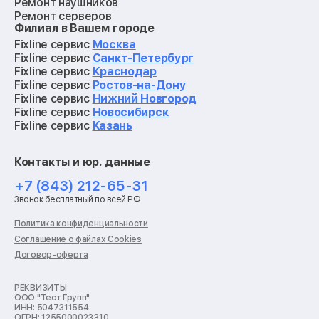
Ремонт наушников
Ремонт серверов
Филиал в Вашем городе
Ремонт мониторов
Ремонт квадрокоптеров
Fixline сервис
Москва
Ремонт электросамокатов
Fixline сервис
Санкт-Петербург
Ремонт материнских плат
Fixline сервис
Краснодар
Ремонт видеокарт
Fixline сервис
Ростов-на-Дону
Ремонт кофемашин
Fixline сервис
Нижний Новгород
Ремонт vr систем
Fixline сервис
Новосибирск
Ремонт игровых приставок
Fixline сервис
Казань
Ремонт экшн-камер
Ремонт смарт-часов
Контакты и юр. данные
Ремонт роботов-пылесосов
Ремонт холодильников
+7 (843) 212-65-31
Ремонт стиральных машин
Звонок бесплатный по всей РФ
Ремонт пылесосов
Ремонт варочных панелей
Политика конфиденциальности
Ремонт духовых шкафов
Соглашение о файлах Cookies
Ремонт кондиционеров
Договор-оферта
Ремонт кухонных комбайнов
Ремонт микроволновых печей
Ремонт морозильных камер
РЕКВИЗИТЫ
ООО "Тест Групп"
Ремонт отпаривателей
ИНН: 5047311554
Ремонт плоттеров
ОГРН: 1255000023310