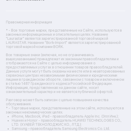
Ремонт посудомоечных машин
Ремонт сканеров
Ремонт сушильных машин
Ремонт фенов
Правомерная информация
Ремонт цифровых биноклей
Ремонт тепловизоров
* - Все торговые марки, представленные на Сайте, используются в
законных информационных и описательных целях. Название
Ремонт массажных кресел
"Laurastar" является зарегистрированной торговой маркой
Ремонт водонагревателей
LAURASTAR. Название "Bork-Import" является зарегистрированной
торговой маркой компании BORK.
Ремонт вытяжек
Ремонт источников бесперебойного питания
Все товарные знаки (включая, но не ограничиваясь
Ремонт пароварок
вышеуказанными) принадлежат их законным правообладателям и
отображаются на Сайте с целью информирования о
Ремонт микшерных пультов
предоставляемых услугах в отношении товаров правообладателей.
Ремонт dj-пультов
Данные услуги могут быть оказаны на месте или в неавторизованных
Ремонт кухонных плит
сервисных центрах независимыми физическими и юридическими
лицами в гражданском обороте, связанном с товаром и включенном
Ремонт стедикамов
в статью 1487 Гражданского кодекса Российской Федерации.
Ремонт оптических прицелов
Информация, представленная на данном сайте, носит
Ремонт электровелосипедов
ознакомительный характер и не является публичной офертой.
Ремонт видеокамер
Разговор может быть записан с целью повышения качества
Ремонт эхолотов
обслуживания.
Ремонт 3d-принтеров
* - Торговые марки, представленные на этом сайте, используются в
законных некоммерческих целях.
Ремонт прицелов ночного видения
iPhone, Macbook, iPad - правообладатель Apple Inc. (Эпл Инк.);
Ремонт винных шкафов
Huawei и Honor - правообладатель HUAWEI TECHNOLOGIES CO.,
LTD. (ХУАВЕЙ ТЕКНОЛОДЖИС КО., ЛТД.);
Ремонт выпрямителей
Samsung – правообладатель Samsung Electronics Co. Ltd.