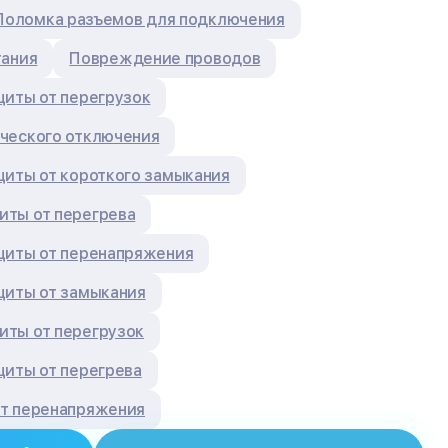
Поломка разъемов для подключения
тания
Повреждение проводов
щиты от перегрузок
ческого отключения
щиты от короткого замыкания
ты от перегрева
щиты от перенапряжения
щиты от замыкания
ты от перегрузок
щиты от перегрева
т перенапряжения