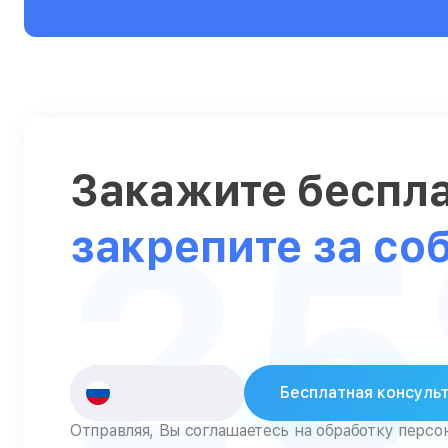
Серверы
Сканеры
Смарт-часы
Снегоуборщики
Закажите беспл
Стедикамы
2
Стиральные машины
закрепите за со
Сушилки для рук
Сушильные машины
Телевизоры
Телефоны
Бесплатная консуль
Тепловизоры
Отправляя, Вы соглашаетесь на обработку перс