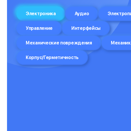
Отпариватели
Электроника
Аудио
Электроп
Компьютеры
Управление
Интерфейсы
Пароварки
Механические повреждения
Механик
Планшеты
Плоттеры
Корпус/Герметичность
Посудомоечные машины
Принтеры
Прицелы ночного видения
Проекторы
Пылесосы
Роботы-пылесосы