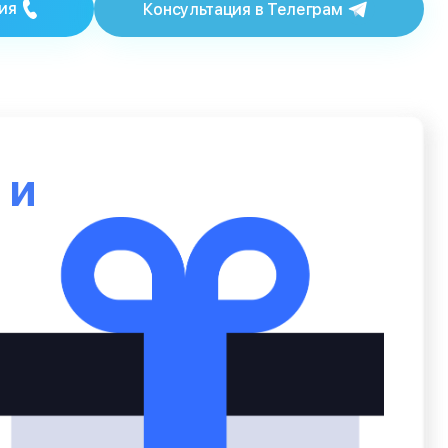
ия
Консультация в Телеграм
ю
и