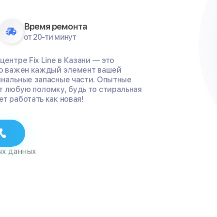
Время ремонта
от 20-ти минут
ентре Fix Line в Казани — это
ко важен каждый элемент вашей
инальные запасные части. Опытные
т любую поломку, будь то стиральная
т работать как новая!
ых данных