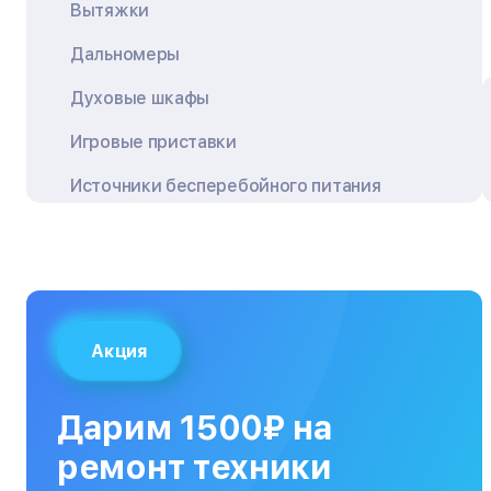
Вытяжки
Дальномеры
Духовые шкафы
Игровые приставки
Источники бесперебойного питания
Квадрокоптеры
Кондиционеры
Кофемашины
Акция
Кухонные плиты
Кухонные комбайны
Дарим 1500₽ на
МФУ
ремонт техники