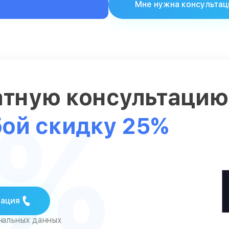
Мне нужна консультац
атную консультаци
5%
бой скидку 25%
тация
ональных данных