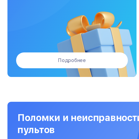
Массажные кресла
Материнские платы
Микроволновые печи
Микшерные пульты
Мониторы
Подробнее
Моноблоки
Морозильные камеры
Наушники
Нетбуки
Ноутбуки
Поломки и неисправност
Объективы
пультов
Оптические прицелы