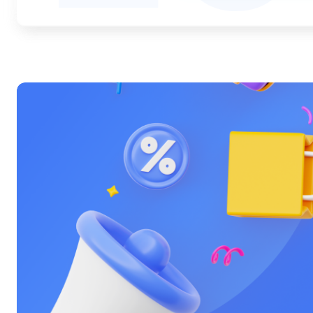
Ультрабуки
Фены
Фотоаппараты
Фотовспышки
Холодильники
Цифровые бинокли
Экшн-камеры
Электровелосипеды
Электросамокаты
Эхолоты