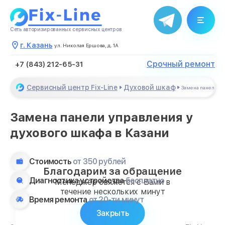
Сеть авторизированных сервисных центров
г. Казань
ул. Николая Ершова, д. 1А
Срочный ремонт
+7 (843) 212-65-31
Сервисный центр Fix-Line
Духовой шкаф
Замена панели у
Замена панели управления у
духового шкафа в Казани
Стоимость
от 350 рублей
Благодарим за обращение
Диагностика устройства
бесплатно
Менеджер свяжется с Вами в
течение нескольких минут
Время ремонта
от 20-ти минут
Закрыть