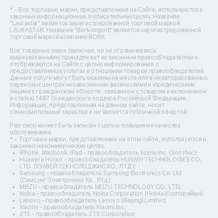
Ремонт цифровых биноклей
Ремонт тепловизоров
* - Все торговые марки, представленные на Сайте, используются в
законных информационных и описательных целях. Название
Ремонт массажных кресел
"Laurastar" является зарегистрированной торговой маркой
Ремонт водонагревателей
LAURASTAR. Название "Bork-Import" является зарегистрированной
торговой маркой компании BORK.
Ремонт вытяжек
Ремонт источников бесперебойного питания
Все товарные знаки (включая, но не ограничиваясь
Ремонт пароварок
вышеуказанными) принадлежат их законным правообладателям и
отображаются на Сайте с целью информирования о
Ремонт микшерных пультов
предоставляемых услугах в отношении товаров правообладателей.
Ремонт dj-пультов
Данные услуги могут быть оказаны на месте или в неавторизованных
Ремонт кухонных плит
сервисных центрах независимыми физическими и юридическими
лицами в гражданском обороте, связанном с товаром и включенном
Ремонт стедикамов
в статью 1487 Гражданского кодекса Российской Федерации.
Ремонт оптических прицелов
Информация, представленная на данном сайте, носит
Ремонт электровелосипедов
ознакомительный характер и не является публичной офертой.
Ремонт видеокамер
Разговор может быть записан с целью повышения качества
Ремонт эхолотов
обслуживания.
Ремонт 3d-принтеров
* - Торговые марки, представленные на этом сайте, используются в
законных некоммерческих целях.
Ремонт прицелов ночного видения
iPhone, Macbook, iPad - правообладатель Apple Inc. (Эпл Инк.);
Ремонт винных шкафов
Huawei и Honor - правообладатель HUAWEI TECHNOLOGIES CO.,
LTD. (ХУАВЕЙ ТЕКНОЛОДЖИС КО., ЛТД.);
Ремонт выпрямителей
Samsung – правообладатель Samsung Electronics Co. Ltd.
Ремонт сушилок для рук
(Самсунг Электроникс Ко., Лтд.);
Ремонт дальномеров
MEIZU - правообладатель MEIZU TECHNOLOGY CO., LTD.;
Nokia - правообладатель Nokia Corporation (Нокиа Корпорейшн);
Ремонт снегоуборщиков
Lenovo - правообладатель Lenovo (Beijing) Limited;
Xiaomi - правообладатель Xiaomi Inc.;
ZTE - правообладатель ZTE Corporation;