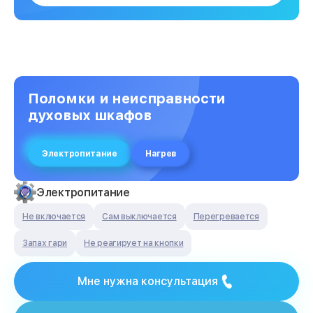
Поломки и неисправности
духовых шкафов
Электропитание
Нагрев
Электропитание
Не включается
Сам выключается
Перегревается
Запах гари
Не реагирует на кнопки
Мне нужна консультация