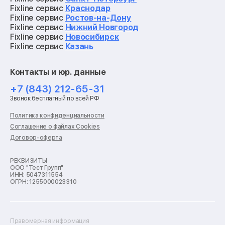
Ремонт материнских плат
Fixline сервис
Краснодар
Ремонт видеокарт
Fixline сервис
Ростов-на-Дону
Ремонт кофемашин
Fixline сервис
Нижний Новгород
Ремонт vr систем
Fixline сервис
Новосибирск
Ремонт игровых приставок
Fixline сервис
Казань
Ремонт экшн-камер
Ремонт смарт-часов
Контакты и юр. данные
Ремонт роботов-пылесосов
Ремонт холодильников
+7 (843) 212-65-31
Ремонт стиральных машин
Звонок бесплатный по всей РФ
Ремонт пылесосов
Ремонт варочных панелей
Политика конфиденциальности
Ремонт духовых шкафов
Соглашение о файлах Cookies
Ремонт кондиционеров
Договор-оферта
Ремонт кухонных комбайнов
Ремонт микроволновых печей
Ремонт морозильных камер
РЕКВИЗИТЫ
ООО "Тест Групп"
Ремонт отпаривателей
ИНН: 5047311554
Ремонт плоттеров
ОГРН: 1255000023310
Ремонт посудомоечных машин
Ремонт сканеров
Ремонт сушильных машин
Ремонт фенов
Правомерная информация