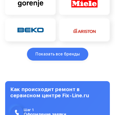
Показать все бренды
Как происходит ремонт в
сервисном центре Fix-Line.ru
Шаг 1
Оформление заявки