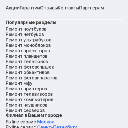
Акции
Гарантии
Отзывы
Контакты
Партнерам
Популярные разделы
Ремонт ноутбуков
Ремонт нетбуков
Ремонт ультрабуков
Ремонт моноблоков
Ремонт проекторов
Ремонт планшетов
Ремонт телефонов
Ремонт фотовспышек
Ремонт объективов
Ремонт фотоаппаратов
Ремонт мфу
Ремонт принтеров
Ремонт телевизоров
Ремонт компьютеров
Ремонт наушников
Ремонт серверов
Филиал в Вашем городе
Ремонт мониторов
Ремонт квадрокоптеров
Fixline сервис
Москва
Ремонт электросамокатов
Fixline сервис
Санкт-Петербург