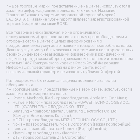
Ремонт цифровых биноклей
Ремонт тепловизоров
* - Все торговые марки, представленные на Сайте, используются в
законных информационных и описательных целях. Название
Ремонт массажных кресел
"Laurastar" является зарегистрированной торговой маркой
Ремонт водонагревателей
LAURASTAR. Название "Bork-Import" является зарегистрированной
торговой маркой компании BORK.
Ремонт вытяжек
Ремонт источников бесперебойного питания
Все товарные знаки (включая, но не ограничиваясь
Ремонт пароварок
вышеуказанными) принадлежат их законным правообладателям и
отображаются на Сайте с целью информирования о
Ремонт микшерных пультов
предоставляемых услугах в отношении товаров правообладателей.
Ремонт dj-пультов
Данные услуги могут быть оказаны на месте или в неавторизованных
Ремонт кухонных плит
сервисных центрах независимыми физическими и юридическими
лицами в гражданском обороте, связанном с товаром и включенном
Ремонт стедикамов
в статью 1487 Гражданского кодекса Российской Федерации.
Ремонт оптических прицелов
Информация, представленная на данном сайте, носит
Ремонт электровелосипедов
ознакомительный характер и не является публичной офертой.
Ремонт видеокамер
Разговор может быть записан с целью повышения качества
Ремонт эхолотов
обслуживания.
Ремонт 3d-принтеров
* - Торговые марки, представленные на этом сайте, используются в
законных некоммерческих целях.
Ремонт прицелов ночного видения
iPhone, Macbook, iPad - правообладатель Apple Inc. (Эпл Инк.);
Ремонт винных шкафов
Huawei и Honor - правообладатель HUAWEI TECHNOLOGIES CO.,
LTD. (ХУАВЕЙ ТЕКНОЛОДЖИС КО., ЛТД.);
Ремонт выпрямителей
Samsung – правообладатель Samsung Electronics Co. Ltd.
Ремонт сушилок для рук
(Самсунг Электроникс Ко., Лтд.);
Ремонт дальномеров
MEIZU - правообладатель MEIZU TECHNOLOGY CO., LTD.;
Nokia - правообладатель Nokia Corporation (Нокиа Корпорейшн);
Ремонт снегоуборщиков
Lenovo - правообладатель Lenovo (Beijing) Limited;
Xiaomi - правообладатель Xiaomi Inc.;
ZTE - правообладатель ZTE Corporation;