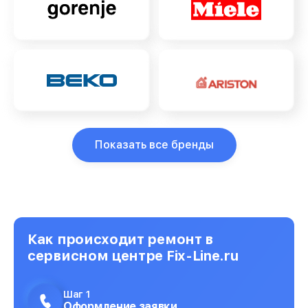
Показать все бренды
Как происходит ремонт в
сервисном центре Fix-Line.ru
Шаг 1
Оформление заявки