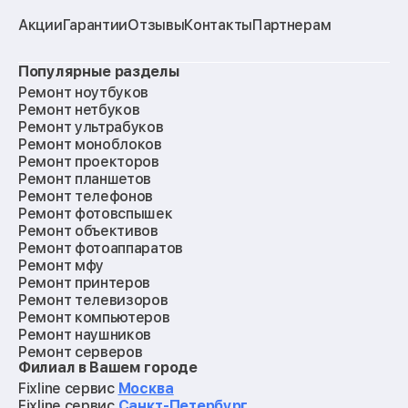
Акции
Гарантии
Отзывы
Контакты
Партнерам
Популярные разделы
Ремонт ноутбуков
Ремонт нетбуков
Ремонт ультрабуков
Ремонт моноблоков
Ремонт проекторов
Ремонт планшетов
Ремонт телефонов
Ремонт фотовспышек
Ремонт объективов
Ремонт фотоаппаратов
Ремонт мфу
Ремонт принтеров
Ремонт телевизоров
Ремонт компьютеров
Ремонт наушников
Ремонт серверов
Филиал в Вашем городе
Ремонт мониторов
Ремонт квадрокоптеров
Fixline сервис
Москва
Ремонт электросамокатов
Fixline сервис
Санкт-Петербург