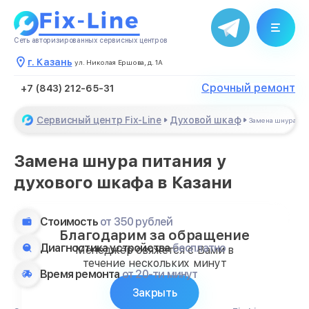
Сеть авторизированных сервисных центров
г. Казань
ул. Николая Ершова, д. 1А
Срочный ремонт
+7 (843) 212-65-31
Сервисный центр Fix-Line
Духовой шкаф
Замена шнура пи
Замена шнура питания у
духового шкафа в Казани
Стоимость
от 350 рублей
Благодарим за обращение
Диагностика устройства
бесплатно
Менеджер свяжется с Вами в
течение нескольких минут
Время ремонта
от 20-ти минут
Закрыть