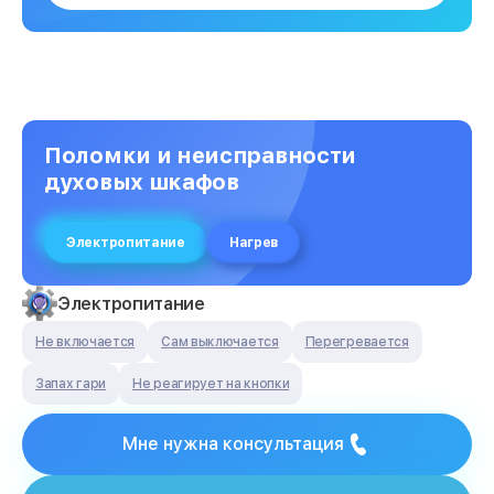
Поломки и неисправности
духовых шкафов
Электропитание
Нагрев
Электропитание
Не включается
Сам выключается
Перегревается
Запах гари
Не реагирует на кнопки
Мне нужна консультация