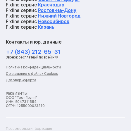
Ремонт материнских плат
Fixline сервис
Краснодар
Ремонт видеокарт
Fixline сервис
Ростов-на-Дону
Ремонт кофемашин
Fixline сервис
Нижний Новгород
Ремонт vr систем
Fixline сервис
Новосибирск
Ремонт игровых приставок
Fixline сервис
Казань
Ремонт экшн-камер
Ремонт смарт-часов
Контакты и юр. данные
Ремонт роботов-пылесосов
Ремонт холодильников
+7 (843) 212-65-31
Ремонт стиральных машин
Звонок бесплатный по всей РФ
Ремонт пылесосов
Ремонт варочных панелей
Политика конфиденциальности
Ремонт духовых шкафов
Соглашение о файлах Cookies
Ремонт кондиционеров
Договор-оферта
Ремонт кухонных комбайнов
Ремонт микроволновых печей
Ремонт морозильных камер
РЕКВИЗИТЫ
ООО "Тест Групп"
Ремонт отпаривателей
ИНН: 5047311554
Ремонт плоттеров
ОГРН: 1255000023310
Ремонт посудомоечных машин
Ремонт сканеров
Ремонт сушильных машин
Ремонт фенов
Правомерная информация