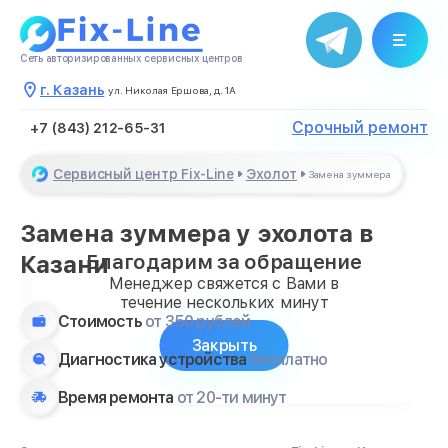
Сеть авторизированных сервисных центров
г. Казань
ул. Николая Ершова, д. 1А
Срочный ремонт
+7 (843) 212-65-31
Сервисный центр Fix-Line
Эхолот
Замена зуммера
Замена зуммера у эхолота в
Благодарим за обращение
Казани
Менеджер свяжется с Вами в
течение нескольких минут
Стоимость
от 350 рублей
Закрыть
Диагностика устройства
бесплатно
Время ремонта
от 20-ти минут