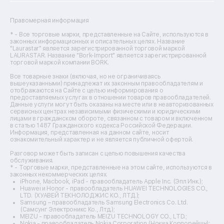
Ремонт сушильных машин
Ремонт фенов
Правомерная информация
Ремонт цифровых биноклей
Ремонт тепловизоров
* - Все торговые марки, представленные на Сайте, используются в
законных информационных и описательных целях. Название
Ремонт массажных кресел
"Laurastar" является зарегистрированной торговой маркой
Ремонт водонагревателей
LAURASTAR. Название "Bork-Import" является зарегистрированной
торговой маркой компании BORK.
Ремонт вытяжек
Ремонт источников бесперебойного питания
Все товарные знаки (включая, но не ограничиваясь
Ремонт пароварок
вышеуказанными) принадлежат их законным правообладателям и
отображаются на Сайте с целью информирования о
Ремонт микшерных пультов
предоставляемых услугах в отношении товаров правообладателей.
Ремонт dj-пультов
Данные услуги могут быть оказаны на месте или в неавторизованных
Ремонт кухонных плит
сервисных центрах независимыми физическими и юридическими
лицами в гражданском обороте, связанном с товаром и включенном
Ремонт стедикамов
в статью 1487 Гражданского кодекса Российской Федерации.
Ремонт оптических прицелов
Информация, представленная на данном сайте, носит
Ремонт электровелосипедов
ознакомительный характер и не является публичной офертой.
Ремонт видеокамер
Разговор может быть записан с целью повышения качества
Ремонт эхолотов
обслуживания.
Ремонт 3d-принтеров
* - Торговые марки, представленные на этом сайте, используются в
законных некоммерческих целях.
Ремонт прицелов ночного видения
iPhone, Macbook, iPad - правообладатель Apple Inc. (Эпл Инк.);
Ремонт винных шкафов
Huawei и Honor - правообладатель HUAWEI TECHNOLOGIES CO.,
LTD. (ХУАВЕЙ ТЕКНОЛОДЖИС КО., ЛТД.);
Ремонт выпрямителей
Samsung – правообладатель Samsung Electronics Co. Ltd.
Ремонт сушилок для рук
(Самсунг Электроникс Ко., Лтд.);
Ремонт дальномеров
MEIZU - правообладатель MEIZU TECHNOLOGY CO., LTD.;
Nokia - правообладатель Nokia Corporation (Нокиа Корпорейшн);