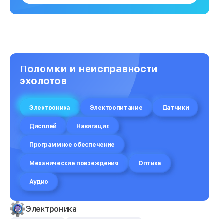
Поломки и неисправности
эхолотов
Электроника
Электропитание
Датчики
Дисплей
Навигация
Программное обеспечение
Механические повреждения
Оптика
Аудио
Электроника