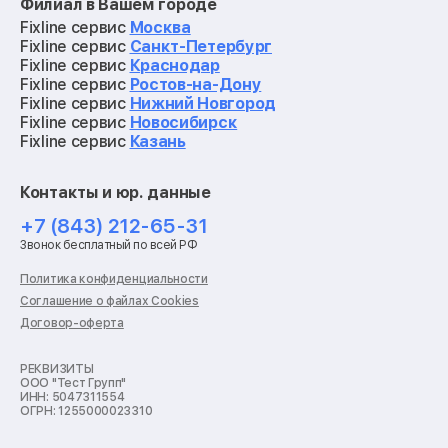
Филиал в Вашем городе
Ремонт мониторов
Ремонт квадрокоптеров
Fixline сервис
Москва
Ремонт электросамокатов
Fixline сервис
Санкт-Петербург
Ремонт материнских плат
Fixline сервис
Краснодар
Ремонт видеокарт
Fixline сервис
Ростов-на-Дону
Ремонт кофемашин
Fixline сервис
Нижний Новгород
Ремонт vr систем
Fixline сервис
Новосибирск
Ремонт игровых приставок
Fixline сервис
Казань
Ремонт экшн-камер
Ремонт смарт-часов
Контакты и юр. данные
Ремонт роботов-пылесосов
Ремонт холодильников
+7 (843) 212-65-31
Ремонт стиральных машин
Звонок бесплатный по всей РФ
Ремонт пылесосов
Ремонт варочных панелей
Политика конфиденциальности
Ремонт духовых шкафов
Соглашение о файлах Cookies
Ремонт кондиционеров
Договор-оферта
Ремонт кухонных комбайнов
Ремонт микроволновых печей
Ремонт морозильных камер
РЕКВИЗИТЫ
ООО "Тест Групп"
Ремонт отпаривателей
ИНН: 5047311554
Ремонт плоттеров
ОГРН: 1255000023310
Ремонт посудомоечных машин
Ремонт сканеров