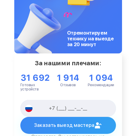
Отремонтируем
технику на выезде
за 20 минут
За нашими плечами:
31 692
1 914
1 094
Готовых
Отзывов
Рекомендации
устройств
Заказать выезд мастера