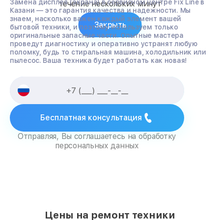
Замена дисплея (экрана) в сервисном центре Fix Line в
течение нескольких минут
Казани — это гарантия качества и надежности. Мы
знаем, насколько важен каждый элемент вашей
Закрыть
бытовой техники, и поэтому используем только
оригинальные запасные части. Опытные мастера
проведут диагностику и оперативно устранят любую
поломку, будь то стиральная машина, холодильник или
пылесос. Ваша техника будет работать как новая!
Бесплатная консультация
Отправляя, Вы соглашаетесь на обработку
персональных данных
Цены на ремонт техники