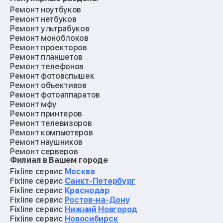
Ремонт ноутбуков
Ремонт нетбуков
Ремонт ультрабуков
Ремонт моноблоков
Ремонт проекторов
Ремонт планшетов
Ремонт телефонов
Ремонт фотовспышек
Ремонт объективов
Ремонт фотоаппаратов
Ремонт мфу
Ремонт принтеров
Ремонт телевизоров
Ремонт компьютеров
Ремонт наушников
Ремонт серверов
Филиал в Вашем городе
Ремонт мониторов
Ремонт квадрокоптеров
Fixline сервис
Москва
Ремонт электросамокатов
Fixline сервис
Санкт-Петербург
Ремонт материнских плат
Fixline сервис
Краснодар
Ремонт видеокарт
Fixline сервис
Ростов-на-Дону
Ремонт кофемашин
Fixline сервис
Нижний Новгород
Ремонт vr систем
Fixline сервис
Новосибирск