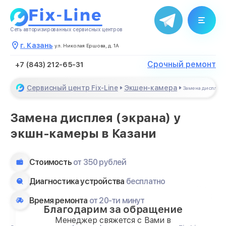
Сеть авторизированных сервисных центров
г. Казань
ул. Николая Ершова, д. 1А
Срочный ремонт
+7 (843) 212-65-31
Сервисный центр Fix-Line
Экшен-камера
Замена дисплея 
Замена дисплея (экрана) у
экшн-камеры в Казани
Стоимость
от 350 рублей
Диагностика устройства
бесплатно
Время ремонта
от 20-ти минут
Благодарим за обращение
Менеджер свяжется с Вами в