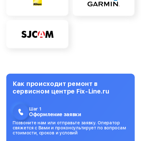
Как происходит ремонт в
сервисном центре Fix-Line.ru
Шаг 1
Оформление заявки
Позвоните нам или отправьте заявку. Оператор
свяжется с Вами и проконсультирует по вопросам
стоимости, сроков и условий