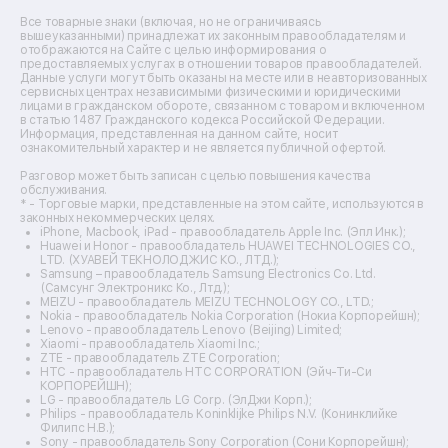
Ремонт источников бесперебойного питания
Все товарные знаки (включая, но не ограничиваясь
Ремонт пароварок
вышеуказанными) принадлежат их законным правообладателям и
отображаются на Сайте с целью информирования о
Ремонт микшерных пультов
предоставляемых услугах в отношении товаров правообладателей.
Ремонт dj-пультов
Данные услуги могут быть оказаны на месте или в неавторизованных
Ремонт кухонных плит
сервисных центрах независимыми физическими и юридическими
лицами в гражданском обороте, связанном с товаром и включенном
Ремонт стедикамов
в статью 1487 Гражданского кодекса Российской Федерации.
Ремонт оптических прицелов
Информация, представленная на данном сайте, носит
Ремонт электровелосипедов
ознакомительный характер и не является публичной офертой.
Ремонт видеокамер
Разговор может быть записан с целью повышения качества
Ремонт эхолотов
обслуживания.
Ремонт 3d-принтеров
* - Торговые марки, представленные на этом сайте, используются в
законных некоммерческих целях.
Ремонт прицелов ночного видения
iPhone, Macbook, iPad - правообладатель Apple Inc. (Эпл Инк.);
Ремонт винных шкафов
Huawei и Honor - правообладатель HUAWEI TECHNOLOGIES CO.,
LTD. (ХУАВЕЙ ТЕКНОЛОДЖИС КО., ЛТД.);
Ремонт выпрямителей
Samsung – правообладатель Samsung Electronics Co. Ltd.
Ремонт сушилок для рук
(Самсунг Электроникс Ко., Лтд.);
Ремонт дальномеров
MEIZU - правообладатель MEIZU TECHNOLOGY CO., LTD.;
Nokia - правообладатель Nokia Corporation (Нокиа Корпорейшн);
Ремонт снегоуборщиков
Lenovo - правообладатель Lenovo (Beijing) Limited;
Xiaomi - правообладатель Xiaomi Inc.;
ZTE - правообладатель ZTE Corporation;
HTC - правообладатель HTC CORPORATION (Эйч-Ти-Си
КОРПОРЕЙШН);
LG - правообладатель LG Corp. (ЭлДжи Корп.);
Philips - правообладатель Koninklijke Philips N.V. (Конинклийке
Филипс Н.В.);
Sony - правообладатель Sony Corporation (Сони Корпорейшн);