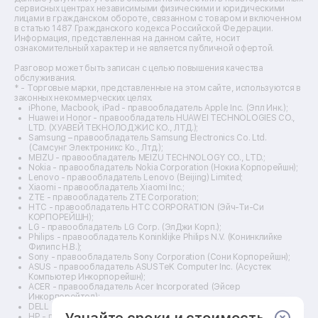
Ремонт кухонных плит
сервисных центрах независимыми физическими и юридическими
лицами в гражданском обороте, связанном с товаром и включенном
Ремонт стедикамов
в статью 1487 Гражданского кодекса Российской Федерации.
Ремонт оптических прицелов
Информация, представленная на данном сайте, носит
Ремонт электровелосипедов
ознакомительный характер и не является публичной офертой.
Ремонт видеокамер
Разговор может быть записан с целью повышения качества
Ремонт эхолотов
обслуживания.
Ремонт 3d-принтеров
* - Торговые марки, представленные на этом сайте, используются в
законных некоммерческих целях.
Ремонт прицелов ночного видения
iPhone, Macbook, iPad - правообладатель Apple Inc. (Эпл Инк.);
Ремонт винных шкафов
Huawei и Honor - правообладатель HUAWEI TECHNOLOGIES CO.,
LTD. (ХУАВЕЙ ТЕКНОЛОДЖИС КО., ЛТД.);
Ремонт выпрямителей
Samsung – правообладатель Samsung Electronics Co. Ltd.
Ремонт сушилок для рук
(Самсунг Электроникс Ко., Лтд.);
Ремонт дальномеров
MEIZU - правообладатель MEIZU TECHNOLOGY CO., LTD.;
Nokia - правообладатель Nokia Corporation (Нокиа Корпорейшн);
Ремонт снегоуборщиков
Lenovo - правообладатель Lenovo (Beijing) Limited;
Xiaomi - правообладатель Xiaomi Inc.;
ZTE - правообладатель ZTE Corporation;
HTC - правообладатель HTC CORPORATION (Эйч-Ти-Си
КОРПОРЕЙШН);
LG - правообладатель LG Corp. (ЭлДжи Корп.);
Philips - правообладатель Koninklijke Philips N.V. (Конинклийке
Филипс Н.В.);
Sony - правообладатель Sony Corporation (Сони Корпорейшн);
ASUS - правообладатель ASUSTeK Computer Inc. (Асустек
Компьютер Инкорпорейшн);
ACER - правообладатель Acer Incorporated (Эйсер
Инкорпорейтед);
DELL - правообладатель Dell Inc.(Делл Инк.);
HP - правообладатель HP Hewlett-Packard Group LLC (ЭйчПи