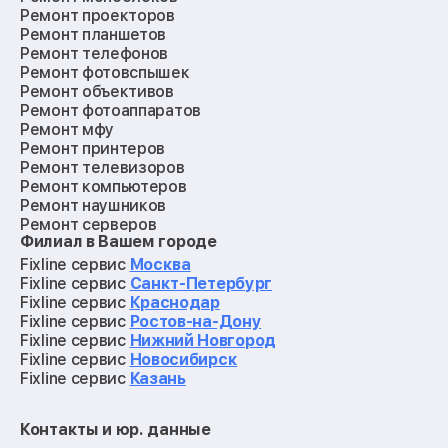
Ремонт проекторов
Ремонт планшетов
Ремонт телефонов
Ремонт фотовспышек
Ремонт объективов
Ремонт фотоаппаратов
Ремонт мфу
Ремонт принтеров
Ремонт телевизоров
Ремонт компьютеров
Ремонт наушников
Ремонт серверов
Филиал в Вашем городе
Ремонт мониторов
Ремонт квадрокоптеров
Fixline сервис
Москва
Ремонт электросамокатов
Fixline сервис
Санкт-Петербург
Ремонт материнских плат
Fixline сервис
Краснодар
Ремонт видеокарт
Fixline сервис
Ростов-на-Дону
Ремонт кофемашин
Fixline сервис
Нижний Новгород
Ремонт vr систем
Fixline сервис
Новосибирск
Ремонт игровых приставок
Fixline сервис
Казань
Ремонт экшн-камер
Ремонт смарт-часов
Контакты и юр. данные
Ремонт роботов-пылесосов