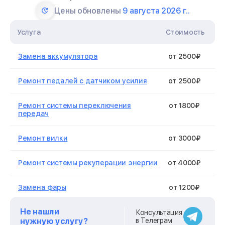
Цены обновлены
9 августа 2026 г..
Услуга
Стоимость
Замена аккумулятора
от 2500₽
Ремонт педалей с датчиком усилия
от 2500₽
Ремонт системы переключения
от 1800₽
передач
Ремонт вилки
от 3000₽
Ремонт системы рекуперации энергии
от 4000₽
Замена фары
от 1200₽
Не нашли
Замена покрышек
от 1500₽
Консультация
нужную услугу?
в Телеграм