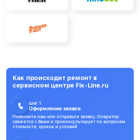
Как происходит ремонт в
сервисном центре Fix-Line.ru
Шаг 1
Оформление заявки
Позвоните нам или отправьте заявку. Оператор
свяжется с Вами и проконсультирует по вопросам
стоимости, сроков и условий