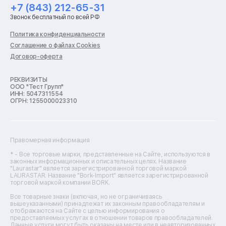
Ремонт холодильников
+7 (843) 212-65-31
Ремонт стиральных машин
Звонок бесплатный по всей РФ
Ремонт пылесосов
Ремонт варочных панелей
Политика конфиденциальности
Ремонт духовых шкафов
Соглашение о файлах Cookies
Ремонт кондиционеров
Договор-оферта
Ремонт кухонных комбайнов
Ремонт микроволновых печей
Ремонт морозильных камер
РЕКВИЗИТЫ
ООО "Тест Групп"
Ремонт отпаривателей
ИНН: 5047311554
Ремонт плоттеров
ОГРН: 1255000023310
Ремонт посудомоечных машин
Ремонт сканеров
Ремонт сушильных машин
Ремонт фенов
Правомерная информация
Ремонт цифровых биноклей
Ремонт тепловизоров
* - Все торговые марки, представленные на Сайте, используются в
законных информационных и описательных целях. Название
Ремонт массажных кресел
"Laurastar" является зарегистрированной торговой маркой
Ремонт водонагревателей
LAURASTAR. Название "Bork-Import" является зарегистрированной
торговой маркой компании BORK.
Ремонт вытяжек
Ремонт источников бесперебойного питания
Все товарные знаки (включая, но не ограничиваясь
Ремонт пароварок
вышеуказанными) принадлежат их законным правообладателям и
отображаются на Сайте с целью информирования о
Ремонт микшерных пультов
предоставляемых услугах в отношении товаров правообладателей.
Ремонт dj-пультов
Данные услуги могут быть оказаны на месте или в неавторизованных