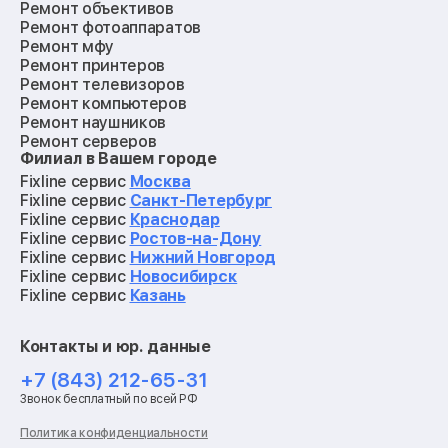
Ремонт объективов
Ремонт фотоаппаратов
Ремонт мфу
Ремонт принтеров
Ремонт телевизоров
Ремонт компьютеров
Ремонт наушников
Ремонт серверов
Филиал в Вашем городе
Ремонт мониторов
Ремонт квадрокоптеров
Fixline сервис
Москва
Ремонт электросамокатов
Fixline сервис
Санкт-Петербург
Ремонт материнских плат
Fixline сервис
Краснодар
Ремонт видеокарт
Fixline сервис
Ростов-на-Дону
Ремонт кофемашин
Fixline сервис
Нижний Новгород
Ремонт vr систем
Fixline сервис
Новосибирск
Ремонт игровых приставок
Fixline сервис
Казань
Ремонт экшн-камер
Ремонт смарт-часов
Контакты и юр. данные
Ремонт роботов-пылесосов
Ремонт холодильников
+7 (843) 212-65-31
Ремонт стиральных машин
Звонок бесплатный по всей РФ
Ремонт пылесосов
Ремонт варочных панелей
Политика конфиденциальности
Ремонт духовых шкафов