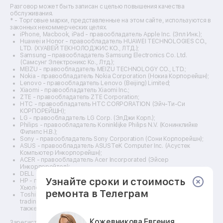
Ремонт видеокамер
Разговор может быть записан с целью повышения качества
Ремонт эхолотов
обслуживания.
Ремонт 3d-принтеров
* - Торговые марки, представленные на этом сайте, используются в
законных некоммерческих целях.
Ремонт прицелов ночного видения
iPhone, Macbook, iPad - правообладатель Apple Inc. (Эпл Инк.);
Ремонт винных шкафов
Huawei и Honor - правообладатель HUAWEI TECHNOLOGIES CO.,
LTD. (ХУАВЕЙ ТЕКНОЛОДЖИС КО., ЛТД.);
Ремонт выпрямителей
Samsung – правообладатель Samsung Electronics Co. Ltd.
Ремонт сушилок для рук
(Самсунг Электроникс Ко., Лтд.);
Ремонт дальномеров
MEIZU - правообладатель MEIZU TECHNOLOGY CO., LTD.;
Nokia - правообладатель Nokia Corporation (Нокиа Корпорейшн);
Ремонт снегоуборщиков
Lenovo - правообладатель Lenovo (Beijing) Limited;
Xiaomi - правообладатель Xiaomi Inc.;
ZTE - правообладатель ZTE Corporation;
HTC - правообладатель HTC CORPORATION (Эйч-Ти-Си
КОРПОРЕЙШН);
LG - правообладатель LG Corp. (ЭлДжи Корп.);
Philips - правообладатель Koninklijke Philips N.V. (Конинклийке
Филипс Н.В.);
Sony - правообладатель Sony Corporation (Сони Корпорейшн);
ASUS - правообладатель ASUSTeK Computer Inc. (Асустек
Компьютер Инкорпорейшн);
ACER - правообладатель Acer Incorporated (Эйсер
Инкорпорейтед);
DELL - правообладатель Dell Inc.(Делл Инк.);
Узнайте сроки и стоимость
HP - правообладатель HP Hewlett-Packard Group LLC (ЭйчПи
Хьюлетт Паккард Груп ЛЛК);
ремонта в Телеграм
Toshiba - правообладатель KABUSHIKI KAISHA TOSHIBA, also
trading as Toshiba Corporation (КАБУШИКИ КАЙША ТОШИБА
также торгующая как Тосиба Корпорейшн).
Кожевникова Евгения
Зарегистрированные товарные знаки используются для описания