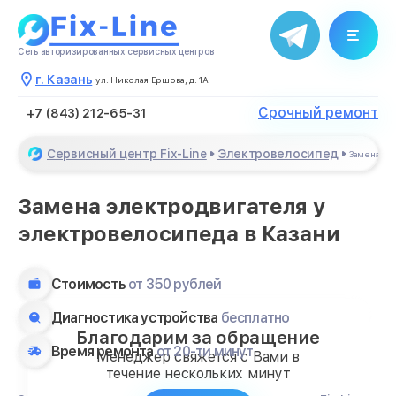
Сеть авторизированных сервисных центров
г. Казань
ул. Николая Ершова, д. 1А
Срочный ремонт
+7 (843) 212-65-31
Сервисный центр Fix-Line
Электровелосипед
Замена эл
Замена электродвигателя у
электровелосипеда в Казани
Стоимость
от 350 рублей
Диагностика устройства
бесплатно
Благодарим за обращение
Время ремонта
от 20-ти минут
Менеджер свяжется с Вами в
течение нескольких минут