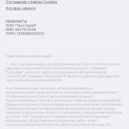
Соглашение о файлах Cookies
Ремонт кондиционеров
Договор-оферта
Ремонт кухонных комбайнов
Ремонт микроволновых печей
Ремонт морозильных камер
РЕКВИЗИТЫ
ООО "Тест Групп"
Ремонт отпаривателей
ИНН: 5047311554
Ремонт плоттеров
ОГРН: 1255000023310
Ремонт посудомоечных машин
Ремонт сканеров
Ремонт сушильных машин
Ремонт фенов
Правомерная информация
Ремонт цифровых биноклей
Ремонт тепловизоров
* - Все торговые марки, представленные на Сайте, используются в
законных информационных и описательных целях. Название
Ремонт массажных кресел
"Laurastar" является зарегистрированной торговой маркой
Ремонт водонагревателей
LAURASTAR. Название "Bork-Import" является зарегистрированной
торговой маркой компании BORK.
Ремонт вытяжек
Ремонт источников бесперебойного питания
Все товарные знаки (включая, но не ограничиваясь
Ремонт пароварок
вышеуказанными) принадлежат их законным правообладателям и
отображаются на Сайте с целью информирования о
Ремонт микшерных пультов
предоставляемых услугах в отношении товаров правообладателей.
Ремонт dj-пультов
Данные услуги могут быть оказаны на месте или в неавторизованных
Ремонт кухонных плит
сервисных центрах независимыми физическими и юридическими
лицами в гражданском обороте, связанном с товаром и включенном
Ремонт стедикамов
в статью 1487 Гражданского кодекса Российской Федерации.
Ремонт оптических прицелов
Информация, представленная на данном сайте, носит
Ремонт электровелосипедов
ознакомительный характер и не является публичной офертой.