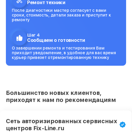
Ремонт техники
После диагностики мастер согласует с вами
сроки, стоимость, детали заказа и приступит к
ремонту
Шаг 4
Сообщаем о готовности
О завершении ремонта и тестирования Вам
приходит уведомление, в удобное для вас время
курьер привезет отремонтированную технику
Большинство новых клиентов,
приходят к нам по рекомендациям
Сеть авторизированных сервисных
центров Fix-Line.ru