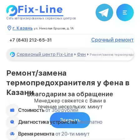
Сеть авторизированных сервисных центров
г. Казань
ул. Николая Ершова, д. 1А
Срочный ремонт
+7 (843) 212-65-31
Сервисный центр Fix-Line
Фен
Ремонт/замена термопредохра
Ремонт/замена
термопредохранителя у фена в
Казани
Благодарим за обращение
Менеджер свяжется с Вами в
течение нескольких минут
Стоимость
от 350 рублей
Закрыть
Диагностика устройства
бесплатно
Время ремонта
от 20-ти минут