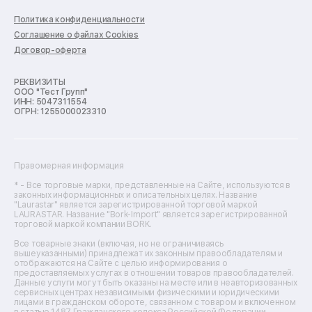
Ремонт пылесосов
Ремонт варочных панелей
Политика конфиденциальности
Ремонт духовых шкафов
Соглашение о файлах Cookies
Ремонт кондиционеров
Договор-оферта
Ремонт кухонных комбайнов
Ремонт микроволновых печей
Ремонт морозильных камер
РЕКВИЗИТЫ
ООО "Тест Групп"
Ремонт отпаривателей
ИНН: 5047311554
Ремонт плоттеров
ОГРН: 1255000023310
Ремонт посудомоечных машин
Ремонт сканеров
Ремонт сушильных машин
Ремонт фенов
Правомерная информация
Ремонт цифровых биноклей
Ремонт тепловизоров
* - Все торговые марки, представленные на Сайте, используются в
законных информационных и описательных целях. Название
Ремонт массажных кресел
"Laurastar" является зарегистрированной торговой маркой
Ремонт водонагревателей
LAURASTAR. Название "Bork-Import" является зарегистрированной
торговой маркой компании BORK.
Ремонт вытяжек
Ремонт источников бесперебойного питания
Все товарные знаки (включая, но не ограничиваясь
Ремонт пароварок
вышеуказанными) принадлежат их законным правообладателям и
отображаются на Сайте с целью информирования о
Ремонт микшерных пультов
предоставляемых услугах в отношении товаров правообладателей.
Ремонт dj-пультов
Данные услуги могут быть оказаны на месте или в неавторизованных
Ремонт кухонных плит
сервисных центрах независимыми физическими и юридическими
лицами в гражданском обороте, связанном с товаром и включенном
Ремонт стедикамов
в статью 1487 Гражданского кодекса Российской Федерации.