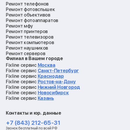
Ремонт телефонов
Ремонт фотовспышек
Ремонт объективов
Ремонт фотоаппаратов
Ремонт мфу
Ремонт принтеров
Ремонт телевизоров
Ремонт компьютеров
Ремонт наушников
Ремонт серверов
Филиал в Вашем городе
Ремонт мониторов
Ремонт квадрокоптеров
Fixline сервис
Москва
Ремонт электросамокатов
Fixline сервис
Санкт-Петербург
Ремонт материнских плат
Fixline сервис
Краснодар
Ремонт видеокарт
Fixline сервис
Ростов-на-Дону
Ремонт кофемашин
Fixline сервис
Нижний Новгород
Ремонт vr систем
Fixline сервис
Новосибирск
Ремонт игровых приставок
Fixline сервис
Казань
Ремонт экшн-камер
Ремонт смарт-часов
Контакты и юр. данные
Ремонт роботов-пылесосов
Ремонт холодильников
+7 (843) 212-65-31
Ремонт стиральных машин
Звонок бесплатный по всей РФ