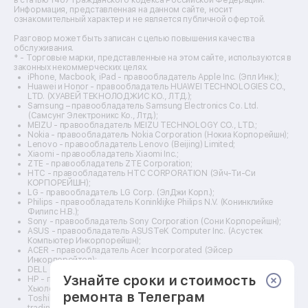
Ремонт оптических прицелов
Информация, представленная на данном сайте, носит
Ремонт электровелосипедов
ознакомительный характер и не является публичной офертой.
Ремонт видеокамер
Разговор может быть записан с целью повышения качества
Ремонт эхолотов
обслуживания.
Ремонт 3d-принтеров
* - Торговые марки, представленные на этом сайте, используются в
законных некоммерческих целях.
Ремонт прицелов ночного видения
iPhone, Macbook, iPad - правообладатель Apple Inc. (Эпл Инк.);
Ремонт винных шкафов
Huawei и Honor - правообладатель HUAWEI TECHNOLOGIES CO.,
LTD. (ХУАВЕЙ ТЕКНОЛОДЖИС КО., ЛТД.);
Ремонт выпрямителей
Samsung – правообладатель Samsung Electronics Co. Ltd.
Ремонт сушилок для рук
(Самсунг Электроникс Ко., Лтд.);
Ремонт дальномеров
MEIZU - правообладатель MEIZU TECHNOLOGY CO., LTD.;
Nokia - правообладатель Nokia Corporation (Нокиа Корпорейшн);
Ремонт снегоуборщиков
Lenovo - правообладатель Lenovo (Beijing) Limited;
Xiaomi - правообладатель Xiaomi Inc.;
ZTE - правообладатель ZTE Corporation;
HTC - правообладатель HTC CORPORATION (Эйч-Ти-Си
КОРПОРЕЙШН);
LG - правообладатель LG Corp. (ЭлДжи Корп.);
Philips - правообладатель Koninklijke Philips N.V. (Конинклийке
Филипс Н.В.);
Sony - правообладатель Sony Corporation (Сони Корпорейшн);
ASUS - правообладатель ASUSTeK Computer Inc. (Асустек
Компьютер Инкорпорейшн);
ACER - правообладатель Acer Incorporated (Эйсер
Инкорпорейтед);
DELL - правообладатель Dell Inc.(Делл Инк.);
Узнайте сроки и стоимость
HP - правообладатель HP Hewlett-Packard Group LLC (ЭйчПи
Хьюлетт Паккард Груп ЛЛК);
ремонта в Телеграм
Toshiba - правообладатель KABUSHIKI KAISHA TOSHIBA, also
trading as Toshiba Corporation (КАБУШИКИ КАЙША ТОШИБА