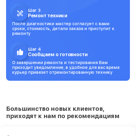
Шаг 3
Ремонт техники
После диагностики мастер согласует с вами
сроки, стоимость, детали заказа и приступит к
ремонту
Шаг 4
Сообщаем о готовности
О завершении ремонта и тестирования Вам
приходит уведомление, в удобное для вас время
курьер привезет отремонтированную технику
Большинство новых клиентов,
приходят к нам по рекомендациям