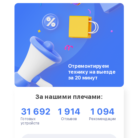
Отремонтируем
технику на выезде
за 20 минут
За нашими плечами:
31 692
1 914
1 094
Готовых
Отзывов
Рекомендации
устройств