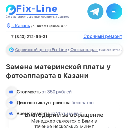
Сеть авторизированных сервисных центров
г. Казань
ул. Николая Ершова, д. 1А
Срочный ремонт
+7 (843) 212-65-31
Сервисный центр Fix-Line
Фотоаппарат
Замена материнск
Замена материнской платы у
фотоаппарата в Казани
Стоимость
от 350 рублей
Диагностика устройства
бесплатно
Время ремонта
от 20-ти минут
Благодарим за обращение
Менеджер свяжется с Вами в
течение нескольких минут