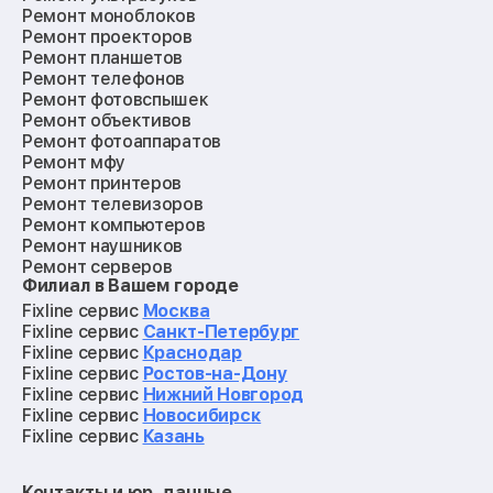
Ремонт моноблоков
Ремонт проекторов
Ремонт планшетов
Ремонт телефонов
Ремонт фотовспышек
Ремонт объективов
Ремонт фотоаппаратов
Ремонт мфу
Ремонт принтеров
Ремонт телевизоров
Ремонт компьютеров
Ремонт наушников
Ремонт серверов
Филиал в Вашем городе
Ремонт мониторов
Ремонт квадрокоптеров
Fixline сервис
Москва
Ремонт электросамокатов
Fixline сервис
Санкт-Петербург
Ремонт материнских плат
Fixline сервис
Краснодар
Ремонт видеокарт
Fixline сервис
Ростов-на-Дону
Ремонт кофемашин
Fixline сервис
Нижний Новгород
Ремонт vr систем
Fixline сервис
Новосибирск
Ремонт игровых приставок
Fixline сервис
Казань
Ремонт экшн-камер
Ремонт смарт-часов
Контакты и юр. данные