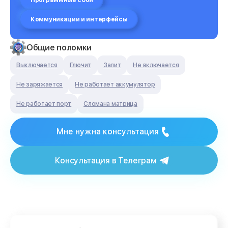
Программные сбои
Коммуникации и интерфейсы
Общие поломки
Выключается
Глючит
Залит
Не включается
Не заряжается
Не работает аккумулятор
Не работает порт
Сломана матрица
Мне нужна консультация
Консультация в Телеграм