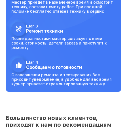
Мастер приедет в назначенное время и осмотрит
технику, составит смету работ. При сложной
поломке бесплатно отвезет технику в сервис
Шаг 3
Ремонт техники
После диагностики мастер согласует с вами
сроки, стоимость, детали заказа и приступит к
ремонту
Шаг 4
Сообщаем о готовности
О завершении ремонта и тестирования Вам
приходит уведомление, в удобное для вас время
курьер привезет отремонтированную технику
Большинство новых клиентов,
приходят к нам по рекомендациям