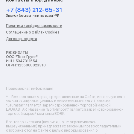
Ремонт роботов-пылесосов
Ремонт холодильников
+7 (843) 212-65-31
Ремонт стиральных машин
Звонок бесплатный по всей РФ
Ремонт пылесосов
Ремонт варочных панелей
Политика конфиденциальности
Ремонт духовых шкафов
Соглашение о файлах Cookies
Ремонт кондиционеров
Договор-оферта
Ремонт кухонных комбайнов
Ремонт микроволновых печей
Ремонт морозильных камер
РЕКВИЗИТЫ
ООО "Тест Групп"
Ремонт отпаривателей
ИНН: 5047311554
Ремонт плоттеров
ОГРН: 1255000023310
Ремонт посудомоечных машин
Ремонт сканеров
Ремонт сушильных машин
Ремонт фенов
Правомерная информация
Ремонт цифровых биноклей
Ремонт тепловизоров
* - Все торговые марки, представленные на Сайте, используются в
законных информационных и описательных целях. Название
Ремонт массажных кресел
"Laurastar" является зарегистрированной торговой маркой
Ремонт водонагревателей
LAURASTAR. Название "Bork-Import" является зарегистрированной
торговой маркой компании BORK.
Ремонт вытяжек
Ремонт источников бесперебойного питания
Все товарные знаки (включая, но не ограничиваясь
Ремонт пароварок
вышеуказанными) принадлежат их законным правообладателям и
отображаются на Сайте с целью информирования о
Ремонт микшерных пультов