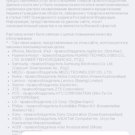
предоставляемых услугах в отношении товаров правообладателей.
Ремонт dj-пультов
Данные услуги могут быть оказаны на месте или в неавторизованных
Ремонт кухонных плит
сервисных центрах независимыми физическими и юридическими
лицами в гражданском обороте, связанном с товаром и включенном
Ремонт стедикамов
в статью 1487 Гражданского кодекса Российской Федерации.
Ремонт оптических прицелов
Информация, представленная на данном сайте, носит
Ремонт электровелосипедов
ознакомительный характер и не является публичной офертой.
Ремонт видеокамер
Разговор может быть записан с целью повышения качества
Ремонт эхолотов
обслуживания.
Ремонт 3d-принтеров
* - Торговые марки, представленные на этом сайте, используются в
законных некоммерческих целях.
Ремонт прицелов ночного видения
iPhone, Macbook, iPad - правообладатель Apple Inc. (Эпл Инк.);
Ремонт винных шкафов
Huawei и Honor - правообладатель HUAWEI TECHNOLOGIES CO.,
LTD. (ХУАВЕЙ ТЕКНОЛОДЖИС КО., ЛТД.);
Ремонт выпрямителей
Samsung – правообладатель Samsung Electronics Co. Ltd.
Ремонт сушилок для рук
(Самсунг Электроникс Ко., Лтд.);
Ремонт дальномеров
MEIZU - правообладатель MEIZU TECHNOLOGY CO., LTD.;
Nokia - правообладатель Nokia Corporation (Нокиа Корпорейшн);
Ремонт снегоуборщиков
Lenovo - правообладатель Lenovo (Beijing) Limited;
Xiaomi - правообладатель Xiaomi Inc.;
ZTE - правообладатель ZTE Corporation;
HTC - правообладатель HTC CORPORATION (Эйч-Ти-Си
КОРПОРЕЙШН);
LG - правообладатель LG Corp. (ЭлДжи Корп.);
Philips - правообладатель Koninklijke Philips N.V. (Конинклийке
Филипс Н.В.);
Sony - правообладатель Sony Corporation (Сони Корпорейшн);
ASUS - правообладатель ASUSTeK Computer Inc. (Асустек
Компьютер Инкорпорейшн);
ACER - правообладатель Acer Incorporated (Эйсер
Инкорпорейтед);