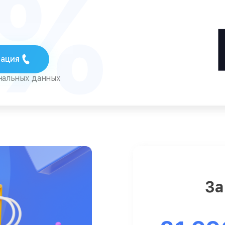
5%
тация
ональных данных
За