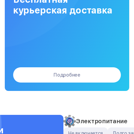
Сборка / разборка принтера
курьерская доставка
Подробнее
Электропитание
и
Не включается
Долго з