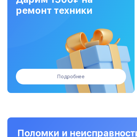
МФУ
ремонт техники
Массажные кресла
Материнские платы
Микроволновые печи
Микшерные пульты
Мониторы
Подробнее
Моноблоки
Морозильные камеры
Наушники
Нетбуки
Ноутбуки
Поломки и неисправност