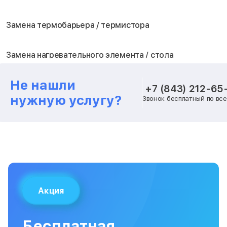
Замена термобарьера / термистора
Замена нагревательного элемента / стола
Не нашли
Замена блока питания
+7 (843) 212-65
нужную услугу?
Звонок бесплатный по вс
Замена шагового двигателя
Замена вентилятора охлаждения
Замена платы лазерного модуля
Акция
Замена материнской платы
Бесплатная