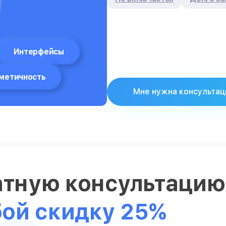
Интерфейсы
метичность
Мне нужна консультац
атную консультаци
бой скидку 25%