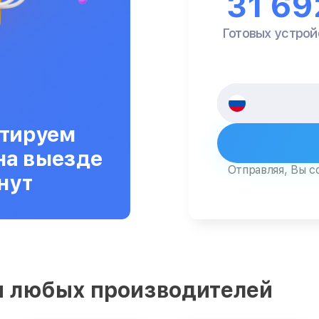
31 69
Готовых устрой
тируем
на выезде
Отправляя, Вы с
нут
 любых производителей