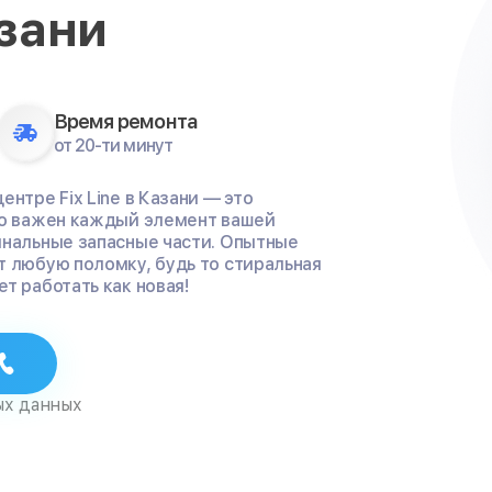
зани
Время ремонта
от 20-ти минут
нтре Fix Line в Казани — это
ко важен каждый элемент вашей
инальные запасные части. Опытные
т любую поломку, будь то стиральная
т работать как новая!
ых данных