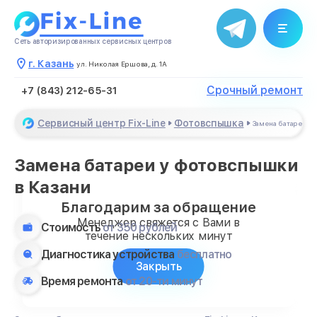
Сеть авторизированных сервисных центров
г. Казань
ул. Николая Ершова, д. 1А
Срочный ремонт
+7 (843) 212-65-31
Сервисный центр Fix-Line
Фотовспышка
Замена батареи
Замена батареи у фотовспышки
в Казани
Благодарим за обращение
Менеджер свяжется с Вами в
Стоимость
от 350 рублей
течение нескольких минут
Диагностика устройства
бесплатно
Закрыть
Время ремонта
от 20-ти минут