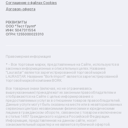
Ремонт духовых шкафов
Соглашение о файлах Cookies
Ремонт кондиционеров
Договор-оферта
Ремонт кухонных комбайнов
Ремонт микроволновых печей
Ремонт морозильных камер
РЕКВИЗИТЫ
ООО "Тест Групп"
Ремонт отпаривателей
ИНН: 5047311554
Ремонт плоттеров
ОГРН: 1255000023310
Ремонт посудомоечных машин
Ремонт сканеров
Ремонт сушильных машин
Ремонт фенов
Правомерная информация
Ремонт цифровых биноклей
Ремонт тепловизоров
* - Все торговые марки, представленные на Сайте, используются в
законных информационных и описательных целях. Название
Ремонт массажных кресел
"Laurastar" является зарегистрированной торговой маркой
Ремонт водонагревателей
LAURASTAR. Название "Bork-Import" является зарегистрированной
торговой маркой компании BORK.
Ремонт вытяжек
Ремонт источников бесперебойного питания
Все товарные знаки (включая, но не ограничиваясь
Ремонт пароварок
вышеуказанными) принадлежат их законным правообладателям и
отображаются на Сайте с целью информирования о
Ремонт микшерных пультов
предоставляемых услугах в отношении товаров правообладателей.
Ремонт dj-пультов
Данные услуги могут быть оказаны на месте или в неавторизованных
Ремонт кухонных плит
сервисных центрах независимыми физическими и юридическими
лицами в гражданском обороте, связанном с товаром и включенном
Ремонт стедикамов
в статью 1487 Гражданского кодекса Российской Федерации.
Ремонт оптических прицелов
Информация, представленная на данном сайте, носит
Ремонт электровелосипедов
ознакомительный характер и не является публичной офертой.