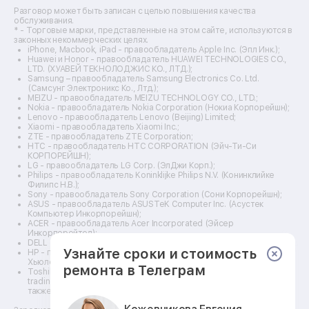
Ремонт видеокамер
Разговор может быть записан с целью повышения качества
Ремонт эхолотов
обслуживания.
Ремонт 3d-принтеров
* - Торговые марки, представленные на этом сайте, используются в
законных некоммерческих целях.
Ремонт прицелов ночного видения
iPhone, Macbook, iPad - правообладатель Apple Inc. (Эпл Инк.);
Ремонт винных шкафов
Huawei и Honor - правообладатель HUAWEI TECHNOLOGIES CO.,
LTD. (ХУАВЕЙ ТЕКНОЛОДЖИС КО., ЛТД.);
Ремонт выпрямителей
Samsung – правообладатель Samsung Electronics Co. Ltd.
Ремонт сушилок для рук
(Самсунг Электроникс Ко., Лтд.);
Ремонт дальномеров
MEIZU - правообладатель MEIZU TECHNOLOGY CO., LTD.;
Nokia - правообладатель Nokia Corporation (Нокиа Корпорейшн);
Ремонт снегоуборщиков
Lenovo - правообладатель Lenovo (Beijing) Limited;
Xiaomi - правообладатель Xiaomi Inc.;
ZTE - правообладатель ZTE Corporation;
HTC - правообладатель HTC CORPORATION (Эйч-Ти-Си
КОРПОРЕЙШН);
LG - правообладатель LG Corp. (ЭлДжи Корп.);
Philips - правообладатель Koninklijke Philips N.V. (Конинклийке
Филипс Н.В.);
Sony - правообладатель Sony Corporation (Сони Корпорейшн);
ASUS - правообладатель ASUSTeK Computer Inc. (Асустек
Компьютер Инкорпорейшн);
ACER - правообладатель Acer Incorporated (Эйсер
Инкорпорейтед);
DELL - правообладатель Dell Inc.(Делл Инк.);
Узнайте сроки и стоимость
HP - правообладатель HP Hewlett-Packard Group LLC (ЭйчПи
Хьюлетт Паккард Груп ЛЛК);
ремонта в Телеграм
Toshiba - правообладатель KABUSHIKI KAISHA TOSHIBA, also
trading as Toshiba Corporation (КАБУШИКИ КАЙША ТОШИБА
также торгующая как Тосиба Корпорейшн).