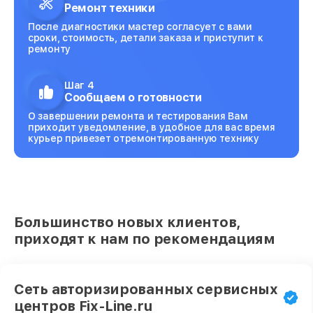
Ремонт техники
После диагностики мастер согласует с вами
сроки, стоимость, детали заказа и приступит к
ремонту
Шаг 4
Сообщаем о готовности
О завершении ремонта и тестирования Вам
приходит уведомление, в удобное для вас время
курьер привезет отремонтированную технику
Большинство новых клиентов,
приходят к нам по рекомендациям
Сеть авторизированных сервисных
центров Fix-Line.ru