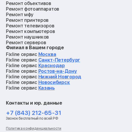
Ремонт объективов
Ремонт фотоаппаратов
Ремонт мфу
Ремонт принтеров
Ремонт телевизоров
Ремонт компьютеров
Ремонт наушников
Ремонт серверов
Филиал в Вашем городе
Ремонт мониторов
Ремонт квадрокоптеров
Fixline сервис
Москва
Ремонт электросамокатов
Fixline сервис
Санкт-Петербург
Ремонт материнских плат
Fixline сервис
Краснодар
Ремонт видеокарт
Fixline сервис
Ростов-на-Дону
Ремонт кофемашин
Fixline сервис
Нижний Новгород
Ремонт vr систем
Fixline сервис
Новосибирск
Ремонт игровых приставок
Fixline сервис
Казань
Ремонт экшн-камер
Ремонт смарт-часов
Контакты и юр. данные
Ремонт роботов-пылесосов
Ремонт холодильников
+7 (843) 212-65-31
Ремонт стиральных машин
Звонок бесплатный по всей РФ
Ремонт пылесосов
Ремонт варочных панелей
Политика конфиденциальности