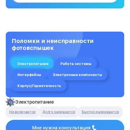
Поломки и неисправности
фотовспышек
Электропитание
Работа системы
Интерфейсы
Электронные компоненты
Корпус/Герметичность
Электропитание
Не включается
Долго заряжается
Быстро разряжается
Мне нужна консультация