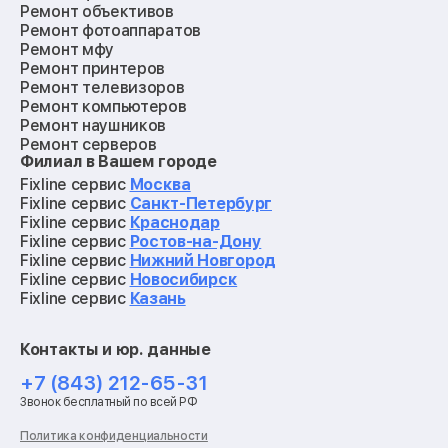
Ремонт объективов
Ремонт фотоаппаратов
Ремонт мфу
Ремонт принтеров
Ремонт телевизоров
Ремонт компьютеров
Ремонт наушников
Ремонт серверов
Филиал в Вашем городе
Ремонт мониторов
Ремонт квадрокоптеров
Fixline сервис
Москва
Ремонт электросамокатов
Fixline сервис
Санкт-Петербург
Ремонт материнских плат
Fixline сервис
Краснодар
Ремонт видеокарт
Fixline сервис
Ростов-на-Дону
Ремонт кофемашин
Fixline сервис
Нижний Новгород
Ремонт vr систем
Fixline сервис
Новосибирск
Ремонт игровых приставок
Fixline сервис
Казань
Ремонт экшн-камер
Ремонт смарт-часов
Контакты и юр. данные
Ремонт роботов-пылесосов
Ремонт холодильников
+7 (843) 212-65-31
Ремонт стиральных машин
Звонок бесплатный по всей РФ
Ремонт пылесосов
Ремонт варочных панелей
Политика конфиденциальности