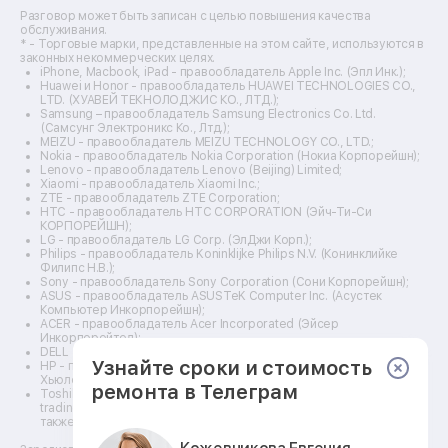
Ремонт видеокамер
Разговор может быть записан с целью повышения качества
Ремонт эхолотов
обслуживания.
Ремонт 3d-принтеров
* - Торговые марки, представленные на этом сайте, используются в
законных некоммерческих целях.
Ремонт прицелов ночного видения
iPhone, Macbook, iPad - правообладатель Apple Inc. (Эпл Инк.);
Ремонт винных шкафов
Huawei и Honor - правообладатель HUAWEI TECHNOLOGIES CO.,
LTD. (ХУАВЕЙ ТЕКНОЛОДЖИС КО., ЛТД.);
Ремонт выпрямителей
Samsung – правообладатель Samsung Electronics Co. Ltd.
Ремонт сушилок для рук
(Самсунг Электроникс Ко., Лтд.);
Ремонт дальномеров
MEIZU - правообладатель MEIZU TECHNOLOGY CO., LTD.;
Nokia - правообладатель Nokia Corporation (Нокиа Корпорейшн);
Ремонт снегоуборщиков
Lenovo - правообладатель Lenovo (Beijing) Limited;
Xiaomi - правообладатель Xiaomi Inc.;
ZTE - правообладатель ZTE Corporation;
HTC - правообладатель HTC CORPORATION (Эйч-Ти-Си
КОРПОРЕЙШН);
LG - правообладатель LG Corp. (ЭлДжи Корп.);
Philips - правообладатель Koninklijke Philips N.V. (Конинклийке
Филипс Н.В.);
Sony - правообладатель Sony Corporation (Сони Корпорейшн);
ASUS - правообладатель ASUSTeK Computer Inc. (Асустек
Компьютер Инкорпорейшн);
ACER - правообладатель Acer Incorporated (Эйсер
Инкорпорейтед);
DELL - правообладатель Dell Inc.(Делл Инк.);
Узнайте сроки и стоимость
HP - правообладатель HP Hewlett-Packard Group LLC (ЭйчПи
Хьюлетт Паккард Груп ЛЛК);
ремонта в Телеграм
Toshiba - правообладатель KABUSHIKI KAISHA TOSHIBA, also
trading as Toshiba Corporation (КАБУШИКИ КАЙША ТОШИБА
также торгующая как Тосиба Корпорейшн).