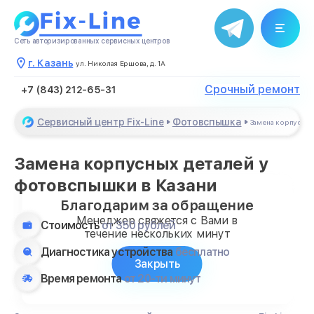
Сеть авторизированных сервисных центров
г. Казань
ул. Николая Ершова, д. 1А
Срочный ремонт
+7 (843) 212-65-31
Сервисный центр Fix-Line
Фотовспышка
Замена корпусных
Замена корпусных деталей у
фотовспышки в Казани
Благодарим за обращение
Менеджер свяжется с Вами в
Стоимость
от 350 рублей
течение нескольких минут
Диагностика устройства
бесплатно
Закрыть
Время ремонта
от 20-ти минут