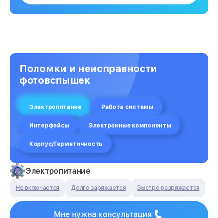
Поломки и неисправности
фотовспышек
Электропитание
Работа системы
Интерфейсы
Электронные компоненты
Корпус/Герметичность
Электропитание
Не включается
Долго заряжается
Быстро разряжается
Мне нужна консультация