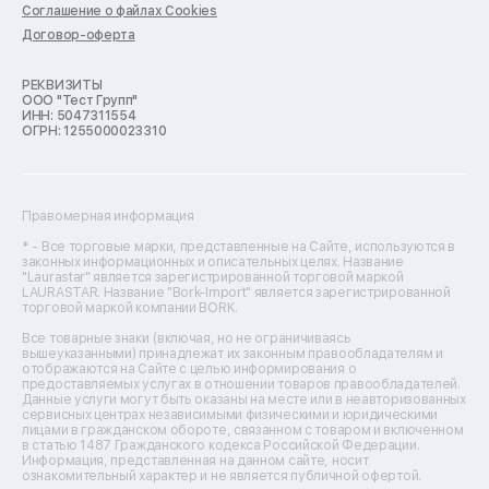
Ремонт духовых шкафов
Соглашение о файлах Cookies
Ремонт кондиционеров
Договор-оферта
Ремонт кухонных комбайнов
Ремонт микроволновых печей
Ремонт морозильных камер
РЕКВИЗИТЫ
ООО "Тест Групп"
Ремонт отпаривателей
ИНН: 5047311554
Ремонт плоттеров
ОГРН: 1255000023310
Ремонт посудомоечных машин
Ремонт сканеров
Ремонт сушильных машин
Ремонт фенов
Правомерная информация
Ремонт цифровых биноклей
Ремонт тепловизоров
* - Все торговые марки, представленные на Сайте, используются в
законных информационных и описательных целях. Название
Ремонт массажных кресел
"Laurastar" является зарегистрированной торговой маркой
Ремонт водонагревателей
LAURASTAR. Название "Bork-Import" является зарегистрированной
торговой маркой компании BORK.
Ремонт вытяжек
Ремонт источников бесперебойного питания
Все товарные знаки (включая, но не ограничиваясь
Ремонт пароварок
вышеуказанными) принадлежат их законным правообладателям и
отображаются на Сайте с целью информирования о
Ремонт микшерных пультов
предоставляемых услугах в отношении товаров правообладателей.
Ремонт dj-пультов
Данные услуги могут быть оказаны на месте или в неавторизованных
Ремонт кухонных плит
сервисных центрах независимыми физическими и юридическими
лицами в гражданском обороте, связанном с товаром и включенном
Ремонт стедикамов
в статью 1487 Гражданского кодекса Российской Федерации.
Ремонт оптических прицелов
Информация, представленная на данном сайте, носит
Ремонт электровелосипедов
ознакомительный характер и не является публичной офертой.