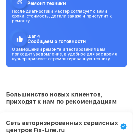
Ремонт техники
После диагностики мастер согласует с вами
сроки, стоимость, детали заказа и приступит к
ремонту
Шаг 4
Сообщаем о готовности
О завершении ремонта и тестирования Вам
приходит уведомление, в удобное для вас время
курьер привезет отремонтированную технику
Большинство новых клиентов,
приходят к нам по рекомендациям
Сеть авторизированных сервисных
центров Fix-Line.ru