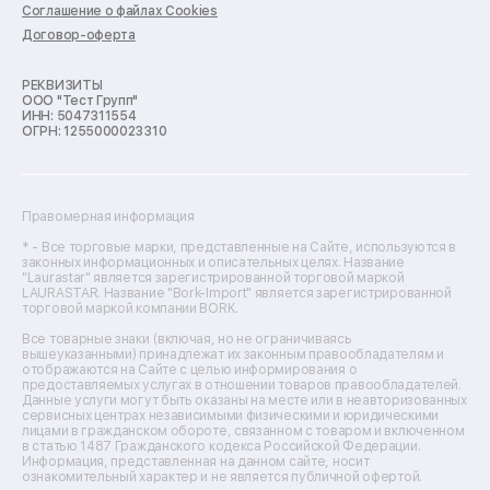
Ремонт духовых шкафов
Соглашение о файлах Cookies
Ремонт кондиционеров
Договор-оферта
Ремонт кухонных комбайнов
Ремонт микроволновых печей
Ремонт морозильных камер
РЕКВИЗИТЫ
ООО "Тест Групп"
Ремонт отпаривателей
ИНН: 5047311554
Ремонт плоттеров
ОГРН: 1255000023310
Ремонт посудомоечных машин
Ремонт сканеров
Ремонт сушильных машин
Ремонт фенов
Правомерная информация
Ремонт цифровых биноклей
Ремонт тепловизоров
* - Все торговые марки, представленные на Сайте, используются в
законных информационных и описательных целях. Название
Ремонт массажных кресел
"Laurastar" является зарегистрированной торговой маркой
Ремонт водонагревателей
LAURASTAR. Название "Bork-Import" является зарегистрированной
торговой маркой компании BORK.
Ремонт вытяжек
Ремонт источников бесперебойного питания
Все товарные знаки (включая, но не ограничиваясь
Ремонт пароварок
вышеуказанными) принадлежат их законным правообладателям и
отображаются на Сайте с целью информирования о
Ремонт микшерных пультов
предоставляемых услугах в отношении товаров правообладателей.
Ремонт dj-пультов
Данные услуги могут быть оказаны на месте или в неавторизованных
Ремонт кухонных плит
сервисных центрах независимыми физическими и юридическими
лицами в гражданском обороте, связанном с товаром и включенном
Ремонт стедикамов
в статью 1487 Гражданского кодекса Российской Федерации.
Ремонт оптических прицелов
Информация, представленная на данном сайте, носит
Ремонт электровелосипедов
ознакомительный характер и не является публичной офертой.