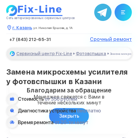
Сеть авторизированных сервисных центров
г. Казань
ул. Николая Ершова, д. 1А
Срочный ремонт
+7 (843) 212-65-31
Сервисный центр Fix-Line
Фотовспышка
Замена микросхе
Замена микросхемы усилителя
у фотовспышки в Казани
Благодарим за обращение
Менеджер свяжется с Вами в
Стоимость
от 350 рублей
течение нескольких минут
Диагностика устройства
бесплатно
Закрыть
Время ремонта
от 20-ти минут