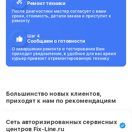
Ремонт техники
После диагностики мастер согласует с вами
сроки, стоимость, детали заказа и приступит к
ремонту
Шаг 4
Сообщаем о готовности
О завершении ремонта и тестирования Вам
приходит уведомление, в удобное для вас время
курьер привезет отремонтированную технику
Большинство новых клиентов,
приходят к нам по рекомендациям
Сеть авторизированных сервисных
центров Fix-Line.ru