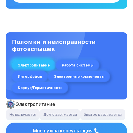
Поломки и неисправности
фотовспышек
Электропитание
Работа системы
Интерфейсы
Электронные компоненты
Корпус/Герметичность
Электропитание
Не включается
Долго заряжается
Быстро разряжается
Мне нужна консультация