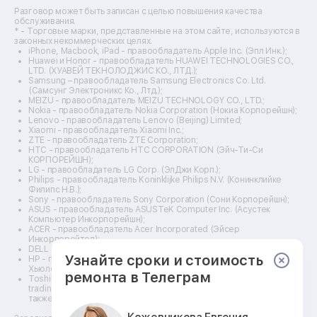
Ремонт видеокамер
Разговор может быть записан с целью повышения качества
Ремонт эхолотов
обслуживания.
Ремонт 3d-принтеров
* - Торговые марки, представленные на этом сайте, используются в
законных некоммерческих целях.
Ремонт прицелов ночного видения
iPhone, Macbook, iPad - правообладатель Apple Inc. (Эпл Инк.);
Ремонт винных шкафов
Huawei и Honor - правообладатель HUAWEI TECHNOLOGIES CO.,
LTD. (ХУАВЕЙ ТЕКНОЛОДЖИС КО., ЛТД.);
Ремонт выпрямителей
Samsung – правообладатель Samsung Electronics Co. Ltd.
Ремонт сушилок для рук
(Самсунг Электроникс Ко., Лтд.);
Ремонт дальномеров
MEIZU - правообладатель MEIZU TECHNOLOGY CO., LTD.;
Nokia - правообладатель Nokia Corporation (Нокиа Корпорейшн);
Ремонт снегоуборщиков
Lenovo - правообладатель Lenovo (Beijing) Limited;
Xiaomi - правообладатель Xiaomi Inc.;
ZTE - правообладатель ZTE Corporation;
HTC - правообладатель HTC CORPORATION (Эйч-Ти-Си
КОРПОРЕЙШН);
LG - правообладатель LG Corp. (ЭлДжи Корп.);
Philips - правообладатель Koninklijke Philips N.V. (Конинклийке
Филипс Н.В.);
Sony - правообладатель Sony Corporation (Сони Корпорейшн);
ASUS - правообладатель ASUSTeK Computer Inc. (Асустек
Компьютер Инкорпорейшн);
ACER - правообладатель Acer Incorporated (Эйсер
Инкорпорейтед);
DELL - правообладатель Dell Inc.(Делл Инк.);
Узнайте сроки и стоимость
HP - правообладатель HP Hewlett-Packard Group LLC (ЭйчПи
Хьюлетт Паккард Груп ЛЛК);
ремонта в Телеграм
Toshiba - правообладатель KABUSHIKI KAISHA TOSHIBA, also
trading as Toshiba Corporation (КАБУШИКИ КАЙША ТОШИБА
также торгующая как Тосиба Корпорейшн).