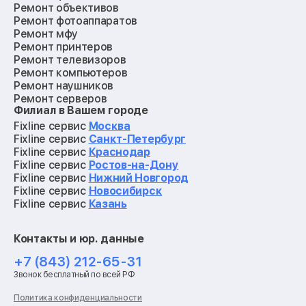
Ремонт объективов
Ремонт фотоаппаратов
Ремонт мфу
Ремонт принтеров
Ремонт телевизоров
Ремонт компьютеров
Ремонт наушников
Ремонт серверов
Филиал в Вашем городе
Ремонт мониторов
Ремонт квадрокоптеров
Fixline сервис
Москва
Ремонт электросамокатов
Fixline сервис
Санкт-Петербург
Ремонт материнских плат
Fixline сервис
Краснодар
Ремонт видеокарт
Fixline сервис
Ростов-на-Дону
Ремонт кофемашин
Fixline сервис
Нижний Новгород
Ремонт vr систем
Fixline сервис
Новосибирск
Ремонт игровых приставок
Fixline сервис
Казань
Ремонт экшн-камер
Ремонт смарт-часов
Контакты и юр. данные
Ремонт роботов-пылесосов
Ремонт холодильников
+7 (843) 212-65-31
Ремонт стиральных машин
Звонок бесплатный по всей РФ
Ремонт пылесосов
Ремонт варочных панелей
Политика конфиденциальности