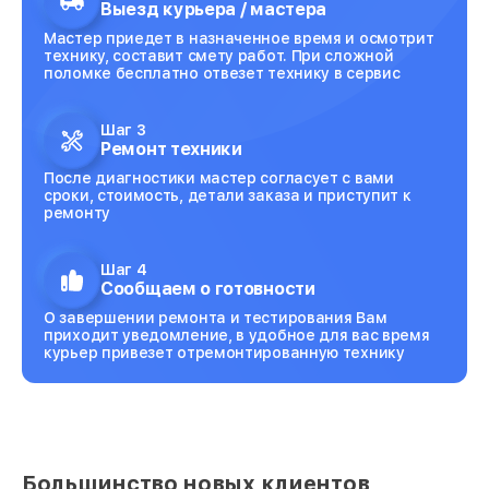
Выезд курьера / мастера
Мастер приедет в назначенное время и осмотрит
технику, составит смету работ. При сложной
поломке бесплатно отвезет технику в сервис
Шаг 3
Ремонт техники
После диагностики мастер согласует с вами
сроки, стоимость, детали заказа и приступит к
ремонту
Шаг 4
Сообщаем о готовности
О завершении ремонта и тестирования Вам
приходит уведомление, в удобное для вас время
курьер привезет отремонтированную технику
Большинство новых клиентов,