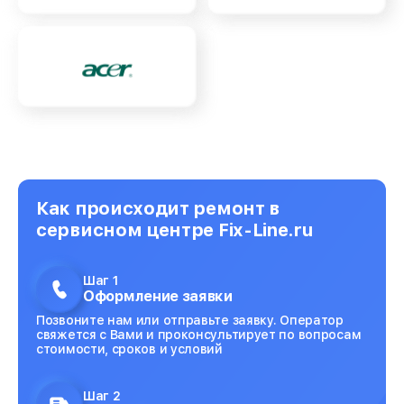
Как происходит ремонт в
сервисном центре Fix-Line.ru
Шаг 1
Оформление заявки
Позвоните нам или отправьте заявку. Оператор
свяжется с Вами и проконсультирует по вопросам
стоимости, сроков и условий
Шаг 2