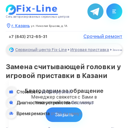
Сеть авторизированных сервисных центров
г. Казань
ул. Николая Ершова, д. 1А
Срочный ремонт
+7 (843) 212-65-31
Сервисный центр Fix-Line
Игровая приставка
Замена сч
Замена считывающей головки у
игровой приставки в Казани
Благодарим за обращение
Стоимость
от 350 рублей
Менеджер свяжется с Вами в
течение нескольких минут
Диагностика устройства
бесплатно
Время ремонта
от 20-ти минут
Закрыть