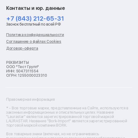
Ремонт смарт-часов
Контакты и юр. данные
Ремонт роботов-пылесосов
Ремонт холодильников
+7 (843) 212-65-31
Ремонт стиральных машин
Звонок бесплатный по всей РФ
Ремонт пылесосов
Ремонт варочных панелей
Политика конфиденциальности
Ремонт духовых шкафов
Соглашение о файлах Cookies
Ремонт кондиционеров
Договор-оферта
Ремонт кухонных комбайнов
Ремонт микроволновых печей
Ремонт морозильных камер
РЕКВИЗИТЫ
ООО "Тест Групп"
Ремонт отпаривателей
ИНН: 5047311554
Ремонт плоттеров
ОГРН: 1255000023310
Ремонт посудомоечных машин
Ремонт сканеров
Ремонт сушильных машин
Ремонт фенов
Правомерная информация
Ремонт цифровых биноклей
Ремонт тепловизоров
* - Все торговые марки, представленные на Сайте, используются в
законных информационных и описательных целях. Название
Ремонт массажных кресел
"Laurastar" является зарегистрированной торговой маркой
Ремонт водонагревателей
LAURASTAR. Название "Bork-Import" является зарегистрированной
торговой маркой компании BORK.
Ремонт вытяжек
Ремонт источников бесперебойного питания
Все товарные знаки (включая, но не ограничиваясь