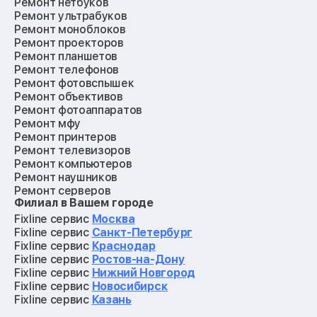
Ремонт нетбуков
Ремонт ультрабуков
Ремонт моноблоков
Ремонт проекторов
Ремонт планшетов
Ремонт телефонов
Ремонт фотовспышек
Ремонт объективов
Ремонт фотоаппаратов
Ремонт мфу
Ремонт принтеров
Ремонт телевизоров
Ремонт компьютеров
Ремонт наушников
Ремонт серверов
Филиал в Вашем городе
Ремонт мониторов
Ремонт квадрокоптеров
Fixline сервис
Москва
Ремонт электросамокатов
Fixline сервис
Санкт-Петербург
Ремонт материнских плат
Fixline сервис
Краснодар
Ремонт видеокарт
Fixline сервис
Ростов-на-Дону
Ремонт кофемашин
Fixline сервис
Нижний Новгород
Ремонт vr систем
Fixline сервис
Новосибирск
Ремонт игровых приставок
Fixline сервис
Казань
Ремонт экшн-камер