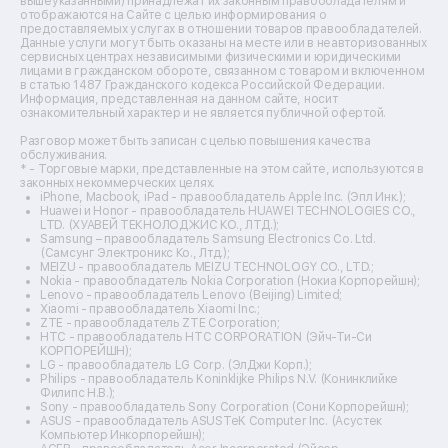
Ремонт пароварок
вышеуказанными) принадлежат их законным правообладателям и
отображаются на Сайте с целью информирования о
Ремонт микшерных пультов
предоставляемых услугах в отношении товаров правообладателей.
Ремонт dj-пультов
Данные услуги могут быть оказаны на месте или в неавторизованных
Ремонт кухонных плит
сервисных центрах независимыми физическими и юридическими
лицами в гражданском обороте, связанном с товаром и включенном
Ремонт стедикамов
в статью 1487 Гражданского кодекса Российской Федерации.
Ремонт оптических прицелов
Информация, представленная на данном сайте, носит
Ремонт электровелосипедов
ознакомительный характер и не является публичной офертой.
Ремонт видеокамер
Разговор может быть записан с целью повышения качества
Ремонт эхолотов
обслуживания.
Ремонт 3d-принтеров
* - Торговые марки, представленные на этом сайте, используются в
законных некоммерческих целях.
Ремонт прицелов ночного видения
iPhone, Macbook, iPad - правообладатель Apple Inc. (Эпл Инк.);
Ремонт винных шкафов
Huawei и Honor - правообладатель HUAWEI TECHNOLOGIES CO.,
LTD. (ХУАВЕЙ ТЕКНОЛОДЖИС КО., ЛТД.);
Ремонт выпрямителей
Samsung – правообладатель Samsung Electronics Co. Ltd.
Ремонт сушилок для рук
(Самсунг Электроникс Ко., Лтд.);
Ремонт дальномеров
MEIZU - правообладатель MEIZU TECHNOLOGY CO., LTD.;
Nokia - правообладатель Nokia Corporation (Нокиа Корпорейшн);
Ремонт снегоуборщиков
Lenovo - правообладатель Lenovo (Beijing) Limited;
Xiaomi - правообладатель Xiaomi Inc.;
ZTE - правообладатель ZTE Corporation;
HTC - правообладатель HTC CORPORATION (Эйч-Ти-Си
КОРПОРЕЙШН);
LG - правообладатель LG Corp. (ЭлДжи Корп.);
Philips - правообладатель Koninklijke Philips N.V. (Конинклийке
Филипс Н.В.);
Sony - правообладатель Sony Corporation (Сони Корпорейшн);
ASUS - правообладатель ASUSTeK Computer Inc. (Асустек
Компьютер Инкорпорейшн);