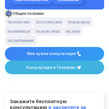
Память и накопители
Изображение
Общие поломки
Не читает диск
Отсутствует звук
Не включается
Не заряжается
Не читает диски
Нет звука
Нет изображения
Мне нужна консультация
Консультация в Телеграм
Закажите бесплатную
консультацию
и закрепите за