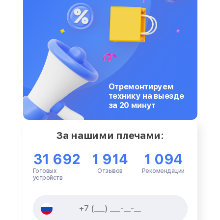
Отремонтируем
технику на выезде
за 20 минут
За нашими плечами:
31 692
1 914
1 094
Готовых
Отзывов
Рекомендации
устройств