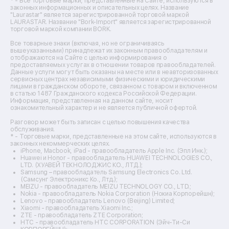
Ремонт тепловизоров
* - Все торговые марки, представленные на Сайте, используются в
законных информационных и описательных целях. Название
Ремонт массажных кресел
"Laurastar" является зарегистрированной торговой маркой
Ремонт водонагревателей
LAURASTAR. Название "Bork-Import" является зарегистрированной
торговой маркой компании BORK.
Ремонт вытяжек
Ремонт источников бесперебойного питания
Все товарные знаки (включая, но не ограничиваясь
Ремонт пароварок
вышеуказанными) принадлежат их законным правообладателям и
отображаются на Сайте с целью информирования о
Ремонт микшерных пультов
предоставляемых услугах в отношении товаров правообладателей.
Ремонт dj-пультов
Данные услуги могут быть оказаны на месте или в неавторизованных
Ремонт кухонных плит
сервисных центрах независимыми физическими и юридическими
лицами в гражданском обороте, связанном с товаром и включенном
Ремонт стедикамов
в статью 1487 Гражданского кодекса Российской Федерации.
Ремонт оптических прицелов
Информация, представленная на данном сайте, носит
Ремонт электровелосипедов
ознакомительный характер и не является публичной офертой.
Ремонт видеокамер
Разговор может быть записан с целью повышения качества
Ремонт эхолотов
обслуживания.
Ремонт 3d-принтеров
* - Торговые марки, представленные на этом сайте, используются в
законных некоммерческих целях.
Ремонт прицелов ночного видения
iPhone, Macbook, iPad - правообладатель Apple Inc. (Эпл Инк.);
Ремонт винных шкафов
Huawei и Honor - правообладатель HUAWEI TECHNOLOGIES CO.,
LTD. (ХУАВЕЙ ТЕКНОЛОДЖИС КО., ЛТД.);
Ремонт выпрямителей
Samsung – правообладатель Samsung Electronics Co. Ltd.
Ремонт сушилок для рук
(Самсунг Электроникс Ко., Лтд.);
Ремонт дальномеров
MEIZU - правообладатель MEIZU TECHNOLOGY CO., LTD.;
Nokia - правообладатель Nokia Corporation (Нокиа Корпорейшн);
Ремонт снегоуборщиков
Lenovo - правообладатель Lenovo (Beijing) Limited;
Xiaomi - правообладатель Xiaomi Inc.;
ZTE - правообладатель ZTE Corporation;
HTC - правообладатель HTC CORPORATION (Эйч-Ти-Си