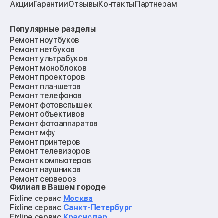
Акции
Гарантии
Отзывы
Контакты
Партнерам
Популярные разделы
Ремонт ноутбуков
Ремонт нетбуков
Ремонт ультрабуков
Ремонт моноблоков
Ремонт проекторов
Ремонт планшетов
Ремонт телефонов
Ремонт фотовспышек
Ремонт объективов
Ремонт фотоаппаратов
Ремонт мфу
Ремонт принтеров
Ремонт телевизоров
Ремонт компьютеров
Ремонт наушников
Ремонт серверов
Филиал в Вашем городе
Ремонт мониторов
Ремонт квадрокоптеров
Fixline сервис
Москва
Ремонт электросамокатов
Fixline сервис
Санкт-Петербург
Ремонт материнских плат
Fixline сервис
Краснодар