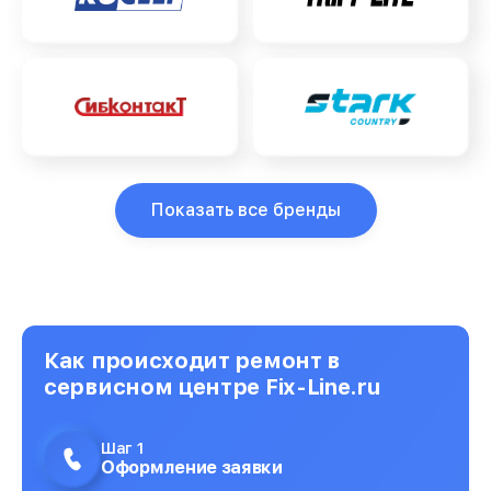
Показать все бренды
Как происходит ремонт в
сервисном центре Fix-Line.ru
Шаг 1
Оформление заявки