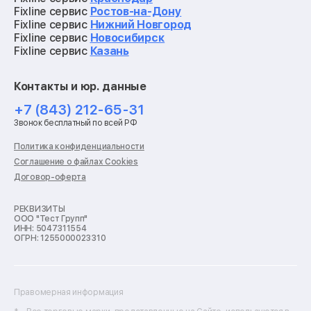
Ремонт видеокарт
Fixline сервис
Ростов-на-Дону
Ремонт кофемашин
Fixline сервис
Нижний Новгород
Ремонт vr систем
Fixline сервис
Новосибирск
Ремонт игровых приставок
Fixline сервис
Казань
Ремонт экшн-камер
Ремонт смарт-часов
Контакты и юр. данные
Ремонт роботов-пылесосов
Ремонт холодильников
+7 (843) 212-65-31
Ремонт стиральных машин
Звонок бесплатный по всей РФ
Ремонт пылесосов
Ремонт варочных панелей
Политика конфиденциальности
Ремонт духовых шкафов
Соглашение о файлах Cookies
Ремонт кондиционеров
Договор-оферта
Ремонт кухонных комбайнов
Ремонт микроволновых печей
Ремонт морозильных камер
РЕКВИЗИТЫ
ООО "Тест Групп"
Ремонт отпаривателей
ИНН: 5047311554
Ремонт плоттеров
ОГРН: 1255000023310
Ремонт посудомоечных машин
Ремонт сканеров
Ремонт сушильных машин
Ремонт фенов
Правомерная информация
Ремонт цифровых биноклей