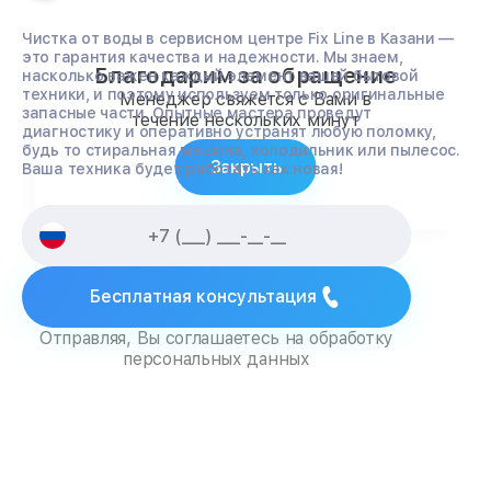
Чистка от воды в сервисном центре Fix Line в Казани —
это гарантия качества и надежности. Мы знаем,
Благодарим за обращение
насколько важен каждый элемент вашей бытовой
техники, и поэтому используем только оригинальные
Менеджер свяжется с Вами в
запасные части. Опытные мастера проведут
течение нескольких минут
диагностику и оперативно устранят любую поломку,
будь то стиральная машина, холодильник или пылесос.
Закрыть
Ваша техника будет работать как новая!
Бесплатная консультация
Отправляя, Вы соглашаетесь на обработку
персональных данных