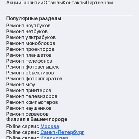
Акции
Гарантии
Отзывы
Контакты
Партнерам
Популярные разделы
Ремонт ноутбуков
Ремонт нетбуков
Ремонт ультрабуков
Ремонт моноблоков
Ремонт проекторов
Ремонт планшетов
Ремонт телефонов
Ремонт фотовспышек
Ремонт объективов
Ремонт фотоаппаратов
Ремонт мфу
Ремонт принтеров
Ремонт телевизоров
Ремонт компьютеров
Ремонт наушников
Ремонт серверов
Филиал в Вашем городе
Ремонт мониторов
Ремонт квадрокоптеров
Fixline сервис
Москва
Ремонт электросамокатов
Fixline сервис
Санкт-Петербург
Ремонт материнских плат
Fixline сервис
Краснодар