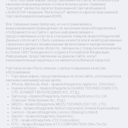
Ремонт тепловизоров
* - Все торговые марки, представленные на Сайте, используются в
законных информационных и описательных целях. Название
Ремонт массажных кресел
"Laurastar" является зарегистрированной торговой маркой
Ремонт водонагревателей
LAURASTAR. Название "Bork-Import" является зарегистрированной
торговой маркой компании BORK.
Ремонт вытяжек
Ремонт источников бесперебойного питания
Все товарные знаки (включая, но не ограничиваясь
Ремонт пароварок
вышеуказанными) принадлежат их законным правообладателям и
отображаются на Сайте с целью информирования о
Ремонт микшерных пультов
предоставляемых услугах в отношении товаров правообладателей.
Ремонт dj-пультов
Данные услуги могут быть оказаны на месте или в неавторизованных
Ремонт кухонных плит
сервисных центрах независимыми физическими и юридическими
лицами в гражданском обороте, связанном с товаром и включенном
Ремонт стедикамов
в статью 1487 Гражданского кодекса Российской Федерации.
Ремонт оптических прицелов
Информация, представленная на данном сайте, носит
Ремонт электровелосипедов
ознакомительный характер и не является публичной офертой.
Ремонт видеокамер
Разговор может быть записан с целью повышения качества
Ремонт эхолотов
обслуживания.
Ремонт 3d-принтеров
* - Торговые марки, представленные на этом сайте, используются в
законных некоммерческих целях.
Ремонт прицелов ночного видения
iPhone, Macbook, iPad - правообладатель Apple Inc. (Эпл Инк.);
Ремонт винных шкафов
Huawei и Honor - правообладатель HUAWEI TECHNOLOGIES CO.,
LTD. (ХУАВЕЙ ТЕКНОЛОДЖИС КО., ЛТД.);
Ремонт выпрямителей
Samsung – правообладатель Samsung Electronics Co. Ltd.
Ремонт сушилок для рук
(Самсунг Электроникс Ко., Лтд.);
Ремонт дальномеров
MEIZU - правообладатель MEIZU TECHNOLOGY CO., LTD.;
Nokia - правообладатель Nokia Corporation (Нокиа Корпорейшн);
Ремонт снегоуборщиков
Lenovo - правообладатель Lenovo (Beijing) Limited;
Xiaomi - правообладатель Xiaomi Inc.;
ZTE - правообладатель ZTE Corporation;
HTC - правообладатель HTC CORPORATION (Эйч-Ти-Си