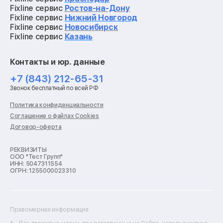
Ремонт видеокарт
Fixline сервис
Ростов-на-Дону
Ремонт кофемашин
Fixline сервис
Нижний Новгород
Ремонт vr систем
Fixline сервис
Новосибирск
Ремонт игровых приставок
Fixline сервис
Казань
Ремонт экшн-камер
Ремонт смарт-часов
Контакты и юр. данные
Ремонт роботов-пылесосов
Ремонт холодильников
+7 (843) 212-65-31
Ремонт стиральных машин
Звонок бесплатный по всей РФ
Ремонт пылесосов
Ремонт варочных панелей
Политика конфиденциальности
Ремонт духовых шкафов
Соглашение о файлах Cookies
Ремонт кондиционеров
Договор-оферта
Ремонт кухонных комбайнов
Ремонт микроволновых печей
Ремонт морозильных камер
РЕКВИЗИТЫ
ООО "Тест Групп"
Ремонт отпаривателей
ИНН: 5047311554
Ремонт плоттеров
ОГРН: 1255000023310
Ремонт посудомоечных машин
Ремонт сканеров
Ремонт сушильных машин
Ремонт фенов
Правомерная информация
Ремонт цифровых биноклей