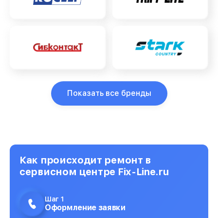
Показать все бренды
Как происходит ремонт в
сервисном центре Fix-Line.ru
Шаг 1
Оформление заявки