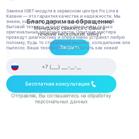
Замена IGBT-модуля в сервисном центре Fix Line в
Казани — это гарантия качества и надежности. Мы
Благодарим за обращение
знаем, насколько важен каждый элемент вашей
бытовой техники, и поэтому используем только
Менеджер свяжется с Вами в
оригинальные запасные части. Опытные мастера
течение нескольких минут
проведут диагностику и оперативно устранят любую
поломку, будь то стиральная машина, холодильник или
Закрыть
пылесос. Ваша техника будет работать как новая!
Бесплатная консультация
Отправляя, Вы соглашаетесь на обработку
персональных данных