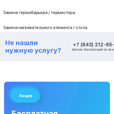
Замена термобарьера / термистора
Замена нагревательного элемента / стола
Не нашли
Замена блока питания
+7 (843) 212-65
нужную услугу?
Звонок бесплатный по вс
Замена шагового двигателя
Замена вентилятора охлаждения
Замена платы лазерного модуля
Акция
Замена материнской платы
Бесплатная