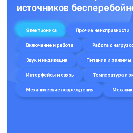
Объективы
источников бесперебойн
Оптические прицелы
Отпариватели
Электроника
Прочие неисправности
Компьютеры
Включение и работа
Работа с нагрузк
Пароварки
Звук и индикация
Питание и режимы
Планшеты
Плоттеры
Интерфейсы и связь
Температура и э
Посудомоечные машины
Механические повреждения
Механик
Принтеры
Прицелы ночного видения
Проекторы