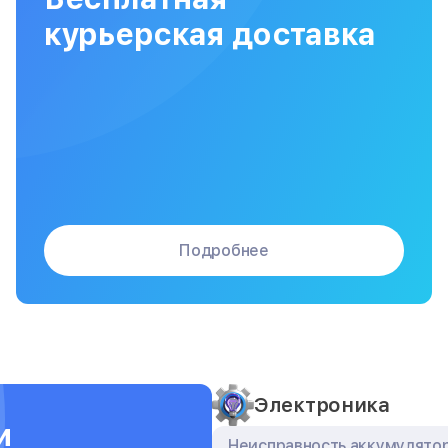
Сборка / разборка принтера
курьерская доставка
Подробнее
Электроника
и
Неисправность аккумулято