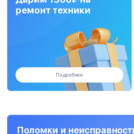
МФУ
ремонт техники
Массажные кресла
Материнские платы
Микроволновые печи
Микшерные пульты
Мониторы
Подробнее
Моноблоки
Морозильные камеры
Наушники
Нетбуки
Ноутбуки
Поломки и неисправност