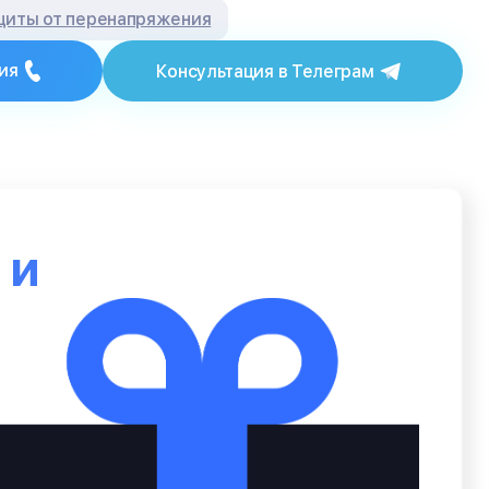
щиты от перенапряжения
ия
Консультация в Телеграм
ю
и