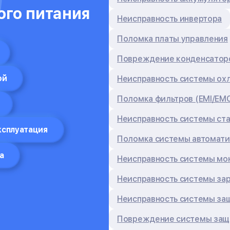
ого питания
Неисправность инвертора
Поломка платы управления
Повреждение конденсатор
ой
Неисправность системы ох
Поломка фильтров (EMI/EM
Неисправность системы ст
ксплуатация
Поломка системы автомати
а
Неисправность системы мо
Неисправность системы за
Неисправность системы за
Повреждение системы защи