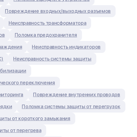
Повреждение входных/выходных разъемов
Неисправность трансформатора
ов
Поломка предохранителя
лаждения
Неисправность индикаторов
C)
Неисправность системы защиты
абилизации
ческого переключения
ниторинга
Повреждение внутренних проводов
рядки
Поломка системы защиты от перегрузок
щиты от короткого замыкания
ты от перегрева