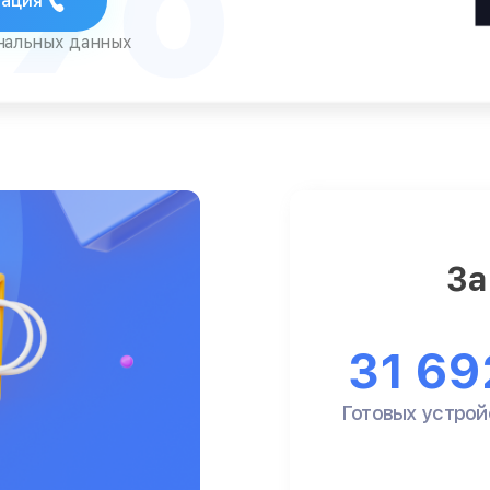
тация
ональных данных
За
31 69
Готовых устрой