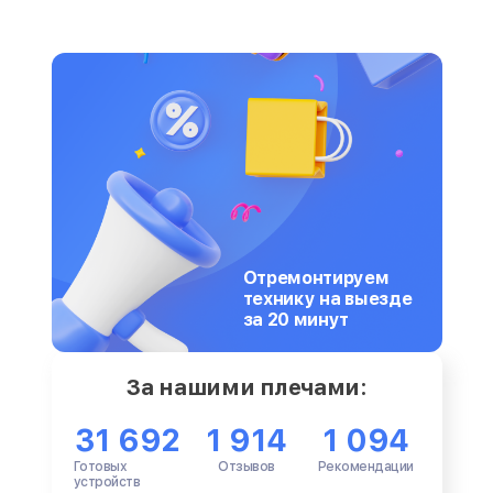
Отремонтируем
технику на выезде
за 20 минут
За нашими плечами:
31 692
1 914
1 094
Готовых
Отзывов
Рекомендации
устройств