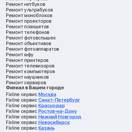
Ремонт нетбуков
Ремонт ультрабуков
Ремонт моноблоков
Ремонт проекторов
Ремонт планшетов
Ремонт телефонов
Ремонт фотовспышек
Ремонт объективов
Ремонт фотоаппаратов
Ремонт мфу
Ремонт принтеров
Ремонт телевизоров
Ремонт компьютеров
Ремонт наушников
Ремонт серверов
Филиал в Вашем городе
Ремонт мониторов
Ремонт квадрокоптеров
Fixline сервис
Москва
Ремонт электросамокатов
Fixline сервис
Санкт-Петербург
Ремонт материнских плат
Fixline сервис
Краснодар
Ремонт видеокарт
Fixline сервис
Ростов-на-Дону
Ремонт кофемашин
Fixline сервис
Нижний Новгород
Ремонт vr систем
Fixline сервис
Новосибирск
Ремонт игровых приставок
Fixline сервис
Казань