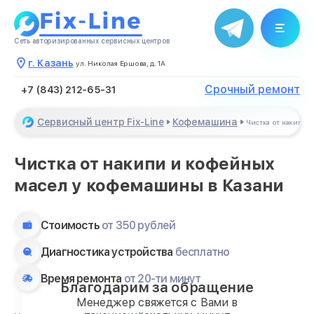
Сеть авторизированных сервисных центров
г. Казань
ул. Николая Ершова, д. 1А
Срочный ремонт
+7 (843) 212-65-31
Сервисный центр Fix-Line
Кофемашина
Чистка от накипи 
Чистка от накипи и кофейных
масел у кофемашины в Казани
Стоимость
от 350 рублей
Диагностика устройства
бесплатно
Время ремонта
от 20-ти минут
Благодарим за обращение
Менеджер свяжется с Вами в