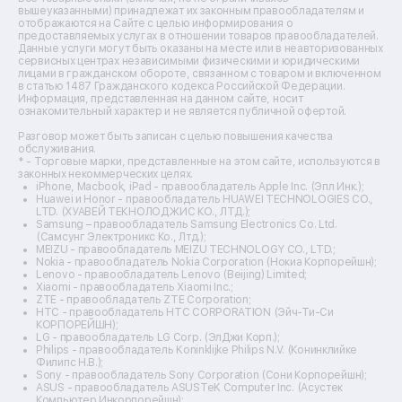
Ремонт пароварок
вышеуказанными) принадлежат их законным правообладателям и
отображаются на Сайте с целью информирования о
Ремонт микшерных пультов
предоставляемых услугах в отношении товаров правообладателей.
Ремонт dj-пультов
Данные услуги могут быть оказаны на месте или в неавторизованных
Ремонт кухонных плит
сервисных центрах независимыми физическими и юридическими
лицами в гражданском обороте, связанном с товаром и включенном
Ремонт стедикамов
в статью 1487 Гражданского кодекса Российской Федерации.
Ремонт оптических прицелов
Информация, представленная на данном сайте, носит
Ремонт электровелосипедов
ознакомительный характер и не является публичной офертой.
Ремонт видеокамер
Разговор может быть записан с целью повышения качества
Ремонт эхолотов
обслуживания.
Ремонт 3d-принтеров
* - Торговые марки, представленные на этом сайте, используются в
законных некоммерческих целях.
Ремонт прицелов ночного видения
iPhone, Macbook, iPad - правообладатель Apple Inc. (Эпл Инк.);
Ремонт винных шкафов
Huawei и Honor - правообладатель HUAWEI TECHNOLOGIES CO.,
LTD. (ХУАВЕЙ ТЕКНОЛОДЖИС КО., ЛТД.);
Ремонт выпрямителей
Samsung – правообладатель Samsung Electronics Co. Ltd.
Ремонт сушилок для рук
(Самсунг Электроникс Ко., Лтд.);
Ремонт дальномеров
MEIZU - правообладатель MEIZU TECHNOLOGY CO., LTD.;
Nokia - правообладатель Nokia Corporation (Нокиа Корпорейшн);
Ремонт снегоуборщиков
Lenovo - правообладатель Lenovo (Beijing) Limited;
Xiaomi - правообладатель Xiaomi Inc.;
ZTE - правообладатель ZTE Corporation;
HTC - правообладатель HTC CORPORATION (Эйч-Ти-Си
КОРПОРЕЙШН);
LG - правообладатель LG Corp. (ЭлДжи Корп.);
Philips - правообладатель Koninklijke Philips N.V. (Конинклийке
Филипс Н.В.);
Sony - правообладатель Sony Corporation (Сони Корпорейшн);
ASUS - правообладатель ASUSTeK Computer Inc. (Асустек
Компьютер Инкорпорейшн);