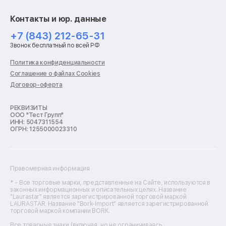
Ремонт экшн-камер
Ремонт смарт-часов
Контакты и юр. данные
Ремонт роботов-пылесосов
Ремонт холодильников
+7 (843) 212-65-31
Ремонт стиральных машин
Звонок бесплатный по всей РФ
Ремонт пылесосов
Ремонт варочных панелей
Политика конфиденциальности
Ремонт духовых шкафов
Соглашение о файлах Cookies
Ремонт кондиционеров
Договор-оферта
Ремонт кухонных комбайнов
Ремонт микроволновых печей
Ремонт морозильных камер
РЕКВИЗИТЫ
ООО "Тест Групп"
Ремонт отпаривателей
ИНН: 5047311554
Ремонт плоттеров
ОГРН: 1255000023310
Ремонт посудомоечных машин
Ремонт сканеров
Ремонт сушильных машин
Ремонт фенов
Правомерная информация
Ремонт цифровых биноклей
Ремонт тепловизоров
* - Все торговые марки, представленные на Сайте, используются в
законных информационных и описательных целях. Название
Ремонт массажных кресел
"Laurastar" является зарегистрированной торговой маркой
Ремонт водонагревателей
LAURASTAR. Название "Bork-Import" является зарегистрированной
торговой маркой компании BORK.
Ремонт вытяжек
Ремонт источников бесперебойного питания
Все товарные знаки (включая, но не ограничиваясь