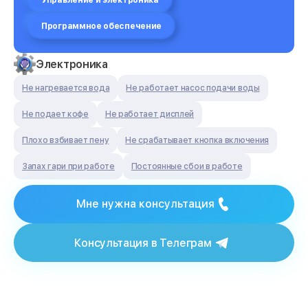
Управление и электроника
Программное обеспечение
Электроника
Не нагревается вода
Не работает насос подачи воды
Не подает кофе
Не работает дисплей
Плохо взбивает пену
Не срабатывает кнопка включения
Запах гари при работе
Постоянные сбои в работе
Мне нужна консультация
Консультация в Телеграм