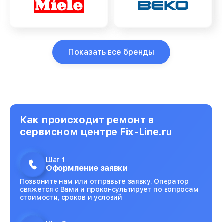
Показать все бренды
Как происходит ремонт в
сервисном центре Fix-Line.ru
Шаг 1
Оформление заявки
Позвоните нам или отправьте заявку. Оператор
свяжется с Вами и проконсультирует по вопросам
стоимости, сроков и условий