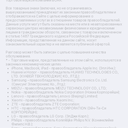
торговой маркой компании BORK.
Ремонт вытяжек
Ремонт источников бесперебойного питания
Все товарные знаки (включая, но не ограничиваясь
Ремонт пароварок
вышеуказанными) принадлежат их законным правообладателям и
отображаются на Сайте с целью информирования о
Ремонт микшерных пультов
предоставляемых услугах в отношении товаров правообладателей.
Ремонт dj-пультов
Данные услуги могут быть оказаны на месте или в неавторизованных
Ремонт кухонных плит
сервисных центрах независимыми физическими и юридическими
лицами в гражданском обороте, связанном с товаром и включенном
Ремонт стедикамов
в статью 1487 Гражданского кодекса Российской Федерации.
Ремонт оптических прицелов
Информация, представленная на данном сайте, носит
Ремонт электровелосипедов
ознакомительный характер и не является публичной офертой.
Ремонт видеокамер
Разговор может быть записан с целью повышения качества
Ремонт эхолотов
обслуживания.
Ремонт 3d-принтеров
* - Торговые марки, представленные на этом сайте, используются в
законных некоммерческих целях.
Ремонт прицелов ночного видения
iPhone, Macbook, iPad - правообладатель Apple Inc. (Эпл Инк.);
Ремонт винных шкафов
Huawei и Honor - правообладатель HUAWEI TECHNOLOGIES CO.,
LTD. (ХУАВЕЙ ТЕКНОЛОДЖИС КО., ЛТД.);
Ремонт выпрямителей
Samsung – правообладатель Samsung Electronics Co. Ltd.
Ремонт сушилок для рук
(Самсунг Электроникс Ко., Лтд.);
Ремонт дальномеров
MEIZU - правообладатель MEIZU TECHNOLOGY CO., LTD.;
Nokia - правообладатель Nokia Corporation (Нокиа Корпорейшн);
Ремонт снегоуборщиков
Lenovo - правообладатель Lenovo (Beijing) Limited;
Xiaomi - правообладатель Xiaomi Inc.;
ZTE - правообладатель ZTE Corporation;
HTC - правообладатель HTC CORPORATION (Эйч-Ти-Си
КОРПОРЕЙШН);
LG - правообладатель LG Corp. (ЭлДжи Корп.);
Philips - правообладатель Koninklijke Philips N.V. (Конинклийке
Филипс Н.В.);