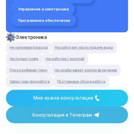
Управление и электроника
Программное обеспечение
Электроника
Не нагревается вода
Не работает насос подачи воды
Не подает кофе
Не работает дисплей
Плохо взбивает пену
Не срабатывает кнопка включения
Запах гари при работе
Постоянные сбои в работе
Мне нужна консультация
Консультация в Телеграм