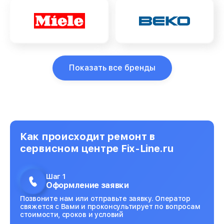
Показать все бренды
Как происходит ремонт в
сервисном центре Fix-Line.ru
Шаг 1
Оформление заявки
Позвоните нам или отправьте заявку. Оператор
свяжется с Вами и проконсультирует по вопросам
стоимости, сроков и условий