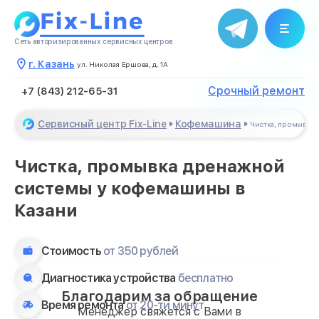
Сеть авторизированных сервисных центров
г. Казань
ул. Николая Ершова, д. 1А
Срочный ремонт
+7 (843) 212-65-31
Сервисный центр Fix-Line
Кофемашина
Чистка, промывка
Чистка, промывка дренажной
системы у кофемашины в
Казани
Стоимость
от 350 рублей
Диагностика устройства
бесплатно
Благодарим за обращение
Время ремонта
от 20-ти минут
Менеджер свяжется с Вами в