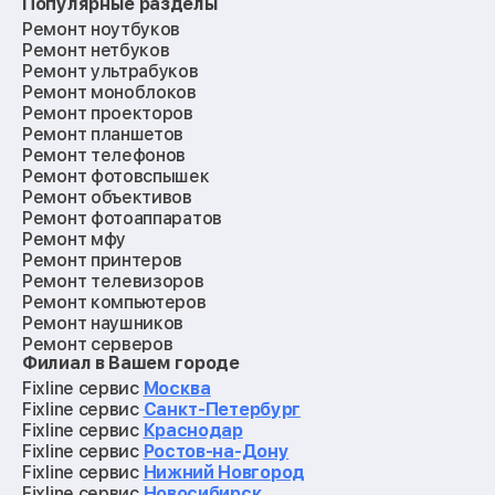
Популярные разделы
Ремонт ноутбуков
Ремонт нетбуков
Ремонт ультрабуков
Ремонт моноблоков
Ремонт проекторов
Ремонт планшетов
Ремонт телефонов
Ремонт фотовспышек
Ремонт объективов
Ремонт фотоаппаратов
Ремонт мфу
Ремонт принтеров
Ремонт телевизоров
Ремонт компьютеров
Ремонт наушников
Ремонт серверов
Филиал в Вашем городе
Ремонт мониторов
Ремонт квадрокоптеров
Fixline сервис
Москва
Ремонт электросамокатов
Fixline сервис
Санкт-Петербург
Ремонт материнских плат
Fixline сервис
Краснодар
Ремонт видеокарт
Fixline сервис
Ростов-на-Дону
Ремонт кофемашин
Fixline сервис
Нижний Новгород
Ремонт vr систем
Fixline сервис
Новосибирск