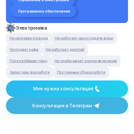
Управление и электроника
Программное обеспечение
Электроника
Не нагревается вода
Не работает насос подачи воды
Не подает кофе
Не работает дисплей
Плохо взбивает пену
Не срабатывает кнопка включения
Запах гари при работе
Постоянные сбои в работе
Мне нужна консультация
Консультация в Телеграм