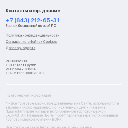
Ремонт экшн-камер
Ремонт смарт-часов
Контакты и юр. данные
Ремонт роботов-пылесосов
Ремонт холодильников
+7 (843) 212-65-31
Ремонт стиральных машин
Звонок бесплатный по всей РФ
Ремонт пылесосов
Ремонт варочных панелей
Политика конфиденциальности
Ремонт духовых шкафов
Соглашение о файлах Cookies
Ремонт кондиционеров
Договор-оферта
Ремонт кухонных комбайнов
Ремонт микроволновых печей
Ремонт морозильных камер
РЕКВИЗИТЫ
ООО "Тест Групп"
Ремонт отпаривателей
ИНН: 5047311554
Ремонт плоттеров
ОГРН: 1255000023310
Ремонт посудомоечных машин
Ремонт сканеров
Ремонт сушильных машин
Ремонт фенов
Правомерная информация
Ремонт цифровых биноклей
Ремонт тепловизоров
* - Все торговые марки, представленные на Сайте, используются в
законных информационных и описательных целях. Название
Ремонт массажных кресел
"Laurastar" является зарегистрированной торговой маркой
Ремонт водонагревателей
LAURASTAR. Название "Bork-Import" является зарегистрированной
торговой маркой компании BORK.
Ремонт вытяжек
Ремонт источников бесперебойного питания
Все товарные знаки (включая, но не ограничиваясь