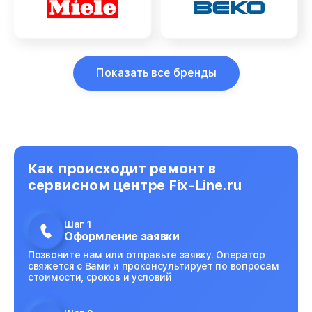
Показать все бренды
Как происходит ремонт в
сервисном центре Fix-Line.ru
Шаг 1
Оформление заявки
Позвоните нам или отправьте заявку. Оператор
свяжется с Вами и проконсультирует по вопросам
стоимости, сроков и условий