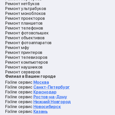
Ремонт нетбуков
Ремонт ультрабуков
Ремонт моноблоков
Ремонт проекторов
Ремонт планшетов
Ремонт телефонов
Ремонт фотовспышек
Ремонт объективов
Ремонт фотоаппаратов
Ремонт мфу
Ремонт принтеров
Ремонт телевизоров
Ремонт компьютеров
Ремонт наушников
Ремонт серверов
Филиал в Вашем городе
Ремонт мониторов
Ремонт квадрокоптеров
Fixline сервис
Москва
Ремонт электросамокатов
Fixline сервис
Санкт-Петербург
Ремонт материнских плат
Fixline сервис
Краснодар
Ремонт видеокарт
Fixline сервис
Ростов-на-Дону
Ремонт кофемашин
Fixline сервис
Нижний Новгород
Ремонт vr систем
Fixline сервис
Новосибирск
Ремонт игровых приставок
Fixline сервис
Казань