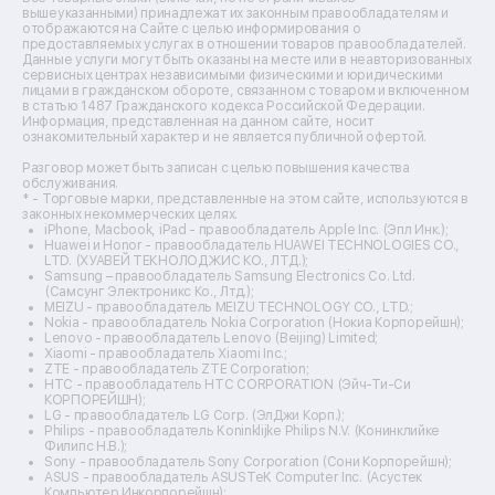
Ремонт пароварок
вышеуказанными) принадлежат их законным правообладателям и
отображаются на Сайте с целью информирования о
Ремонт микшерных пультов
предоставляемых услугах в отношении товаров правообладателей.
Ремонт dj-пультов
Данные услуги могут быть оказаны на месте или в неавторизованных
Ремонт кухонных плит
сервисных центрах независимыми физическими и юридическими
лицами в гражданском обороте, связанном с товаром и включенном
Ремонт стедикамов
в статью 1487 Гражданского кодекса Российской Федерации.
Ремонт оптических прицелов
Информация, представленная на данном сайте, носит
Ремонт электровелосипедов
ознакомительный характер и не является публичной офертой.
Ремонт видеокамер
Разговор может быть записан с целью повышения качества
Ремонт эхолотов
обслуживания.
Ремонт 3d-принтеров
* - Торговые марки, представленные на этом сайте, используются в
законных некоммерческих целях.
Ремонт прицелов ночного видения
iPhone, Macbook, iPad - правообладатель Apple Inc. (Эпл Инк.);
Ремонт винных шкафов
Huawei и Honor - правообладатель HUAWEI TECHNOLOGIES CO.,
LTD. (ХУАВЕЙ ТЕКНОЛОДЖИС КО., ЛТД.);
Ремонт выпрямителей
Samsung – правообладатель Samsung Electronics Co. Ltd.
Ремонт сушилок для рук
(Самсунг Электроникс Ко., Лтд.);
Ремонт дальномеров
MEIZU - правообладатель MEIZU TECHNOLOGY CO., LTD.;
Nokia - правообладатель Nokia Corporation (Нокиа Корпорейшн);
Ремонт снегоуборщиков
Lenovo - правообладатель Lenovo (Beijing) Limited;
Xiaomi - правообладатель Xiaomi Inc.;
ZTE - правообладатель ZTE Corporation;
HTC - правообладатель HTC CORPORATION (Эйч-Ти-Си
КОРПОРЕЙШН);
LG - правообладатель LG Corp. (ЭлДжи Корп.);
Philips - правообладатель Koninklijke Philips N.V. (Конинклийке
Филипс Н.В.);
Sony - правообладатель Sony Corporation (Сони Корпорейшн);
ASUS - правообладатель ASUSTeK Computer Inc. (Асустек
Компьютер Инкорпорейшн);