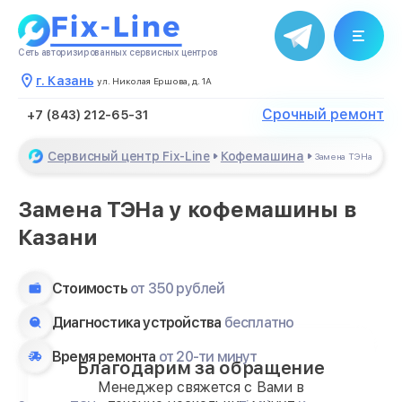
Сеть авторизированных сервисных центров
г. Казань
ул. Николая Ершова, д. 1А
Срочный ремонт
+7 (843) 212-65-31
Сервисный центр Fix-Line
Кофемашина
Замена ТЭНа
Замена ТЭНа у кофемашины в
Казани
Стоимость
от 350 рублей
Диагностика устройства
бесплатно
Время ремонта
от 20-ти минут
Благодарим за обращение
Менеджер свяжется с Вами в