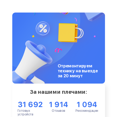
Отремонтируем
технику на выезде
за 20 минут
За нашими плечами:
31 692
1 914
1 094
Готовых
Отзывов
Рекомендации
устройств