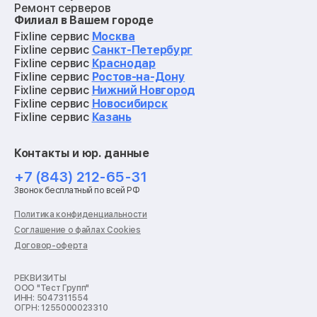
Ремонт серверов
Филиал в Вашем городе
Ремонт мониторов
Ремонт квадрокоптеров
Fixline сервис
Москва
Ремонт электросамокатов
Fixline сервис
Санкт-Петербург
Ремонт материнских плат
Fixline сервис
Краснодар
Ремонт видеокарт
Fixline сервис
Ростов-на-Дону
Ремонт кофемашин
Fixline сервис
Нижний Новгород
Ремонт vr систем
Fixline сервис
Новосибирск
Ремонт игровых приставок
Fixline сервис
Казань
Ремонт экшн-камер
Ремонт смарт-часов
Контакты и юр. данные
Ремонт роботов-пылесосов
Ремонт холодильников
+7 (843) 212-65-31
Ремонт стиральных машин
Звонок бесплатный по всей РФ
Ремонт пылесосов
Ремонт варочных панелей
Политика конфиденциальности
Ремонт духовых шкафов
Соглашение о файлах Cookies
Ремонт кондиционеров
Договор-оферта
Ремонт кухонных комбайнов
Ремонт микроволновых печей
Ремонт морозильных камер
РЕКВИЗИТЫ
ООО "Тест Групп"
Ремонт отпаривателей
ИНН: 5047311554
Ремонт плоттеров
ОГРН: 1255000023310