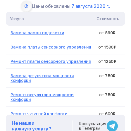
Цены обновлены
7 августа 2026 г..
Услуга
Стоимость
Замена лампы подсветки
от 590₽
Замена платы сенсорного управления
от 1590₽
Ремонт платы сенсорного управления
от 1250₽
Замена регулятора мощности
от 750₽
конфорки
Ремонт регулятора мощности
от 750₽
конфорки
Ремонт чугунной конфорки
от 600₽
Не нашли
Консультация
Ремонт электропроводки
от 750₽
нужную услугу?
в Телеграм