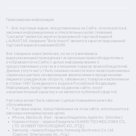
Ремонт посудомоечных машин
Ремонт сканеров
Ремонт сушильных машин
Ремонт фенов
Правомерная информация
Ремонт цифровых биноклей
Ремонт тепловизоров
* - Все торговые марки, представленные на Сайте, используются в
законных информационных и описательных целях. Название
Ремонт массажных кресел
"Laurastar" является зарегистрированной торговой маркой
Ремонт водонагревателей
LAURASTAR. Название "Bork-Import" является зарегистрированной
торговой маркой компании BORK.
Ремонт вытяжек
Ремонт источников бесперебойного питания
Все товарные знаки (включая, но не ограничиваясь
Ремонт пароварок
вышеуказанными) принадлежат их законным правообладателям и
отображаются на Сайте с целью информирования о
Ремонт микшерных пультов
предоставляемых услугах в отношении товаров правообладателей.
Ремонт dj-пультов
Данные услуги могут быть оказаны на месте или в неавторизованных
Ремонт кухонных плит
сервисных центрах независимыми физическими и юридическими
лицами в гражданском обороте, связанном с товаром и включенном
Ремонт стедикамов
в статью 1487 Гражданского кодекса Российской Федерации.
Ремонт оптических прицелов
Информация, представленная на данном сайте, носит
Ремонт электровелосипедов
ознакомительный характер и не является публичной офертой.
Ремонт видеокамер
Разговор может быть записан с целью повышения качества
Ремонт эхолотов
обслуживания.
Ремонт 3d-принтеров
* - Торговые марки, представленные на этом сайте, используются в
законных некоммерческих целях.
Ремонт прицелов ночного видения
iPhone, Macbook, iPad - правообладатель Apple Inc. (Эпл Инк.);
Ремонт винных шкафов
Huawei и Honor - правообладатель HUAWEI TECHNOLOGIES CO.,
LTD. (ХУАВЕЙ ТЕКНОЛОДЖИС КО., ЛТД.);
Ремонт выпрямителей
Samsung – правообладатель Samsung Electronics Co. Ltd.
Ремонт сушилок для рук
(Самсунг Электроникс Ко., Лтд.);