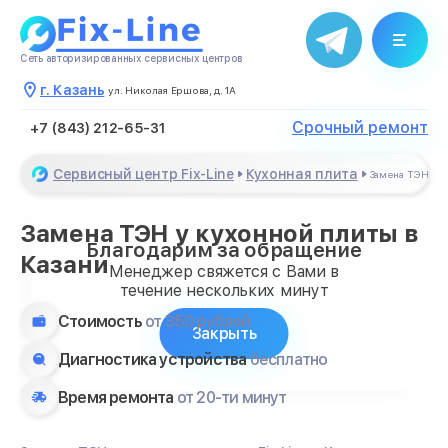
Сеть авторизированных сервисных центров
г. Казань
ул. Николая Ершова, д. 1А
Срочный ремонт
+7 (843) 212-65-31
Сервисный центр Fix-Line
Кухонная плита
Замена ТЭН
Замена ТЭН у кухонной плиты в
Благодарим за обращение
Казани
Менеджер свяжется с Вами в
течение нескольких минут
Стоимость
от 350 рублей
Закрыть
Диагностика устройства
бесплатно
Время ремонта
от 20-ти минут