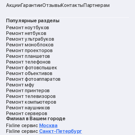
Акции
Гарантии
Отзывы
Контакты
Партнерам
Популярные разделы
Ремонт ноутбуков
Ремонт нетбуков
Ремонт ультрабуков
Ремонт моноблоков
Ремонт проекторов
Ремонт планшетов
Ремонт телефонов
Ремонт фотовспышек
Ремонт объективов
Ремонт фотоаппаратов
Ремонт мфу
Ремонт принтеров
Ремонт телевизоров
Ремонт компьютеров
Ремонт наушников
Ремонт серверов
Филиал в Вашем городе
Ремонт мониторов
Ремонт квадрокоптеров
Fixline сервис
Москва
Ремонт электросамокатов
Fixline сервис
Санкт-Петербург