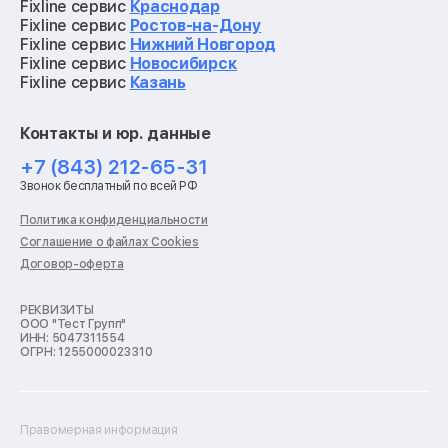
Ремонт материнских плат
Fixline сервис
Краснодар
Ремонт видеокарт
Fixline сервис
Ростов-на-Дону
Ремонт кофемашин
Fixline сервис
Нижний Новгород
Ремонт vr систем
Fixline сервис
Новосибирск
Ремонт игровых приставок
Fixline сервис
Казань
Ремонт экшн-камер
Ремонт смарт-часов
Контакты и юр. данные
Ремонт роботов-пылесосов
Ремонт холодильников
+7 (843) 212-65-31
Ремонт стиральных машин
Звонок бесплатный по всей РФ
Ремонт пылесосов
Ремонт варочных панелей
Политика конфиденциальности
Ремонт духовых шкафов
Соглашение о файлах Cookies
Ремонт кондиционеров
Договор-оферта
Ремонт кухонных комбайнов
Ремонт микроволновых печей
Ремонт морозильных камер
РЕКВИЗИТЫ
ООО "Тест Групп"
Ремонт отпаривателей
ИНН: 5047311554
Ремонт плоттеров
ОГРН: 1255000023310
Ремонт посудомоечных машин
Ремонт сканеров
Ремонт сушильных машин
Ремонт фенов
Правомерная информация
Ремонт цифровых биноклей