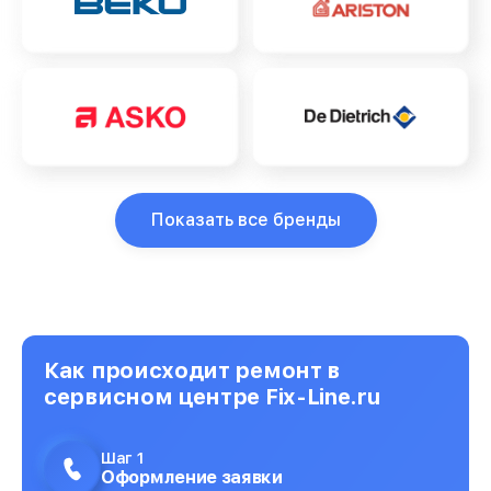
Показать все бренды
Как происходит ремонт в
сервисном центре Fix-Line.ru
Шаг 1
Оформление заявки