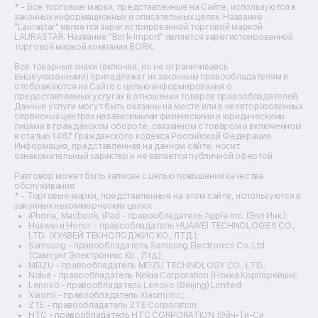
Ремонт тепловизоров
* - Все торговые марки, представленные на Сайте, используются в
законных информационных и описательных целях. Название
Ремонт массажных кресел
"Laurastar" является зарегистрированной торговой маркой
Ремонт водонагревателей
LAURASTAR. Название "Bork-Import" является зарегистрированной
торговой маркой компании BORK.
Ремонт вытяжек
Ремонт источников бесперебойного питания
Все товарные знаки (включая, но не ограничиваясь
Ремонт пароварок
вышеуказанными) принадлежат их законным правообладателям и
отображаются на Сайте с целью информирования о
Ремонт микшерных пультов
предоставляемых услугах в отношении товаров правообладателей.
Ремонт dj-пультов
Данные услуги могут быть оказаны на месте или в неавторизованных
Ремонт кухонных плит
сервисных центрах независимыми физическими и юридическими
лицами в гражданском обороте, связанном с товаром и включенном
Ремонт стедикамов
в статью 1487 Гражданского кодекса Российской Федерации.
Ремонт оптических прицелов
Информация, представленная на данном сайте, носит
Ремонт электровелосипедов
ознакомительный характер и не является публичной офертой.
Ремонт видеокамер
Разговор может быть записан с целью повышения качества
Ремонт эхолотов
обслуживания.
Ремонт 3d-принтеров
* - Торговые марки, представленные на этом сайте, используются в
законных некоммерческих целях.
Ремонт прицелов ночного видения
iPhone, Macbook, iPad - правообладатель Apple Inc. (Эпл Инк.);
Ремонт винных шкафов
Huawei и Honor - правообладатель HUAWEI TECHNOLOGIES CO.,
LTD. (ХУАВЕЙ ТЕКНОЛОДЖИС КО., ЛТД.);
Ремонт выпрямителей
Samsung – правообладатель Samsung Electronics Co. Ltd.
Ремонт сушилок для рук
(Самсунг Электроникс Ко., Лтд.);
Ремонт дальномеров
MEIZU - правообладатель MEIZU TECHNOLOGY CO., LTD.;
Nokia - правообладатель Nokia Corporation (Нокиа Корпорейшн);
Ремонт снегоуборщиков
Lenovo - правообладатель Lenovo (Beijing) Limited;
Xiaomi - правообладатель Xiaomi Inc.;
ZTE - правообладатель ZTE Corporation;
HTC - правообладатель HTC CORPORATION (Эйч-Ти-Си