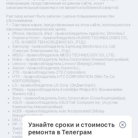
Ремонт оптических прицелов
Информация, представленная на данном сайте, носит
Ремонт электровелосипедов
ознакомительный характер и не является публичной офертой.
Ремонт видеокамер
Разговор может быть записан с целью повышения качества
Ремонт эхолотов
обслуживания.
Ремонт 3d-принтеров
* - Торговые марки, представленные на этом сайте, используются в
законных некоммерческих целях.
Ремонт прицелов ночного видения
iPhone, Macbook, iPad - правообладатель Apple Inc. (Эпл Инк.);
Ремонт винных шкафов
Huawei и Honor - правообладатель HUAWEI TECHNOLOGIES CO.,
LTD. (ХУАВЕЙ ТЕКНОЛОДЖИС КО., ЛТД.);
Ремонт выпрямителей
Samsung – правообладатель Samsung Electronics Co. Ltd.
Ремонт сушилок для рук
(Самсунг Электроникс Ко., Лтд.);
Ремонт дальномеров
MEIZU - правообладатель MEIZU TECHNOLOGY CO., LTD.;
Nokia - правообладатель Nokia Corporation (Нокиа Корпорейшн);
Ремонт снегоуборщиков
Lenovo - правообладатель Lenovo (Beijing) Limited;
Xiaomi - правообладатель Xiaomi Inc.;
ZTE - правообладатель ZTE Corporation;
HTC - правообладатель HTC CORPORATION (Эйч-Ти-Си
КОРПОРЕЙШН);
LG - правообладатель LG Corp. (ЭлДжи Корп.);
Philips - правообладатель Koninklijke Philips N.V. (Конинклийке
Филипс Н.В.);
Sony - правообладатель Sony Corporation (Сони Корпорейшн);
ASUS - правообладатель ASUSTeK Computer Inc. (Асустек
Компьютер Инкорпорейшн);
ACER - правообладатель Acer Incorporated (Эйсер
Инкорпорейтед);
DELL - правообладатель Dell Inc.(Делл Инк.);
Узнайте сроки и стоимость
HP - правообладатель HP Hewlett-Packard Group LLC (ЭйчПи
Хьюлетт Паккард Груп ЛЛК);
ремонта в Телеграм
Toshiba - правообладатель KABUSHIKI KAISHA TOSHIBA, also
trading as Toshiba Corporation (КАБУШИКИ КАЙША ТОШИБА