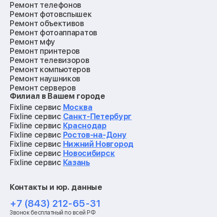
Ремонт телефонов
Ремонт фотовспышек
Ремонт объективов
Ремонт фотоаппаратов
Ремонт мфу
Ремонт принтеров
Ремонт телевизоров
Ремонт компьютеров
Ремонт наушников
Ремонт серверов
Филиал в Вашем городе
Ремонт мониторов
Ремонт квадрокоптеров
Fixline сервис
Москва
Ремонт электросамокатов
Fixline сервис
Санкт-Петербург
Ремонт материнских плат
Fixline сервис
Краснодар
Ремонт видеокарт
Fixline сервис
Ростов-на-Дону
Ремонт кофемашин
Fixline сервис
Нижний Новгород
Ремонт vr систем
Fixline сервис
Новосибирск
Ремонт игровых приставок
Fixline сервис
Казань
Ремонт экшн-камер
Ремонт смарт-часов
Контакты и юр. данные
Ремонт роботов-пылесосов
Ремонт холодильников
+7 (843) 212-65-31
Ремонт стиральных машин
Звонок бесплатный по всей РФ
Ремонт пылесосов