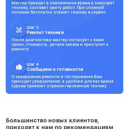
Мастер приедет в назначенное время и осмотрит
технику, составит смету работ. При сложной
поломке бесплатно отвезет технику в сервис
Шаг 3
Ремонт техники
После диагностики мастер согласует с вами
сроки, стоимость, детали заказа и приступит к
ремонту
Шаг 4
Сообщаем о готовности
О завершении ремонта и тестирования Вам
приходит уведомление, в удобное для вас время
курьер привезет отремонтированную технику
Большинство новых клиентов,
приходят к нам по рекомендациям