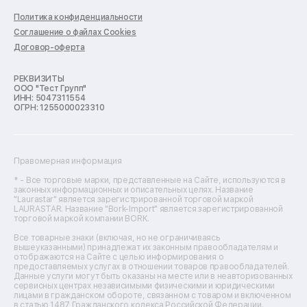
Ремонт варочных панелей
Политика конфиденциальности
Ремонт духовых шкафов
Соглашение о файлах Cookies
Ремонт кондиционеров
Договор-оферта
Ремонт кухонных комбайнов
Ремонт микроволновых печей
Ремонт морозильных камер
РЕКВИЗИТЫ
ООО "Тест Групп"
Ремонт отпаривателей
ИНН: 5047311554
Ремонт плоттеров
ОГРН: 1255000023310
Ремонт посудомоечных машин
Ремонт сканеров
Ремонт сушильных машин
Ремонт фенов
Правомерная информация
Ремонт цифровых биноклей
Ремонт тепловизоров
* - Все торговые марки, представленные на Сайте, используются в
законных информационных и описательных целях. Название
Ремонт массажных кресел
"Laurastar" является зарегистрированной торговой маркой
Ремонт водонагревателей
LAURASTAR. Название "Bork-Import" является зарегистрированной
торговой маркой компании BORK.
Ремонт вытяжек
Ремонт источников бесперебойного питания
Все товарные знаки (включая, но не ограничиваясь
Ремонт пароварок
вышеуказанными) принадлежат их законным правообладателям и
отображаются на Сайте с целью информирования о
Ремонт микшерных пультов
предоставляемых услугах в отношении товаров правообладателей.
Ремонт dj-пультов
Данные услуги могут быть оказаны на месте или в неавторизованных
Ремонт кухонных плит
сервисных центрах независимыми физическими и юридическими
лицами в гражданском обороте, связанном с товаром и включенном
Ремонт стедикамов
в статью 1487 Гражданского кодекса Российской Федерации.