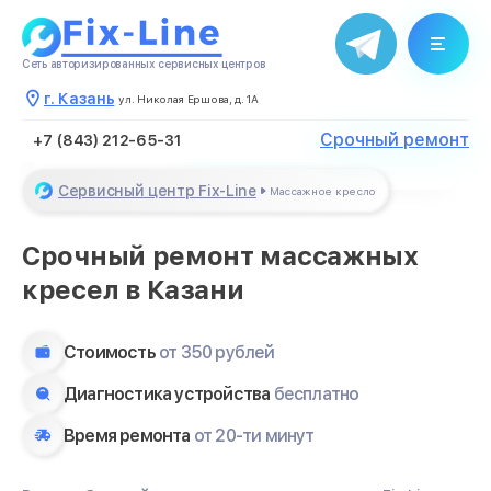
Благодарим за обращение
Менеджер свяжется с Вами в
Сеть авторизированных сервисных центров
течение нескольких минут
г. Казань
ул. Николая Ершова, д. 1А
Закрыть
Срочный ремонт
+7 (843) 212-65-31
Сервисный центр Fix-Line
Массажное кресло
Срочный ремонт массажных
кресел в Казани
Стоимость
от 350 рублей
Диагностика устройства
бесплатно
Время ремонта
от 20-ти минут