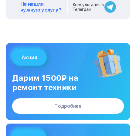
стола
Не нашли
Консультация в
нужную услугу?
Телеграм
Замена блока питания
от 2400₽
Замена шагового двигателя
от 500₽
Замена вентилятора охлаждения
от 1000₽
Акция
Замена платы лазерного модуля
от 1400₽
Замена материнской платы
от 1300₽
Дарим 1500₽ на
ремонт техники
Сборка / разборка принтера
от 5000₽
Подробнее