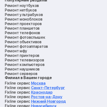
Популярные разделы
Ремонт ноутбуков
Ремонт нетбуков
Ремонт ультрабуков
Ремонт моноблоков
Ремонт проекторов
Ремонт планшетов
Ремонт телефонов
Ремонт фотовспышек
Ремонт объективов
Ремонт фотоаппаратов
Ремонт мфу
Ремонт принтеров
Ремонт телевизоров
Ремонт компьютеров
Ремонт наушников
Ремонт серверов
Филиал в Вашем городе
Ремонт мониторов
Ремонт квадрокоптеров
Fixline сервис
Москва
Ремонт электросамокатов
Fixline сервис
Санкт-Петербург
Ремонт материнских плат
Fixline сервис
Краснодар
Ремонт видеокарт
Fixline сервис
Ростов-на-Дону
Ремонт кофемашин
Fixline сервис
Нижний Новгород
Ремонт vr систем
Fixline сервис
Новосибирск