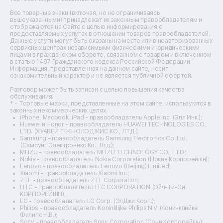
Ремонт вытяжек
Ремонт источников бесперебойного питания
Все товарные знаки (включая, но не ограничиваясь
Ремонт пароварок
вышеуказанными) принадлежат их законным правообладателям и
отображаются на Сайте с целью информирования о
Ремонт микшерных пультов
предоставляемых услугах в отношении товаров правообладателей.
Ремонт dj-пультов
Данные услуги могут быть оказаны на месте или в неавторизованных
Ремонт кухонных плит
сервисных центрах независимыми физическими и юридическими
лицами в гражданском обороте, связанном с товаром и включенном
Ремонт стедикамов
в статью 1487 Гражданского кодекса Российской Федерации.
Ремонт оптических прицелов
Информация, представленная на данном сайте, носит
Ремонт электровелосипедов
ознакомительный характер и не является публичной офертой.
Ремонт видеокамер
Разговор может быть записан с целью повышения качества
Ремонт эхолотов
обслуживания.
Ремонт 3d-принтеров
* - Торговые марки, представленные на этом сайте, используются в
законных некоммерческих целях.
Ремонт прицелов ночного видения
iPhone, Macbook, iPad - правообладатель Apple Inc. (Эпл Инк.);
Ремонт винных шкафов
Huawei и Honor - правообладатель HUAWEI TECHNOLOGIES CO.,
LTD. (ХУАВЕЙ ТЕКНОЛОДЖИС КО., ЛТД.);
Ремонт выпрямителей
Samsung – правообладатель Samsung Electronics Co. Ltd.
Ремонт сушилок для рук
(Самсунг Электроникс Ко., Лтд.);
Ремонт дальномеров
MEIZU - правообладатель MEIZU TECHNOLOGY CO., LTD.;
Nokia - правообладатель Nokia Corporation (Нокиа Корпорейшн);
Ремонт снегоуборщиков
Lenovo - правообладатель Lenovo (Beijing) Limited;
Xiaomi - правообладатель Xiaomi Inc.;
ZTE - правообладатель ZTE Corporation;
HTC - правообладатель HTC CORPORATION (Эйч-Ти-Си
КОРПОРЕЙШН);
LG - правообладатель LG Corp. (ЭлДжи Корп.);
Philips - правообладатель Koninklijke Philips N.V. (Конинклийке
Филипс Н.В.);
Sony - правообладатель Sony Corporation (Сони Корпорейшн);