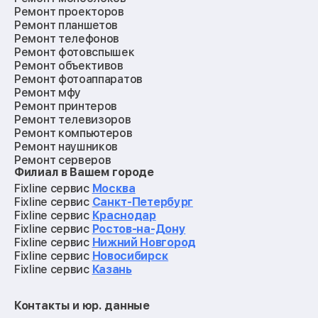
Ремонт проекторов
Ремонт планшетов
Ремонт телефонов
Ремонт фотовспышек
Ремонт объективов
Ремонт фотоаппаратов
Ремонт мфу
Ремонт принтеров
Ремонт телевизоров
Ремонт компьютеров
Ремонт наушников
Ремонт серверов
Филиал в Вашем городе
Ремонт мониторов
Ремонт квадрокоптеров
Fixline сервис
Москва
Ремонт электросамокатов
Fixline сервис
Санкт-Петербург
Ремонт материнских плат
Fixline сервис
Краснодар
Ремонт видеокарт
Fixline сервис
Ростов-на-Дону
Ремонт кофемашин
Fixline сервис
Нижний Новгород
Ремонт vr систем
Fixline сервис
Новосибирск
Ремонт игровых приставок
Fixline сервис
Казань
Ремонт экшн-камер
Ремонт смарт-часов
Контакты и юр. данные
Ремонт роботов-пылесосов