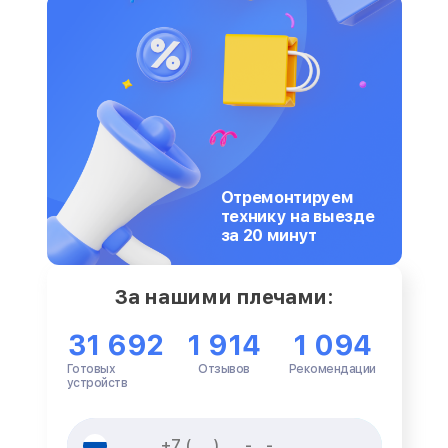
Отремонтируем
технику на выезде
за 20 минут
За нашими плечами:
31 692
1 914
1 094
Готовых
Отзывов
Рекомендации
устройств