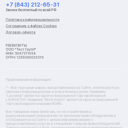
Ремонт холодильников
+7 (843) 212-65-31
Ремонт стиральных машин
Звонок бесплатный по всей РФ
Ремонт пылесосов
Ремонт варочных панелей
Политика конфиденциальности
Ремонт духовых шкафов
Соглашение о файлах Cookies
Ремонт кондиционеров
Договор-оферта
Ремонт кухонных комбайнов
Ремонт микроволновых печей
Ремонт морозильных камер
РЕКВИЗИТЫ
ООО "Тест Групп"
Ремонт отпаривателей
ИНН: 5047311554
Ремонт плоттеров
ОГРН: 1255000023310
Ремонт посудомоечных машин
Ремонт сканеров
Ремонт сушильных машин
Ремонт фенов
Правомерная информация
Ремонт цифровых биноклей
Ремонт тепловизоров
* - Все торговые марки, представленные на Сайте, используются в
законных информационных и описательных целях. Название
Ремонт массажных кресел
"Laurastar" является зарегистрированной торговой маркой
Ремонт водонагревателей
LAURASTAR. Название "Bork-Import" является зарегистрированной
торговой маркой компании BORK.
Ремонт вытяжек
Ремонт источников бесперебойного питания
Все товарные знаки (включая, но не ограничиваясь
Ремонт пароварок
вышеуказанными) принадлежат их законным правообладателям и
отображаются на Сайте с целью информирования о
Ремонт микшерных пультов
предоставляемых услугах в отношении товаров правообладателей.
Ремонт dj-пультов
Данные услуги могут быть оказаны на месте или в неавторизованных