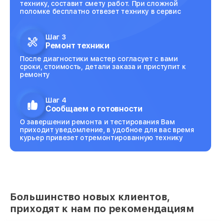
технику, составит смету работ. При сложной
поломке бесплатно отвезет технику в сервис
Шаг 3
Ремонт техники
После диагностики мастер согласует с вами
сроки, стоимость, детали заказа и приступит к
ремонту
Шаг 4
Сообщаем о готовности
О завершении ремонта и тестирования Вам
приходит уведомление, в удобное для вас время
курьер привезет отремонтированную технику
Большинство новых клиентов,
приходят к нам по рекомендациям