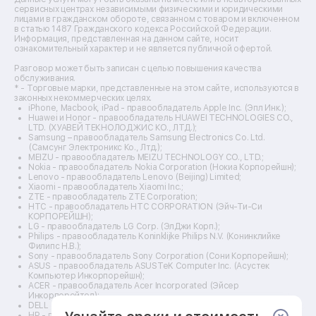
Ремонт кухонных плит
сервисных центрах независимыми физическими и юридическими
лицами в гражданском обороте, связанном с товаром и включенном
Ремонт стедикамов
в статью 1487 Гражданского кодекса Российской Федерации.
Ремонт оптических прицелов
Информация, представленная на данном сайте, носит
Ремонт электровелосипедов
ознакомительный характер и не является публичной офертой.
Ремонт видеокамер
Разговор может быть записан с целью повышения качества
Ремонт эхолотов
обслуживания.
Ремонт 3d-принтеров
* - Торговые марки, представленные на этом сайте, используются в
законных некоммерческих целях.
Ремонт прицелов ночного видения
iPhone, Macbook, iPad - правообладатель Apple Inc. (Эпл Инк.);
Ремонт винных шкафов
Huawei и Honor - правообладатель HUAWEI TECHNOLOGIES CO.,
LTD. (ХУАВЕЙ ТЕКНОЛОДЖИС КО., ЛТД.);
Ремонт выпрямителей
Samsung – правообладатель Samsung Electronics Co. Ltd.
Ремонт сушилок для рук
(Самсунг Электроникс Ко., Лтд.);
Ремонт дальномеров
MEIZU - правообладатель MEIZU TECHNOLOGY CO., LTD.;
Nokia - правообладатель Nokia Corporation (Нокиа Корпорейшн);
Ремонт снегоуборщиков
Lenovo - правообладатель Lenovo (Beijing) Limited;
Xiaomi - правообладатель Xiaomi Inc.;
ZTE - правообладатель ZTE Corporation;
HTC - правообладатель HTC CORPORATION (Эйч-Ти-Си
КОРПОРЕЙШН);
LG - правообладатель LG Corp. (ЭлДжи Корп.);
Philips - правообладатель Koninklijke Philips N.V. (Конинклийке
Филипс Н.В.);
Sony - правообладатель Sony Corporation (Сони Корпорейшн);
ASUS - правообладатель ASUSTeK Computer Inc. (Асустек
Компьютер Инкорпорейшн);
ACER - правообладатель Acer Incorporated (Эйсер
Инкорпорейтед);
DELL - правообладатель Dell Inc.(Делл Инк.);
HP - правообладатель HP Hewlett-Packard Group LLC (ЭйчПи