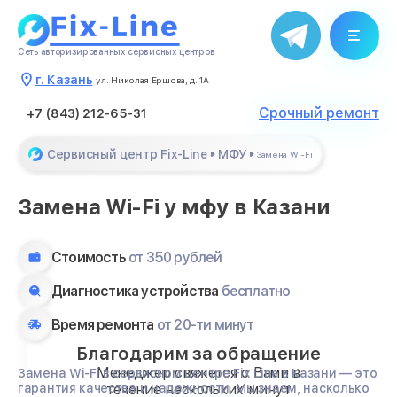
Сеть авторизированных сервисных центров
г. Казань
ул. Николая Ершова, д. 1А
Срочный ремонт
+7 (843) 212-65-31
Сервисный центр Fix-Line
МФУ
Замена Wi-Fi
Замена Wi-Fi у мфу в Казани
Стоимость
от 350 рублей
Диагностика устройства
бесплатно
Время ремонта
от 20-ти минут
Благодарим за обращение
Менеджер свяжется с Вами в
Замена Wi-Fi в сервисном центре Fix Line в Казани — это
течение нескольких минут
гарантия качества и надежности. Мы знаем, насколько