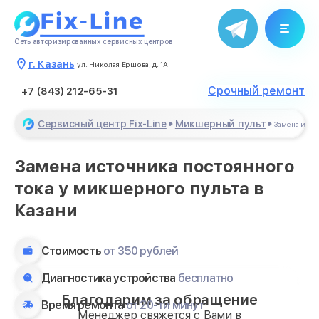
Сеть авторизированных сервисных центров
г. Казань
ул. Николая Ершова, д. 1А
Срочный ремонт
+7 (843) 212-65-31
Сервисный центр Fix-Line
Микшерный пульт
Замена исто
Замена источника постоянного
тока у микшерного пульта в
Казани
Стоимость
от 350 рублей
Диагностика устройства
бесплатно
Благодарим за обращение
Время ремонта
от 20-ти минут
Менеджер свяжется с Вами в