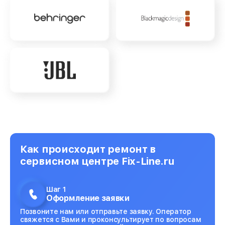
Как происходит ремонт в
сервисном центре Fix-Line.ru
Шаг 1
Оформление заявки
Позвоните нам или отправьте заявку. Оператор
свяжется с Вами и проконсультирует по вопросам