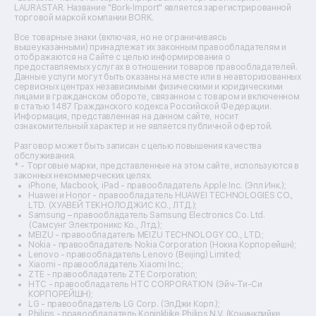
Ремонт водонагревателей
LAURASTAR. Название "Bork-Import" является зарегистрированной
торговой маркой компании BORK.
Ремонт вытяжек
Ремонт источников бесперебойного питания
Все товарные знаки (включая, но не ограничиваясь
Ремонт пароварок
вышеуказанными) принадлежат их законным правообладателям и
отображаются на Сайте с целью информирования о
Ремонт микшерных пультов
предоставляемых услугах в отношении товаров правообладателей.
Ремонт dj-пультов
Данные услуги могут быть оказаны на месте или в неавторизованных
Ремонт кухонных плит
сервисных центрах независимыми физическими и юридическими
лицами в гражданском обороте, связанном с товаром и включенном
Ремонт стедикамов
в статью 1487 Гражданского кодекса Российской Федерации.
Ремонт оптических прицелов
Информация, представленная на данном сайте, носит
Ремонт электровелосипедов
ознакомительный характер и не является публичной офертой.
Ремонт видеокамер
Разговор может быть записан с целью повышения качества
Ремонт эхолотов
обслуживания.
Ремонт 3d-принтеров
* - Торговые марки, представленные на этом сайте, используются в
законных некоммерческих целях.
Ремонт прицелов ночного видения
iPhone, Macbook, iPad - правообладатель Apple Inc. (Эпл Инк.);
Ремонт винных шкафов
Huawei и Honor - правообладатель HUAWEI TECHNOLOGIES CO.,
LTD. (ХУАВЕЙ ТЕКНОЛОДЖИС КО., ЛТД.);
Ремонт выпрямителей
Samsung – правообладатель Samsung Electronics Co. Ltd.
Ремонт сушилок для рук
(Самсунг Электроникс Ко., Лтд.);
Ремонт дальномеров
MEIZU - правообладатель MEIZU TECHNOLOGY CO., LTD.;
Nokia - правообладатель Nokia Corporation (Нокиа Корпорейшн);
Ремонт снегоуборщиков
Lenovo - правообладатель Lenovo (Beijing) Limited;
Xiaomi - правообладатель Xiaomi Inc.;
ZTE - правообладатель ZTE Corporation;
HTC - правообладатель HTC CORPORATION (Эйч-Ти-Си
КОРПОРЕЙШН);
LG - правообладатель LG Corp. (ЭлДжи Корп.);
Philips - правообладатель Koninklijke Philips N.V. (Конинклийке