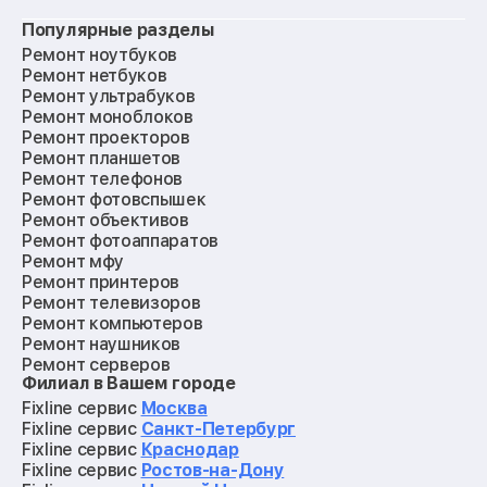
Популярные разделы
Ремонт ноутбуков
Ремонт нетбуков
Ремонт ультрабуков
Ремонт моноблоков
Ремонт проекторов
Ремонт планшетов
Ремонт телефонов
Ремонт фотовспышек
Ремонт объективов
Ремонт фотоаппаратов
Ремонт мфу
Ремонт принтеров
Ремонт телевизоров
Ремонт компьютеров
Ремонт наушников
Ремонт серверов
Филиал в Вашем городе
Ремонт мониторов
Ремонт квадрокоптеров
Fixline сервис
Москва
Ремонт электросамокатов
Fixline сервис
Санкт-Петербург
Ремонт материнских плат
Fixline сервис
Краснодар
Ремонт видеокарт
Fixline сервис
Ростов-на-Дону