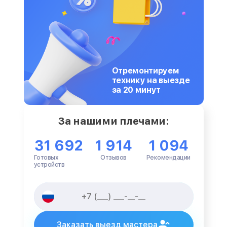
Отремонтируем
технику на выезде
за 20 минут
За нашими плечами:
31 692
1 914
1 094
Готовых
Отзывов
Рекомендации
устройств
Заказать выезд мастера