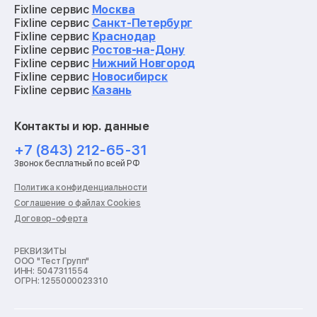
Ремонт квадрокоптеров
Fixline сервис
Москва
Ремонт электросамокатов
Fixline сервис
Санкт-Петербург
Ремонт материнских плат
Fixline сервис
Краснодар
Ремонт видеокарт
Fixline сервис
Ростов-на-Дону
Ремонт кофемашин
Fixline сервис
Нижний Новгород
Ремонт vr систем
Fixline сервис
Новосибирск
Ремонт игровых приставок
Fixline сервис
Казань
Ремонт экшн-камер
Ремонт смарт-часов
Контакты и юр. данные
Ремонт роботов-пылесосов
Ремонт холодильников
+7 (843) 212-65-31
Ремонт стиральных машин
Звонок бесплатный по всей РФ
Ремонт пылесосов
Ремонт варочных панелей
Политика конфиденциальности
Ремонт духовых шкафов
Соглашение о файлах Cookies
Ремонт кондиционеров
Договор-оферта
Ремонт кухонных комбайнов
Ремонт микроволновых печей
Ремонт морозильных камер
РЕКВИЗИТЫ
ООО "Тест Групп"
Ремонт отпаривателей
ИНН: 5047311554
Ремонт плоттеров
ОГРН: 1255000023310
Ремонт посудомоечных машин
Ремонт сканеров