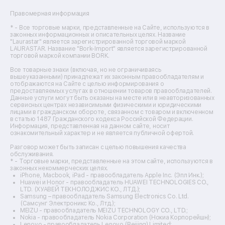
Ремонт сушильных машин
Ремонт фенов
Правомерная информация
Ремонт цифровых биноклей
Ремонт тепловизоров
* - Все торговые марки, представленные на Сайте, используются в
законных информационных и описательных целях. Название
Ремонт массажных кресел
"Laurastar" является зарегистрированной торговой маркой
Ремонт водонагревателей
LAURASTAR. Название "Bork-Import" является зарегистрированной
торговой маркой компании BORK.
Ремонт вытяжек
Ремонт источников бесперебойного питания
Все товарные знаки (включая, но не ограничиваясь
Ремонт пароварок
вышеуказанными) принадлежат их законным правообладателям и
отображаются на Сайте с целью информирования о
Ремонт микшерных пультов
предоставляемых услугах в отношении товаров правообладателей.
Ремонт dj-пультов
Данные услуги могут быть оказаны на месте или в неавторизованных
Ремонт кухонных плит
сервисных центрах независимыми физическими и юридическими
лицами в гражданском обороте, связанном с товаром и включенном
Ремонт стедикамов
в статью 1487 Гражданского кодекса Российской Федерации.
Ремонт оптических прицелов
Информация, представленная на данном сайте, носит
Ремонт электровелосипедов
ознакомительный характер и не является публичной офертой.
Ремонт видеокамер
Разговор может быть записан с целью повышения качества
Ремонт эхолотов
обслуживания.
Ремонт 3d-принтеров
* - Торговые марки, представленные на этом сайте, используются в
законных некоммерческих целях.
Ремонт прицелов ночного видения
iPhone, Macbook, iPad - правообладатель Apple Inc. (Эпл Инк.);
Ремонт винных шкафов
Huawei и Honor - правообладатель HUAWEI TECHNOLOGIES CO.,
LTD. (ХУАВЕЙ ТЕКНОЛОДЖИС КО., ЛТД.);
Ремонт выпрямителей
Samsung – правообладатель Samsung Electronics Co. Ltd.
Ремонт сушилок для рук
(Самсунг Электроникс Ко., Лтд.);
Ремонт дальномеров
MEIZU - правообладатель MEIZU TECHNOLOGY CO., LTD.;
Nokia - правообладатель Nokia Corporation (Нокиа Корпорейшн);
Ремонт снегоуборщиков
Lenovo - правообладатель Lenovo (Beijing) Limited;