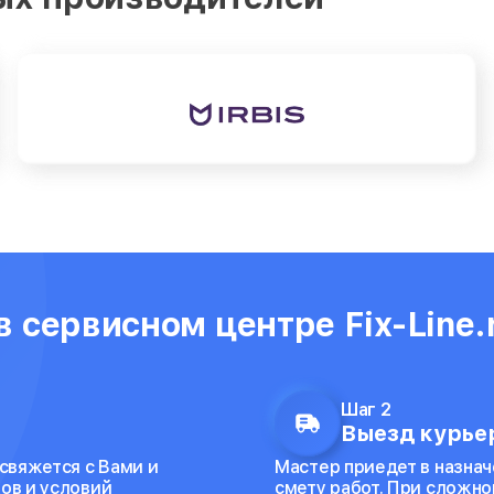
 сервисном центре Fix-Line.
Шаг 2
Выезд курьер
 свяжется с Вами и
Мастер приедет в назнач
ов и условий
смету работ. При сложно