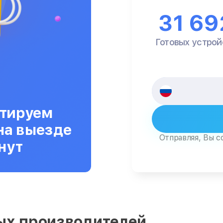
31 69
Готовых устрой
тируем
на выезде
Отправляя, Вы с
нут
ых производителей