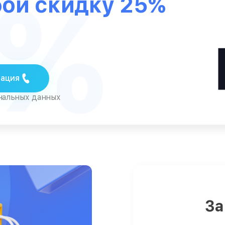
5%
бой скидку 25%
тация
ональных данных
За