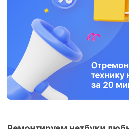
Серверы
Сканеры
Смарт-часы
Снегоуборщики
Стедикамы
Отремон
Стиральные машины
технику 
Сушилки для рук
за 20 ми
Сушильные машины
Телевизоры
Телефоны
Тепловизоры
Ремонтируем нетбуки люб