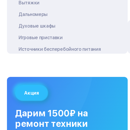
Вытяжки
Дальномеры
Духовые шкафы
Игровые приставки
Источники бесперебойного питания
Квадрокоптеры
Кондиционеры
Кофемашины
Акция
Кухонные плиты
Кухонные комбайны
Дарим 1500₽ на
МФУ
ремонт техники