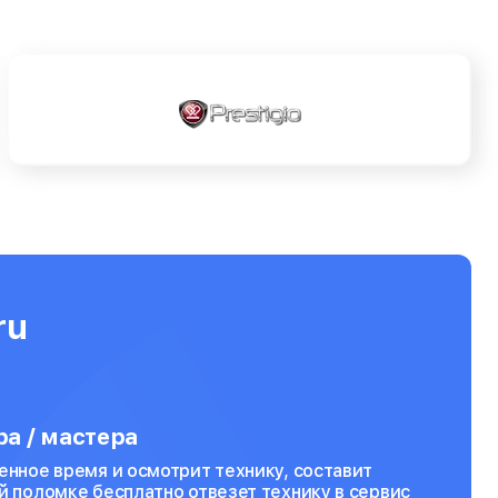
ru
а / мастера
енное время и осмотрит технику, составит
й поломке бесплатно отвезет технику в сервис