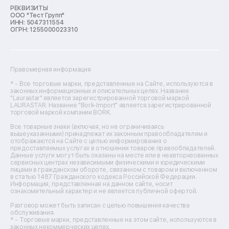
Ремонт морозильных камер
РЕКВИЗИТЫ
ООО "Тест Групп"
Ремонт отпаривателей
ИНН: 5047311554
Ремонт плоттеров
ОГРН: 1255000023310
Ремонт посудомоечных машин
Ремонт сканеров
Ремонт сушильных машин
Ремонт фенов
Правомерная информация
Ремонт цифровых биноклей
Ремонт тепловизоров
* - Все торговые марки, представленные на Сайте, используются в
законных информационных и описательных целях. Название
Ремонт массажных кресел
"Laurastar" является зарегистрированной торговой маркой
Ремонт водонагревателей
LAURASTAR. Название "Bork-Import" является зарегистрированной
торговой маркой компании BORK.
Ремонт вытяжек
Ремонт источников бесперебойного питания
Все товарные знаки (включая, но не ограничиваясь
Ремонт пароварок
вышеуказанными) принадлежат их законным правообладателям и
отображаются на Сайте с целью информирования о
Ремонт микшерных пультов
предоставляемых услугах в отношении товаров правообладателей.
Ремонт dj-пультов
Данные услуги могут быть оказаны на месте или в неавторизованных
Ремонт кухонных плит
сервисных центрах независимыми физическими и юридическими
лицами в гражданском обороте, связанном с товаром и включенном
Ремонт стедикамов
в статью 1487 Гражданского кодекса Российской Федерации.
Ремонт оптических прицелов
Информация, представленная на данном сайте, носит
Ремонт электровелосипедов
ознакомительный характер и не является публичной офертой.
Ремонт видеокамер
Разговор может быть записан с целью повышения качества
Ремонт эхолотов
обслуживания.
Ремонт 3d-принтеров
* - Торговые марки, представленные на этом сайте, используются в
законных некоммерческих целях.