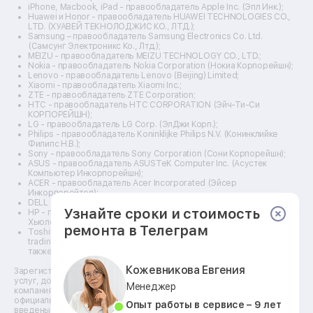
Ремонт прицелов ночного видения
iPhone, Macbook, iPad - правообладатель Apple Inc. (Эпл Инк.);
Ремонт винных шкафов
Huawei и Honor - правообладатель HUAWEI TECHNOLOGIES CO.,
LTD. (ХУАВЕЙ ТЕКНОЛОДЖИС КО., ЛТД.);
Ремонт выпрямителей
Samsung – правообладатель Samsung Electronics Co. Ltd.
Ремонт сушилок для рук
(Самсунг Электроникс Ко., Лтд.);
Ремонт дальномеров
MEIZU - правообладатель MEIZU TECHNOLOGY CO., LTD.;
Nokia - правообладатель Nokia Corporation (Нокиа Корпорейшн);
Ремонт снегоуборщиков
Lenovo - правообладатель Lenovo (Beijing) Limited;
Xiaomi - правообладатель Xiaomi Inc.;
ZTE - правообладатель ZTE Corporation;
HTC - правообладатель HTC CORPORATION (Эйч-Ти-Си
КОРПОРЕЙШН);
LG - правообладатель LG Corp. (ЭлДжи Корп.);
Philips - правообладатель Koninklijke Philips N.V. (Конинклийке
Филипс Н.В.);
Sony - правообладатель Sony Corporation (Сони Корпорейшн);
ASUS - правообладатель ASUSTeK Computer Inc. (Асустек
Компьютер Инкорпорейшн);
ACER - правообладатель Acer Incorporated (Эйсер
Инкорпорейтед);
DELL - правообладатель Dell Inc.(Делл Инк.);
Узнайте сроки и стоимость
HP - правообладатель HP Hewlett-Packard Group LLC (ЭйчПи
Хьюлетт Паккард Груп ЛЛК);
ремонта в Телеграм
Toshiba - правообладатель KABUSHIKI KAISHA TOSHIBA, also
trading as Toshiba Corporation (КАБУШИКИ КАЙША ТОШИБА
также торгующая как Тосиба Корпорейшн).
Кожевникова Евгения
Зарегистрированные товарные знаки используются для описания
услуг, доступных в сети сервисных центров АСЦ, не связанных с
Менеджер
компаниями Правообладателей товарных знаков и/или с их
официальными представителями в отношении товаров, которые уже
Опыт работы в сервисе – 9 лет
введены в гражданский оборот по смыслу статьи 1487