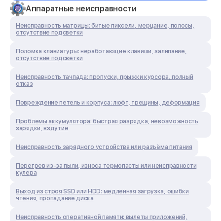
Аппаратные неисправности
Неисправность матрицы: битые пиксели, мерцание, полосы,
отсутствие подсветки
Поломка клавиатуры: неработающие клавиши, залипание,
отсутствие подсветки
Неисправность тачпада: пропуски, прыжки курсора, полный
отказ
Повреждение петель и корпуса: люфт, трещины, деформация
Проблемы аккумулятора: быстрая разрядка, невозможность
зарядки, вздутие
Неисправность зарядного устройства или разъёма питания
Перегрев из‑за пыли, износа термопасты или неисправности
кулера
Выход из строя SSD или HDD: медленная загрузка, ошибки
чтения, пропадание диска
Неисправность оперативной памяти: вылеты приложений,