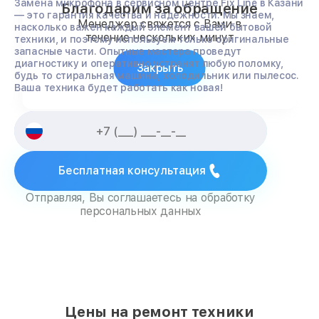
Замена микрофона в сервисном центре Fix Line в Казани
Благодарим за обращение
— это гарантия качества и надежности. Мы знаем,
Менеджер свяжется с Вами в
насколько важен каждый элемент вашей бытовой
течение нескольких минут
техники, и поэтому используем только оригинальные
запасные части. Опытные мастера проведут
диагностику и оперативно устранят любую поломку,
Закрыть
будь то стиральная машина, холодильник или пылесос.
Ваша техника будет работать как новая!
Бесплатная консультация
Отправляя, Вы соглашаетесь на обработку
персональных данных
Цены на ремонт техники