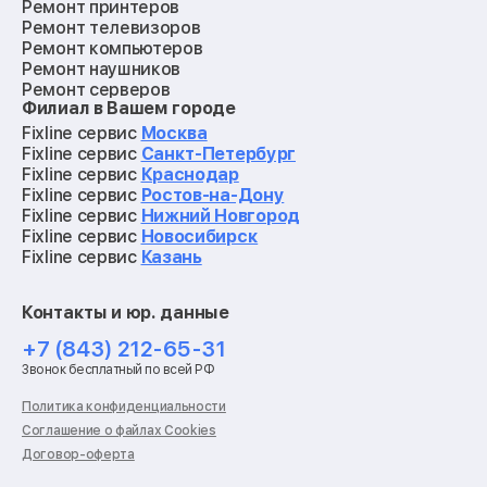
Ремонт принтеров
Ремонт телевизоров
Ремонт компьютеров
Ремонт наушников
Ремонт серверов
Филиал в Вашем городе
Ремонт мониторов
Ремонт квадрокоптеров
Fixline сервис
Москва
Ремонт электросамокатов
Fixline сервис
Санкт-Петербург
Ремонт материнских плат
Fixline сервис
Краснодар
Ремонт видеокарт
Fixline сервис
Ростов-на-Дону
Ремонт кофемашин
Fixline сервис
Нижний Новгород
Ремонт vr систем
Fixline сервис
Новосибирск
Ремонт игровых приставок
Fixline сервис
Казань
Ремонт экшн-камер
Ремонт смарт-часов
Контакты и юр. данные
Ремонт роботов-пылесосов
Ремонт холодильников
+7 (843) 212-65-31
Ремонт стиральных машин
Звонок бесплатный по всей РФ
Ремонт пылесосов
Ремонт варочных панелей
Политика конфиденциальности
Ремонт духовых шкафов
Соглашение о файлах Cookies
Ремонт кондиционеров
Договор-оферта
Ремонт кухонных комбайнов
Ремонт микроволновых печей