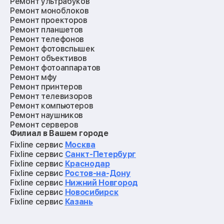
Ремонт ультрабуков
Ремонт моноблоков
Ремонт проекторов
Ремонт планшетов
Ремонт телефонов
Ремонт фотовспышек
Ремонт объективов
Ремонт фотоаппаратов
Ремонт мфу
Ремонт принтеров
Ремонт телевизоров
Ремонт компьютеров
Ремонт наушников
Ремонт серверов
Филиал в Вашем городе
Ремонт мониторов
Ремонт квадрокоптеров
Fixline сервис
Москва
Ремонт электросамокатов
Fixline сервис
Санкт-Петербург
Ремонт материнских плат
Fixline сервис
Краснодар
Ремонт видеокарт
Fixline сервис
Ростов-на-Дону
Ремонт кофемашин
Fixline сервис
Нижний Новгород
Ремонт vr систем
Fixline сервис
Новосибирск
Ремонт игровых приставок
Fixline сервис
Казань
Ремонт экшн-камер
Ремонт смарт-часов