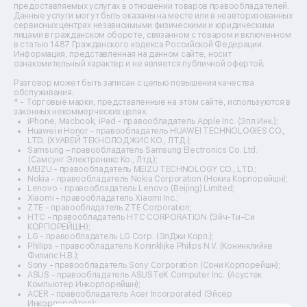
предоставляемых услугах в отношении товаров правообладателей.
Ремонт dj-пультов
Данные услуги могут быть оказаны на месте или в неавторизованных
Ремонт кухонных плит
сервисных центрах независимыми физическими и юридическими
лицами в гражданском обороте, связанном с товаром и включенном
Ремонт стедикамов
в статью 1487 Гражданского кодекса Российской Федерации.
Ремонт оптических прицелов
Информация, представленная на данном сайте, носит
Ремонт электровелосипедов
ознакомительный характер и не является публичной офертой.
Ремонт видеокамер
Разговор может быть записан с целью повышения качества
Ремонт эхолотов
обслуживания.
Ремонт 3d-принтеров
* - Торговые марки, представленные на этом сайте, используются в
законных некоммерческих целях.
Ремонт прицелов ночного видения
iPhone, Macbook, iPad - правообладатель Apple Inc. (Эпл Инк.);
Ремонт винных шкафов
Huawei и Honor - правообладатель HUAWEI TECHNOLOGIES CO.,
LTD. (ХУАВЕЙ ТЕКНОЛОДЖИС КО., ЛТД.);
Ремонт выпрямителей
Samsung – правообладатель Samsung Electronics Co. Ltd.
Ремонт сушилок для рук
(Самсунг Электроникс Ко., Лтд.);
Ремонт дальномеров
MEIZU - правообладатель MEIZU TECHNOLOGY CO., LTD.;
Nokia - правообладатель Nokia Corporation (Нокиа Корпорейшн);
Ремонт снегоуборщиков
Lenovo - правообладатель Lenovo (Beijing) Limited;
Xiaomi - правообладатель Xiaomi Inc.;
ZTE - правообладатель ZTE Corporation;
HTC - правообладатель HTC CORPORATION (Эйч-Ти-Си
КОРПОРЕЙШН);
LG - правообладатель LG Corp. (ЭлДжи Корп.);
Philips - правообладатель Koninklijke Philips N.V. (Конинклийке
Филипс Н.В.);
Sony - правообладатель Sony Corporation (Сони Корпорейшн);
ASUS - правообладатель ASUSTeK Computer Inc. (Асустек
Компьютер Инкорпорейшн);
ACER - правообладатель Acer Incorporated (Эйсер
Инкорпорейтед);