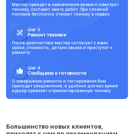
Мастер приедет в назначенное время и осмотрит
технику, составит смету работ. При сложной
поломке бесплатно отвезет технику в сервис
Шаг 3
Ремонт техники
После диагностики мастер согласует с вами
сроки, стоимость, детали заказа и приступит к
ремонту
Шаг 4
Сообщаем о готовности
О завершении ремонта и тестирования Вам
приходит уведомление, в удобное для вас время
курьер привезет отремонтированную технику
Большинство новых клиентов,
приходят к нам по рекомендациям