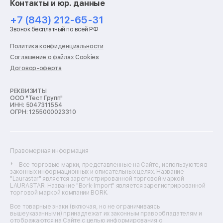
Контакты и юр. данные
Ремонт роботов-пылесосов
Ремонт холодильников
+7 (843) 212-65-31
Ремонт стиральных машин
Звонок бесплатный по всей РФ
Ремонт пылесосов
Ремонт варочных панелей
Политика конфиденциальности
Ремонт духовых шкафов
Соглашение о файлах Cookies
Ремонт кондиционеров
Договор-оферта
Ремонт кухонных комбайнов
Ремонт микроволновых печей
Ремонт морозильных камер
РЕКВИЗИТЫ
ООО "Тест Групп"
Ремонт отпаривателей
ИНН: 5047311554
Ремонт плоттеров
ОГРН: 1255000023310
Ремонт посудомоечных машин
Ремонт сканеров
Ремонт сушильных машин
Ремонт фенов
Правомерная информация
Ремонт цифровых биноклей
Ремонт тепловизоров
* - Все торговые марки, представленные на Сайте, используются в
законных информационных и описательных целях. Название
Ремонт массажных кресел
"Laurastar" является зарегистрированной торговой маркой
Ремонт водонагревателей
LAURASTAR. Название "Bork-Import" является зарегистрированной
торговой маркой компании BORK.
Ремонт вытяжек
Ремонт источников бесперебойного питания
Все товарные знаки (включая, но не ограничиваясь
Ремонт пароварок
вышеуказанными) принадлежат их законным правообладателям и
отображаются на Сайте с целью информирования о
Ремонт микшерных пультов