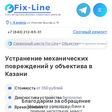
Сеть авторизированных сервисных центров
г. Казань
ул. Николая Ершова, д. 1А
Срочный ремонт
+7 (843) 212-65-31
Сервисный центр Fix-Line
Объектив
Устранение механичес
Устранение механических
повреждений у объектива в
Казани
Стоимость
от 350 рублей
Диагностика устройства
бесплатно
Благодарим за обращение
Менеджер свяжется с Вами в
Время ремонта
от 20-ти минут
течение нескольких минут