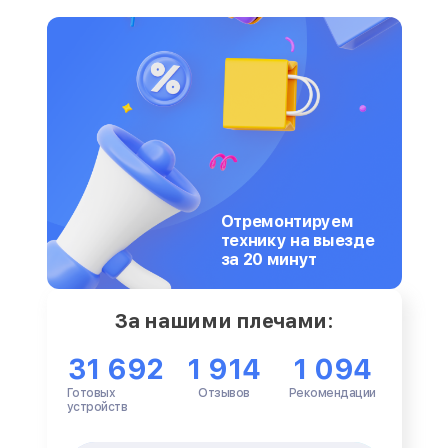
Отремонтируем
технику на выезде
за 20 минут
За нашими плечами:
31 692
1 914
1 094
Готовых
Отзывов
Рекомендации
устройств