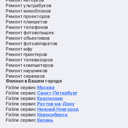
Ремонт нетбуков
Ремонт ультрабуков
Ремонт моноблоков
Ремонт проекторов
Ремонт планшетов
Ремонт телефонов
Ремонт фотовспышек
Ремонт объективов
Ремонт фотоаппаратов
Ремонт мфу
Ремонт принтеров
Ремонт телевизоров
Ремонт компьютеров
Ремонт наушников
Ремонт серверов
Филиал в Вашем городе
Ремонт мониторов
Ремонт квадрокоптеров
Fixline сервис
Москва
Ремонт электросамокатов
Fixline сервис
Санкт-Петербург
Ремонт материнских плат
Fixline сервис
Краснодар
Ремонт видеокарт
Fixline сервис
Ростов-на-Дону
Ремонт кофемашин
Fixline сервис
Нижний Новгород
Ремонт vr систем
Fixline сервис
Новосибирск
Ремонт игровых приставок
Fixline сервис
Казань
Ремонт экшн-камер