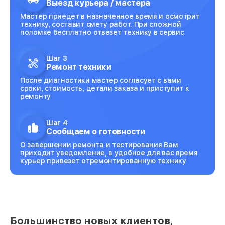
Выезд курьера / мастера
Мастер приедет в назначенное время и осмотрит
технику, составит смету работ. При сложной
поломке бесплатно отвезет технику в сервис
Шаг 3
Ремонт техники
После диагностики мастер согласует с вами
сроки, стоимость, детали заказа и приступит к
ремонту
Шаг 4
Сообщаем о готовности
О завершении ремонта и тестирования Вам
приходит уведомление, в удобное для вас время
курьер привезет отремонтированную технику
Большинство новых клиентов,