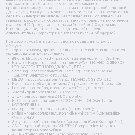
отображаются на Сайте с целью информирования о
Ремонт микшерных пультов
предоставляемых услугах в отношении товаров правообладателей.
Ремонт dj-пультов
Данные услуги могут быть оказаны на месте или в неавторизованных
Ремонт кухонных плит
сервисных центрах независимыми физическими и юридическими
лицами в гражданском обороте, связанном с товаром и включенном
Ремонт стедикамов
в статью 1487 Гражданского кодекса Российской Федерации.
Ремонт оптических прицелов
Информация, представленная на данном сайте, носит
Ремонт электровелосипедов
ознакомительный характер и не является публичной офертой.
Ремонт видеокамер
Разговор может быть записан с целью повышения качества
Ремонт эхолотов
обслуживания.
Ремонт 3d-принтеров
* - Торговые марки, представленные на этом сайте, используются в
законных некоммерческих целях.
Ремонт прицелов ночного видения
iPhone, Macbook, iPad - правообладатель Apple Inc. (Эпл Инк.);
Ремонт винных шкафов
Huawei и Honor - правообладатель HUAWEI TECHNOLOGIES CO.,
LTD. (ХУАВЕЙ ТЕКНОЛОДЖИС КО., ЛТД.);
Ремонт выпрямителей
Samsung – правообладатель Samsung Electronics Co. Ltd.
Ремонт сушилок для рук
(Самсунг Электроникс Ко., Лтд.);
Ремонт дальномеров
MEIZU - правообладатель MEIZU TECHNOLOGY CO., LTD.;
Nokia - правообладатель Nokia Corporation (Нокиа Корпорейшн);
Ремонт снегоуборщиков
Lenovo - правообладатель Lenovo (Beijing) Limited;
Xiaomi - правообладатель Xiaomi Inc.;
ZTE - правообладатель ZTE Corporation;
HTC - правообладатель HTC CORPORATION (Эйч-Ти-Си
КОРПОРЕЙШН);
LG - правообладатель LG Corp. (ЭлДжи Корп.);
Philips - правообладатель Koninklijke Philips N.V. (Конинклийке
Филипс Н.В.);
Sony - правообладатель Sony Corporation (Сони Корпорейшн);
ASUS - правообладатель ASUSTeK Computer Inc. (Асустек
Компьютер Инкорпорейшн);
ACER - правообладатель Acer Incorporated (Эйсер