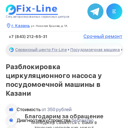
Сеть авторизированных сервисных центров
г. Казань
ул. Николая Ершова, д. 1А
Срочный ремонт
+7 (843) 212-65-31
Сервисный центр Fix-Line
Посудомоечная машина
Ра
Разблокировка
циркуляционного насоса у
посудомоечной машины в
Казани
Стоимость
от 350 рублей
Благодарим за обращение
Диагностика устройства
бесплатно
Менеджер свяжется с Вами в
течение нескольких минут