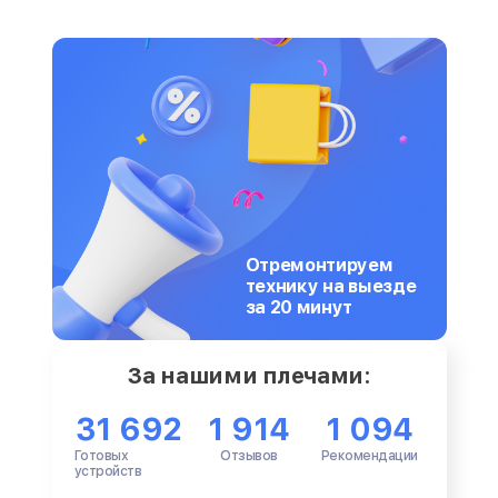
Отремонтируем
технику на выезде
за 20 минут
За нашими плечами:
31 692
1 914
1 094
Готовых
Отзывов
Рекомендации
устройств