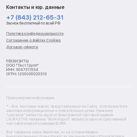
Ремонт смарт-часов
Контакты и юр. данные
Ремонт роботов-пылесосов
Ремонт холодильников
+7 (843) 212-65-31
Ремонт стиральных машин
Звонок бесплатный по всей РФ
Ремонт пылесосов
Ремонт варочных панелей
Политика конфиденциальности
Ремонт духовых шкафов
Соглашение о файлах Cookies
Ремонт кондиционеров
Договор-оферта
Ремонт кухонных комбайнов
Ремонт микроволновых печей
Ремонт морозильных камер
РЕКВИЗИТЫ
ООО "Тест Групп"
Ремонт отпаривателей
ИНН: 5047311554
Ремонт плоттеров
ОГРН: 1255000023310
Ремонт посудомоечных машин
Ремонт сканеров
Ремонт сушильных машин
Ремонт фенов
Правомерная информация
Ремонт цифровых биноклей
Ремонт тепловизоров
* - Все торговые марки, представленные на Сайте, используются в
законных информационных и описательных целях. Название
Ремонт массажных кресел
"Laurastar" является зарегистрированной торговой маркой
Ремонт водонагревателей
LAURASTAR. Название "Bork-Import" является зарегистрированной
торговой маркой компании BORK.
Ремонт вытяжек
Ремонт источников бесперебойного питания
Все товарные знаки (включая, но не ограничиваясь
Ремонт пароварок
вышеуказанными) принадлежат их законным правообладателям и