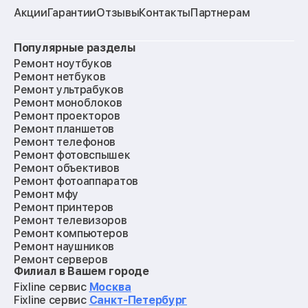
Акции
Гарантии
Отзывы
Контакты
Партнерам
Популярные разделы
Ремонт ноутбуков
Ремонт нетбуков
Ремонт ультрабуков
Ремонт моноблоков
Ремонт проекторов
Ремонт планшетов
Ремонт телефонов
Ремонт фотовспышек
Ремонт объективов
Ремонт фотоаппаратов
Ремонт мфу
Ремонт принтеров
Ремонт телевизоров
Ремонт компьютеров
Ремонт наушников
Ремонт серверов
Филиал в Вашем городе
Ремонт мониторов
Ремонт квадрокоптеров
Fixline сервис
Москва
Ремонт электросамокатов
Fixline сервис
Санкт-Петербург