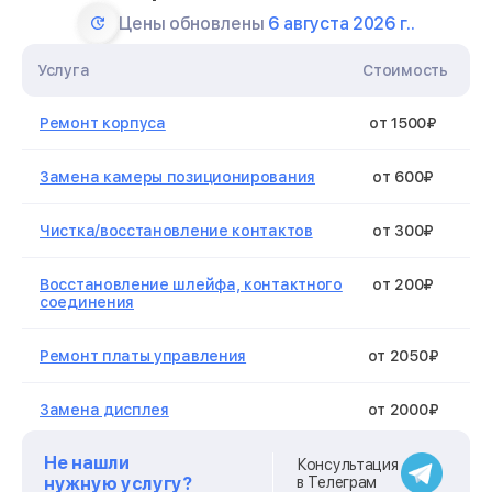
Цены обновлены
6 августа 2026 г..
Услуга
Стоимость
Ремонт корпуса
от 1500₽
Замена камеры позиционирования
от 600₽
Чистка/восстановление контактов
от 300₽
Восстановление шлейфа, контактного
от 200₽
соединения
Ремонт платы управления
от 2050₽
Замена дисплея
от 2000₽
Не нашли
Замена платы управления
от 1500₽
Консультация
нужную услугу?
в Телеграм