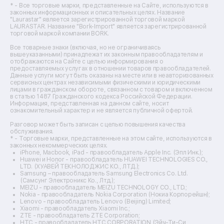
Ремонт тепловизоров
* - Все торговые марки, представленные на Сайте, используются в
законных информационных и описательных целях. Название
Ремонт массажных кресел
"Laurastar" является зарегистрированной торговой маркой
Ремонт водонагревателей
LAURASTAR. Название "Bork-Import" является зарегистрированной
торговой маркой компании BORK.
Ремонт вытяжек
Ремонт источников бесперебойного питания
Все товарные знаки (включая, но не ограничиваясь
Ремонт пароварок
вышеуказанными) принадлежат их законным правообладателям и
отображаются на Сайте с целью информирования о
Ремонт микшерных пультов
предоставляемых услугах в отношении товаров правообладателей.
Ремонт dj-пультов
Данные услуги могут быть оказаны на месте или в неавторизованных
Ремонт кухонных плит
сервисных центрах независимыми физическими и юридическими
лицами в гражданском обороте, связанном с товаром и включенном
Ремонт стедикамов
в статью 1487 Гражданского кодекса Российской Федерации.
Ремонт оптических прицелов
Информация, представленная на данном сайте, носит
Ремонт электровелосипедов
ознакомительный характер и не является публичной офертой.
Ремонт видеокамер
Разговор может быть записан с целью повышения качества
Ремонт эхолотов
обслуживания.
Ремонт 3d-принтеров
* - Торговые марки, представленные на этом сайте, используются в
законных некоммерческих целях.
Ремонт прицелов ночного видения
iPhone, Macbook, iPad - правообладатель Apple Inc. (Эпл Инк.);
Ремонт винных шкафов
Huawei и Honor - правообладатель HUAWEI TECHNOLOGIES CO.,
LTD. (ХУАВЕЙ ТЕКНОЛОДЖИС КО., ЛТД.);
Ремонт выпрямителей
Samsung – правообладатель Samsung Electronics Co. Ltd.
Ремонт сушилок для рук
(Самсунг Электроникс Ко., Лтд.);
Ремонт дальномеров
MEIZU - правообладатель MEIZU TECHNOLOGY CO., LTD.;
Nokia - правообладатель Nokia Corporation (Нокиа Корпорейшн);
Ремонт снегоуборщиков
Lenovo - правообладатель Lenovo (Beijing) Limited;
Xiaomi - правообладатель Xiaomi Inc.;
ZTE - правообладатель ZTE Corporation;
HTC - правообладатель HTC CORPORATION (Эйч-Ти-Си