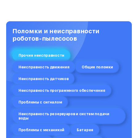
Сборка более мощного аккумулятора
от 1800₽
Замена шнура/кабеля
от 350₽
Поломки и неисправности
роботов-пылесосов
Чистка электрической части
от 600₽
Прочие неисправности
Ремонт щетки
от 400₽
Неисправность движения
Общие поломки
Чистка механизмов от пыли
от 300₽
Неисправность датчиков
Комплексная чистка
от 300₽
Неисправность программного обеспечения
Проблемы с сигналом
Замена фильтра
от 300₽
Неисправность резервуаров и систем подачи
Устранение ошибок
от 2000₽
воды
Проблемы с механикой
Батарея
Настройка
от 600₽