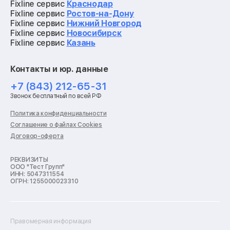
Ремонт материнских плат
Fixline сервис
Краснодар
Ремонт видеокарт
Fixline сервис
Ростов-на-Дону
Ремонт кофемашин
Fixline сервис
Нижний Новгород
Ремонт vr систем
Fixline сервис
Новосибирск
Ремонт игровых приставок
Fixline сервис
Казань
Ремонт экшн-камер
Ремонт смарт-часов
Контакты и юр. данные
Ремонт роботов-пылесосов
Ремонт холодильников
+7 (843) 212-65-31
Ремонт стиральных машин
Звонок бесплатный по всей РФ
Ремонт пылесосов
Ремонт варочных панелей
Политика конфиденциальности
Ремонт духовых шкафов
Соглашение о файлах Cookies
Ремонт кондиционеров
Договор-оферта
Ремонт кухонных комбайнов
Ремонт микроволновых печей
Ремонт морозильных камер
РЕКВИЗИТЫ
ООО "Тест Групп"
Ремонт отпаривателей
ИНН: 5047311554
Ремонт плоттеров
ОГРН: 1255000023310
Ремонт посудомоечных машин
Ремонт сканеров
Ремонт сушильных машин
Ремонт фенов
Правомерная информация
Ремонт цифровых биноклей