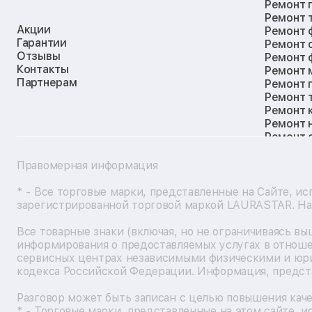
Ремонт 
Ремонт 
Акции
Ремонт 
Гарантии
Ремонт 
Отзывы
Ремонт 
Контакты
Ремонт 
Партнерам
Ремонт 
Ремонт 
Ремонт 
Ремонт 
Ремонт 
Ремонт 
Ремонт 
Правомерная информация
Ремонт 
Ремонт 
* - Все торговые марки, представленные на Сайте, ис
Ремонт 
зарегистрированной торговой маркой LAURASTAR. Наз
Ремонт 
Ремонт 
Все товарные знаки (включая, но не ограничиваясь в
Ремонт 
информирования о предоставляемых услугах в отноше
Ремонт 
сервисных центрах независимыми физическими и юри
Ремонт 
кодекса Российской Федерации. Информация, представ
Ремонт 
Ремонт 
Разговор может быть записан с целью повышения каче
Ремонт 
* - Торговые марки, представленные на этом сайте, 