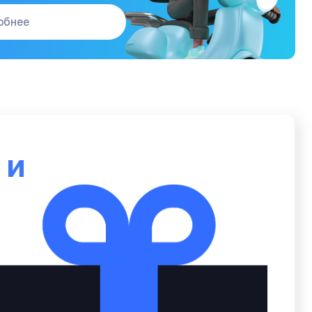
обнее
ю
и