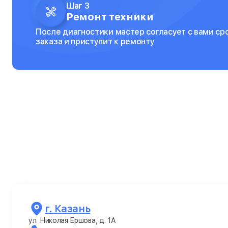
Шаг 3
Ремонт техники
После диагностики мастер согласует с вами ср
заказа и приступит к ремонту
г. Казань
ул. Николая Ершова, д. 1А