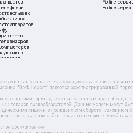
планшетов
Fixline серви
телефонов
Fixline серви
фотовспышек
объективов
фотоаппаратов
мфу
принтеров
телевизоров
компьютеров
наушников
серверов
мониторов
квадрокоптеров
электросамокатов
материнских плат
пользуются в законных информационных и описательных це
видеокарт
вание "Bork-Import" является зарегистрированной торг
кофемашин
vr систем
ышеуказанными) принадлежат их законным правообладате
игровых приставок
нии товаров правообладателей. Данные услуги могут быт
экшн-камер
дическими лицами в гражданском обороте, связанном с 
смарт-часов
ленная на данном сайте, носит ознакомительный характ
роботов-пылесосов
холодильников
ства обслуживания.
стиральных машин
используются в законных некоммерческих целях.