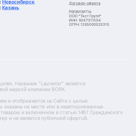
с
Новосибирск
Договор-оферта
с
Казань
РЕКВИЗИТЫ
ООО "Тест Групп"
ИНН: 5047311554
ОГРН: 1255000023310
лях. Название "Laurastar" является
овой маркой компании BORK.
лям и отображаются на Сайте с целью
ь оказаны на месте или в неавторизованных
товаром и включенном в статью 1487 Гражданского
ер и не является публичной офертой.