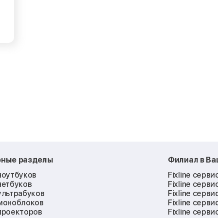
рные разделы
Филиал в В
ноутбуков
Fixline серви
нетбуков
Fixline серви
ультрабуков
Fixline серви
моноблоков
Fixline серви
проекторов
Fixline серви