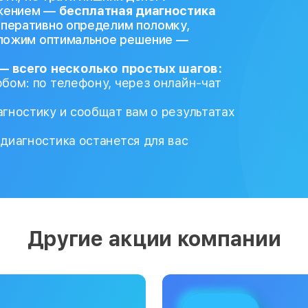
ожением —
бесплатная диагностика
перативно определим поломку,
дложим оптимальное решение —
— всего несколько простых шагов:
бом: по телефону, через онлайн-чат
гностику и сообщат вам о результатах
диагностика останется для вас
Другие акции компании