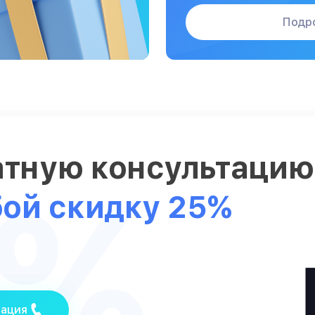
Подр
атную консультаци
5%
бой скидку 25%
тация