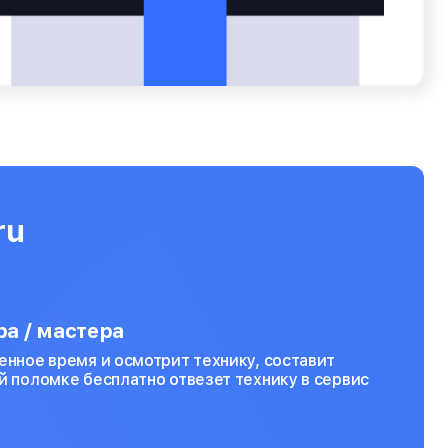
ru
а / мастера
енное время и осмотрит технику, составит
й поломке бесплатно отвезет технику в сервис