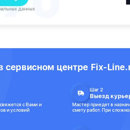
ональных данных
 сервисном центре Fix-Line.
Шаг 2
Выезд курьер
 свяжется с Вами и
Мастер приедет в назнач
ов и условий
смету работ. При сложно