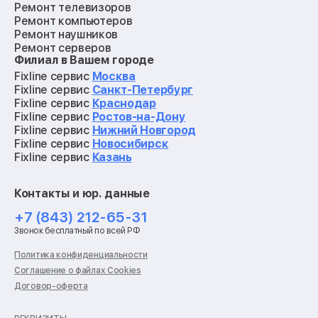
Ремонт телевизоров
Ремонт компьютеров
Ремонт наушников
Ремонт серверов
Филиал в Вашем городе
Ремонт мониторов
Ремонт квадрокоптеров
Fixline сервис
Москва
Ремонт электросамокатов
Fixline сервис
Санкт-Петербург
Ремонт материнских плат
Fixline сервис
Краснодар
Ремонт видеокарт
Fixline сервис
Ростов-на-Дону
Ремонт кофемашин
Fixline сервис
Нижний Новгород
Ремонт vr систем
Fixline сервис
Новосибирск
Ремонт игровых приставок
Fixline сервис
Казань
Ремонт экшн-камер
Ремонт смарт-часов
Контакты и юр. данные
Ремонт роботов-пылесосов
Ремонт холодильников
+7 (843) 212-65-31
Ремонт стиральных машин
Звонок бесплатный по всей РФ
Ремонт пылесосов
Ремонт варочных панелей
Политика конфиденциальности
Ремонт духовых шкафов
Соглашение о файлах Cookies
Ремонт кондиционеров
Договор-оферта
Ремонт кухонных комбайнов
Ремонт микроволновых печей
Ремонт морозильных камер