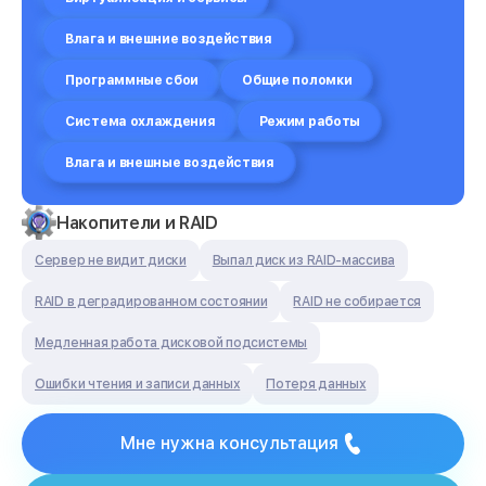
Влага и внешние воздействия
Программные сбои
Общие поломки
Система охлаждения
Режим работы
Влага и внешные воздействия
Накопители и RAID
Сервер не видит диски
Выпал диск из RAID-массива
RAID в деградированном состоянии
RAID не собирается
Медленная работа дисковой подсистемы
Ошибки чтения и записи данных
Потеря данных
Мне нужна консультация