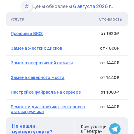
Цены обновлены
6 августа 2026 г..
Услуга
Стоимость
Прошивка BIOS
от 1920₽
Замена жестких дисков
от 4800₽
Замена оперативной памяти
от 1440₽
Замена северного моста
от 1440₽
Настройка файрвола на сервере
от 1000₽
Ремонт и диагностика ленточного
от 1440₽
автозагрузчика
Не нашли
Ремонт ленточного накопителя
от 3200₽
Консультация
нужную услугу?
в Телеграм