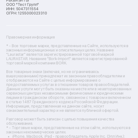
РЕКВИЗИТЫ
ООО "Тест Групп"
Ремонт отпаривателей
ИНН: 5047311554
Ремонт плоттеров
ОГРН: 1255000023310
Ремонт посудомоечных машин
Ремонт сканеров
Ремонт сушильных машин
Ремонт фенов
Правомерная информация
Ремонт цифровых биноклей
Ремонт тепловизоров
* - Все торговые марки, представленные на Сайте, используются в
законных информационных и описательных целях. Название
Ремонт массажных кресел
"Laurastar" является зарегистрированной торговой маркой
Ремонт водонагревателей
LAURASTAR. Название "Bork-Import" является зарегистрированной
торговой маркой компании BORK.
Ремонт вытяжек
Ремонт источников бесперебойного питания
Все товарные знаки (включая, но не ограничиваясь
Ремонт пароварок
вышеуказанными) принадлежат их законным правообладателям и
отображаются на Сайте с целью информирования о
Ремонт микшерных пультов
предоставляемых услугах в отношении товаров правообладателей.
Ремонт dj-пультов
Данные услуги могут быть оказаны на месте или в неавторизованных
Ремонт кухонных плит
сервисных центрах независимыми физическими и юридическими
лицами в гражданском обороте, связанном с товаром и включенном
Ремонт стедикамов
в статью 1487 Гражданского кодекса Российской Федерации.
Ремонт оптических прицелов
Информация, представленная на данном сайте, носит
Ремонт электровелосипедов
ознакомительный характер и не является публичной офертой.
Ремонт видеокамер
Разговор может быть записан с целью повышения качества
Ремонт эхолотов
обслуживания.
Ремонт 3d-принтеров
* - Торговые марки, представленные на этом сайте, используются в
законных некоммерческих целях.
Ремонт прицелов ночного видения
iPhone, Macbook, iPad - правообладатель Apple Inc. (Эпл Инк.);