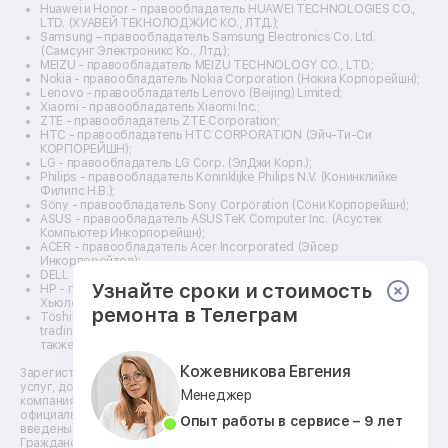
Ремонт винных шкафов
Huawei и Honor - правообладатель HUAWEI TECHNOLOGIES CO.,
LTD. (ХУАВЕЙ ТЕКНОЛОДЖИС КО., ЛТД.);
Ремонт выпрямителей
Samsung – правообладатель Samsung Electronics Co. Ltd.
Ремонт сушилок для рук
(Самсунг Электроникс Ко., Лтд.);
Ремонт дальномеров
MEIZU - правообладатель MEIZU TECHNOLOGY CO., LTD.;
Nokia - правообладатель Nokia Corporation (Нокиа Корпорейшн);
Ремонт снегоуборщиков
Lenovo - правообладатель Lenovo (Beijing) Limited;
Xiaomi - правообладатель Xiaomi Inc.;
ZTE - правообладатель ZTE Corporation;
HTC - правообладатель HTC CORPORATION (Эйч-Ти-Си
КОРПОРЕЙШН);
LG - правообладатель LG Corp. (ЭлДжи Корп.);
Philips - правообладатель Koninklijke Philips N.V. (Конинклийке
Филипс Н.В.);
Sony - правообладатель Sony Corporation (Сони Корпорейшн);
ASUS - правообладатель ASUSTeK Computer Inc. (Асустек
Компьютер Инкорпорейшн);
ACER - правообладатель Acer Incorporated (Эйсер
Инкорпорейтед);
DELL - правообладатель Dell Inc.(Делл Инк.);
Узнайте сроки и стоимость
HP - правообладатель HP Hewlett-Packard Group LLC (ЭйчПи
Хьюлетт Паккард Груп ЛЛК);
ремонта в Телеграм
Toshiba - правообладатель KABUSHIKI KAISHA TOSHIBA, also
trading as Toshiba Corporation (КАБУШИКИ КАЙША ТОШИБА
также торгующая как Тосиба Корпорейшн).
Кожевникова Евгения
Зарегистрированные товарные знаки используются для описания
услуг, доступных в сети сервисных центров АСЦ, не связанных с
Менеджер
компаниями Правообладателей товарных знаков и/или с их
официальными представителями в отношении товаров, которые уже
Опыт работы в сервисе – 9 лет
введены в гражданский оборот по смыслу статьи 1487
Гражданского кодекса. ** - время, необходимое для ремонта,