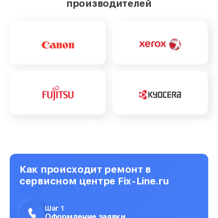
производителей
Как происходит ремонт в
сервисном центре Fix-Line.ru
Шаг 1
Оформление заявки