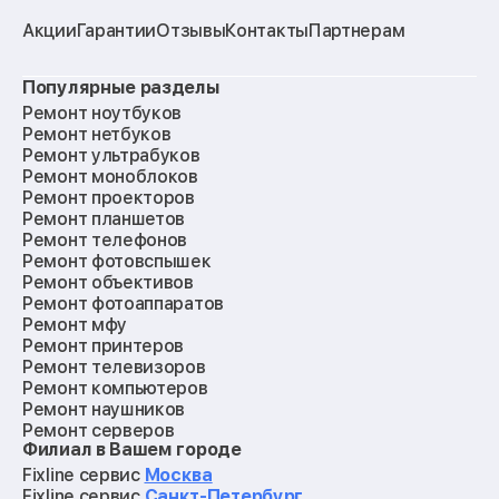
Акции
Гарантии
Отзывы
Контакты
Партнерам
Популярные разделы
Ремонт ноутбуков
Ремонт нетбуков
Ремонт ультрабуков
Ремонт моноблоков
Ремонт проекторов
Ремонт планшетов
Ремонт телефонов
Ремонт фотовспышек
Ремонт объективов
Ремонт фотоаппаратов
Ремонт мфу
Ремонт принтеров
Ремонт телевизоров
Ремонт компьютеров
Ремонт наушников
Ремонт серверов
Филиал в Вашем городе
Ремонт мониторов
Ремонт квадрокоптеров
Fixline сервис
Москва
Ремонт электросамокатов
Fixline сервис
Санкт-Петербург