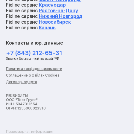
Ремонт материнских плат
Fixline сервис
Краснодар
Ремонт видеокарт
Fixline сервис
Ростов-на-Дону
Ремонт кофемашин
Fixline сервис
Нижний Новгород
Ремонт vr систем
Fixline сервис
Новосибирск
Ремонт игровых приставок
Fixline сервис
Казань
Ремонт экшн-камер
Ремонт смарт-часов
Контакты и юр. данные
Ремонт роботов-пылесосов
Ремонт холодильников
+7 (843) 212-65-31
Ремонт стиральных машин
Звонок бесплатный по всей РФ
Ремонт пылесосов
Ремонт варочных панелей
Политика конфиденциальности
Ремонт духовых шкафов
Соглашение о файлах Cookies
Ремонт кондиционеров
Договор-оферта
Ремонт кухонных комбайнов
Ремонт микроволновых печей
Ремонт морозильных камер
РЕКВИЗИТЫ
ООО "Тест Групп"
Ремонт отпаривателей
ИНН: 5047311554
Ремонт плоттеров
ОГРН: 1255000023310
Ремонт посудомоечных машин
Ремонт сканеров
Ремонт сушильных машин
Ремонт фенов
Правомерная информация