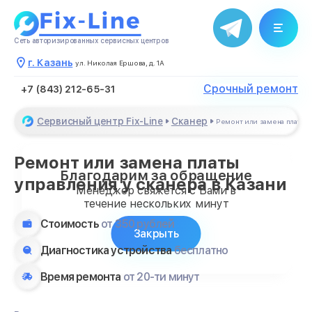
Сеть авторизированных сервисных центров
г. Казань
ул. Николая Ершова, д. 1А
Срочный ремонт
+7 (843) 212-65-31
Сервисный центр Fix-Line
Сканер
Ремонт или замена платы 
Ремонт или замена платы
Благодарим за обращение
управления у сканера в Казани
Менеджер свяжется с Вами в
течение нескольких минут
Стоимость
от 350 рублей
Закрыть
Диагностика устройства
бесплатно
Время ремонта
от 20-ти минут