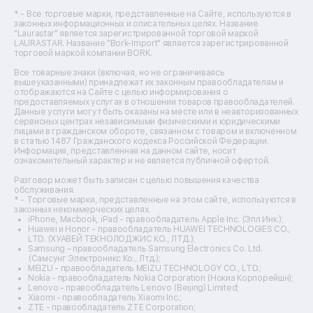
Ремонт цифровых биноклей
Ремонт тепловизоров
* - Все торговые марки, представленные на Сайте, используются в
законных информационных и описательных целях. Название
Ремонт массажных кресел
"Laurastar" является зарегистрированной торговой маркой
Ремонт водонагревателей
LAURASTAR. Название "Bork-Import" является зарегистрированной
торговой маркой компании BORK.
Ремонт вытяжек
Ремонт источников бесперебойного питания
Все товарные знаки (включая, но не ограничиваясь
Ремонт пароварок
вышеуказанными) принадлежат их законным правообладателям и
отображаются на Сайте с целью информирования о
Ремонт микшерных пультов
предоставляемых услугах в отношении товаров правообладателей.
Ремонт dj-пультов
Данные услуги могут быть оказаны на месте или в неавторизованных
Ремонт кухонных плит
сервисных центрах независимыми физическими и юридическими
лицами в гражданском обороте, связанном с товаром и включенном
Ремонт стедикамов
в статью 1487 Гражданского кодекса Российской Федерации.
Ремонт оптических прицелов
Информация, представленная на данном сайте, носит
Ремонт электровелосипедов
ознакомительный характер и не является публичной офертой.
Ремонт видеокамер
Разговор может быть записан с целью повышения качества
Ремонт эхолотов
обслуживания.
Ремонт 3d-принтеров
* - Торговые марки, представленные на этом сайте, используются в
законных некоммерческих целях.
Ремонт прицелов ночного видения
iPhone, Macbook, iPad - правообладатель Apple Inc. (Эпл Инк.);
Ремонт винных шкафов
Huawei и Honor - правообладатель HUAWEI TECHNOLOGIES CO.,
LTD. (ХУАВЕЙ ТЕКНОЛОДЖИС КО., ЛТД.);
Ремонт выпрямителей
Samsung – правообладатель Samsung Electronics Co. Ltd.
Ремонт сушилок для рук
(Самсунг Электроникс Ко., Лтд.);
Ремонт дальномеров
MEIZU - правообладатель MEIZU TECHNOLOGY CO., LTD.;
Nokia - правообладатель Nokia Corporation (Нокиа Корпорейшн);
Ремонт снегоуборщиков
Lenovo - правообладатель Lenovo (Beijing) Limited;
Xiaomi - правообладатель Xiaomi Inc.;
ZTE - правообладатель ZTE Corporation;