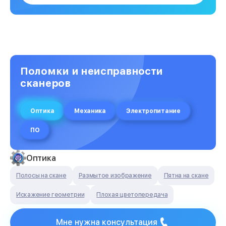
Поломки и неисправности
сканеров
Оптика
Механика
Электропитание
ПО
Оптика
Полосы на скане
Размытое изображение
Пятна на скане
Искажение геометрии
Плохая цветопередача
Мне нужна консультация