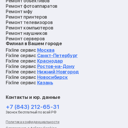
Ремонт объективов
Ремонт фотоаппаратов
Ремонт мфу
Ремонт принтеров
Ремонт телевизоров
Ремонт компьютеров
Ремонт наушников
Ремонт серверов
Филиал в Вашем городе
Ремонт мониторов
Ремонт квадрокоптеров
Fixline сервис
Москва
Ремонт электросамокатов
Fixline сервис
Санкт-Петербург
Ремонт материнских плат
Fixline сервис
Краснодар
Ремонт видеокарт
Fixline сервис
Ростов-на-Дону
Ремонт кофемашин
Fixline сервис
Нижний Новгород
Ремонт vr систем
Fixline сервис
Новосибирск
Ремонт игровых приставок
Fixline сервис
Казань
Ремонт экшн-камер
Ремонт смарт-часов
Контакты и юр. данные
Ремонт роботов-пылесосов
Ремонт холодильников
+7 (843) 212-65-31
Ремонт стиральных машин
Звонок бесплатный по всей РФ
Ремонт пылесосов
Ремонт варочных панелей
Политика конфиденциальности
Ремонт духовых шкафов