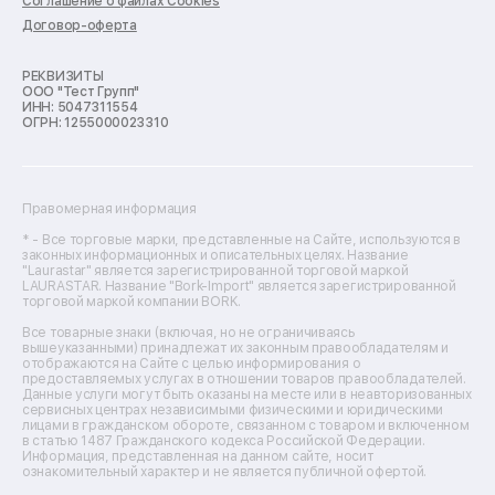
Соглашение о файлах Cookies
Ремонт кондиционеров
Договор-оферта
Ремонт кухонных комбайнов
Ремонт микроволновых печей
Ремонт морозильных камер
РЕКВИЗИТЫ
ООО "Тест Групп"
Ремонт отпаривателей
ИНН: 5047311554
Ремонт плоттеров
ОГРН: 1255000023310
Ремонт посудомоечных машин
Ремонт сканеров
Ремонт сушильных машин
Ремонт фенов
Правомерная информация
Ремонт цифровых биноклей
Ремонт тепловизоров
* - Все торговые марки, представленные на Сайте, используются в
законных информационных и описательных целях. Название
Ремонт массажных кресел
"Laurastar" является зарегистрированной торговой маркой
Ремонт водонагревателей
LAURASTAR. Название "Bork-Import" является зарегистрированной
торговой маркой компании BORK.
Ремонт вытяжек
Ремонт источников бесперебойного питания
Все товарные знаки (включая, но не ограничиваясь
Ремонт пароварок
вышеуказанными) принадлежат их законным правообладателям и
отображаются на Сайте с целью информирования о
Ремонт микшерных пультов
предоставляемых услугах в отношении товаров правообладателей.
Ремонт dj-пультов
Данные услуги могут быть оказаны на месте или в неавторизованных
Ремонт кухонных плит
сервисных центрах независимыми физическими и юридическими
лицами в гражданском обороте, связанном с товаром и включенном
Ремонт стедикамов
в статью 1487 Гражданского кодекса Российской Федерации.
Ремонт оптических прицелов
Информация, представленная на данном сайте, носит
Ремонт электровелосипедов
ознакомительный характер и не является публичной офертой.
Ремонт видеокамер