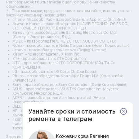
Разговор может быть записан с целью повышения качества
Ремонт эхолотов
обслуживания.
Ремонт 3d-принтеров
* - Торговые марки, представленные на этом сайте, используются в
законных некоммерческих целях.
Ремонт прицелов ночного видения
iPhone, Macbook, iPad - правообладатель Apple Inc. (Эпл Инк.);
Ремонт винных шкафов
Huawei и Honor - правообладатель HUAWEI TECHNOLOGIES CO.,
LTD. (ХУАВЕЙ ТЕКНОЛОДЖИС КО., ЛТД.);
Ремонт выпрямителей
Samsung – правообладатель Samsung Electronics Co. Ltd.
Ремонт сушилок для рук
(Самсунг Электроникс Ко., Лтд.);
Ремонт дальномеров
MEIZU - правообладатель MEIZU TECHNOLOGY CO., LTD.;
Nokia - правообладатель Nokia Corporation (Нокиа Корпорейшн);
Ремонт снегоуборщиков
Lenovo - правообладатель Lenovo (Beijing) Limited;
Xiaomi - правообладатель Xiaomi Inc.;
ZTE - правообладатель ZTE Corporation;
HTC - правообладатель HTC CORPORATION (Эйч-Ти-Си
КОРПОРЕЙШН);
LG - правообладатель LG Corp. (ЭлДжи Корп.);
Philips - правообладатель Koninklijke Philips N.V. (Конинклийке
Филипс Н.В.);
Sony - правообладатель Sony Corporation (Сони Корпорейшн);
ASUS - правообладатель ASUSTeK Computer Inc. (Асустек
Компьютер Инкорпорейшн);
ACER - правообладатель Acer Incorporated (Эйсер
Инкорпорейтед);
DELL - правообладатель Dell Inc.(Делл Инк.);
Узнайте сроки и стоимость
HP - правообладатель HP Hewlett-Packard Group LLC (ЭйчПи
Хьюлетт Паккард Груп ЛЛК);
ремонта в Телеграм
Toshiba - правообладатель KABUSHIKI KAISHA TOSHIBA, also
trading as Toshiba Corporation (КАБУШИКИ КАЙША ТОШИБА
также торгующая как Тосиба Корпорейшн).
Кожевникова Евгения
Зарегистрированные товарные знаки используются для описания