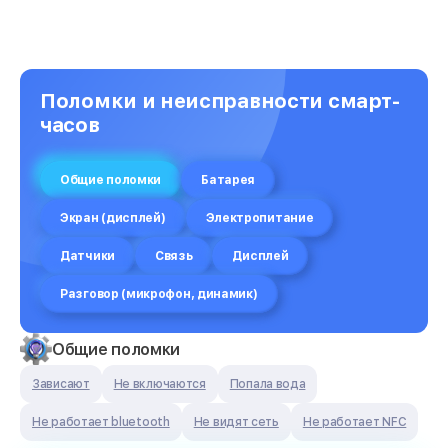
Поломки и неисправности смарт-
часов
Общие поломки
Батарея
Экран (дисплей)
Электропитание
Датчики
Связь
Дисплей
Разговор (микрофон, динамик)
Общие поломки
Зависают
Не включаются
Попала вода
Не работает bluetooth
Не видят сеть
Не работает NFC