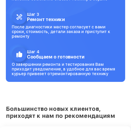
Шаг 3
Ремонт техники
После диагностики мастер согласует с вами
сроки, стоимость, детали заказа и приступит к
ремонту
Шаг 4
Сообщаем о готовности
О завершении ремонта и тестирования Вам
приходит уведомление, в удобное для вас время
курьер привезет отремонтированную технику
Большинство новых клиентов,
приходят к нам по рекомендациям