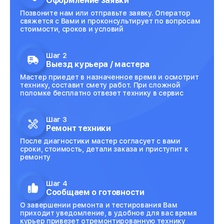
Оформление заявки
Позвоните нам или отправьте заявку. Оператор
Ремонт материнской платы
от 1300₽
свяжется с Вами и проконсультирует по вопросам
стоимости, сроков и условий
Замена модуля Wi-Fi
от 490₽
Шаг 2
Выезд курьера / мастера
Замена мультиконтроллера
от 1200₽
Мастер приедет в назначенное время и осмотрит
технику, составит смету работ. При сложной
Замена аудио разъема
от 800₽
поломке бесплатно отвезет технику в сервис
Замена модуля HDMI
от 600₽
Шаг 3
Ремонт техники
Ремонт цепей питания платы
от 1490₽
После диагностики мастер согласует с вами
сроки, стоимость, детали заказа и приступит к
ремонту
Восстановление дорожек платы
от 400₽
Шаг 4
Замена слухового динамика
от 350₽
Сообщаем о готовности
О завершении ремонта и тестирования Вам
Настройка программного обеспечения
от 500₽
приходит уведомление, в удобное для вас время
курьер привезет отремонтированную технику