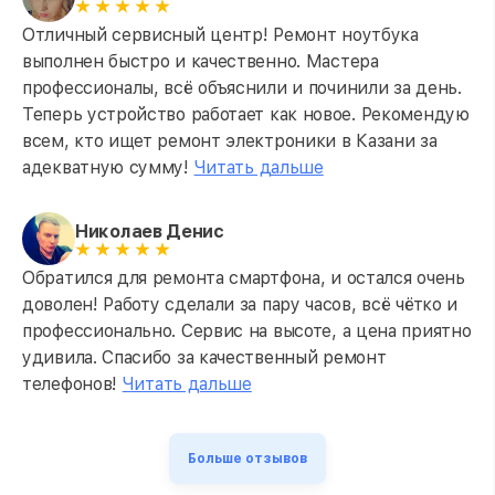
Отличный сервисный центр! Ремонт ноутбука
Замена разъема Micro, USB
от 590₽
выполнен быстро и качественно. Мастера
профессионалы, всё объяснили и починили за день.
Замена шлейфа кнопок, дисплея
от 600₽
Теперь устройство работает как новое. Рекомендую
всем, кто ищет ремонт электроники в Казани за
Чистка от пыли или влаги
от 1090₽
адекватную сумму!
Читать дальше
Ремонт элементов корпуса
от 890₽
Николаев Денис
Ремонт шлейфа
от 690₽
Обратился для ремонта смартфона, и остался очень
доволен! Работу сделали за пару часов, всё чётко и
Замена платы GPS
от 690₽
профессионально. Сервис на высоте, а цена приятно
удивила. Спасибо за качественный ремонт
Замена разъема зарядки
от 550₽
телефонов!
Читать дальше
Замена кнопки громкости
от 550₽
Больше отзывов
Замена мембраны
от 550₽