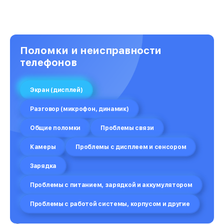
Замена вибромотора
от 550₽
Замена голосового динамика
от 1200₽
Поломки и неисправности
телефонов
Замена основной камеры
от 600₽
Экран (дисплей)
Защита гидрогелевой пленкой
от 1290₽
Разговор (микрофон, динамик)
Замена кнопок громкости
от 670₽
Общие поломки
Проблемы связи
Замена микросхемы
от 690₽
Камеры
Проблемы с дисплеем и сенсором
Зарядка
Замена передней камеры
от 1300₽
Проблемы с питанием, зарядкой и аккумулятором
Замена полифонического динамика
от 530₽
Проблемы с работой системы, корпусом и другие
Замена разъема SIM
от 790₽