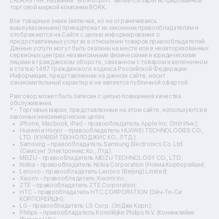
LAURASTAR. Название "Bork-Import" является зарегистрированной
Перепрошивка программатором
от 735₽
торговой маркой компании BORK.
Ремонт вытяжек
телефона
Ремонт источников бесперебойного питания
Все товарные знаки (включая, но не ограничиваясь
Ремонт пароварок
вышеуказанными) принадлежат их законным правообладателям и
отображаются на Сайте с целью информирования о
Ремонт микшерных пультов
Чистка в ультразвуковой ванне
от 695₽
предоставляемых услугах в отношении товаров правообладателей.
Ремонт dj-пультов
телефона
Данные услуги могут быть оказаны на месте или в неавторизованных
Ремонт кухонных плит
сервисных центрах независимыми физическими и юридическими
лицами в гражданском обороте, связанном с товаром и включенном
Ремонт стедикамов
в статью 1487 Гражданского кодекса Российской Федерации.
Восстановление контактной площадки
от 835₽
Ремонт оптических прицелов
Информация, представленная на данном сайте, носит
телефона
Ремонт электровелосипедов
ознакомительный характер и не является публичной офертой.
Ремонт видеокамер
Разговор может быть записан с целью повышения качества
Ремонт эхолотов
Устранение короткого замыкания
от 735₽
обслуживания.
телефона
Ремонт 3d-принтеров
* - Торговые марки, представленные на этом сайте, используются в
законных некоммерческих целях.
Ремонт прицелов ночного видения
iPhone, Macbook, iPad - правообладатель Apple Inc. (Эпл Инк.);
Ремонт винных шкафов
Huawei и Honor - правообладатель HUAWEI TECHNOLOGIES CO.,
Восстановление OS телефона
от 835₽
LTD. (ХУАВЕЙ ТЕКНОЛОДЖИС КО., ЛТД.);
Ремонт выпрямителей
Samsung – правообладатель Samsung Electronics Co. Ltd.
Ремонт сушилок для рук
(Самсунг Электроникс Ко., Лтд.);
Ремонт дальномеров
Восстановление загрузчика телефона
от 935₽
MEIZU - правообладатель MEIZU TECHNOLOGY CO., LTD.;
Nokia - правообладатель Nokia Corporation (Нокиа Корпорейшн);
Ремонт снегоуборщиков
Lenovo - правообладатель Lenovo (Beijing) Limited;
Xiaomi - правообладатель Xiaomi Inc.;
Реболинг микросхем телефона
от 1235₽
ZTE - правообладатель ZTE Corporation;
HTC - правообладатель HTC CORPORATION (Эйч-Ти-Си
КОРПОРЕЙШН);
Сохранение данных телефона
от 1535₽
LG - правообладатель LG Corp. (ЭлДжи Корп.);
Philips - правообладатель Koninklijke Philips N.V. (Конинклийке