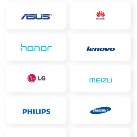
Чистка динамика, микрофонов от пыли
от 1790₽
(с разбором)
Замена разъема
от 790₽
Замена матрицы
от 640₽
Восстановление данных
от 960₽
Замена стекла камеры
от 1300₽
Замена динамика
от 550₽
Замена задней камеры
от 1300₽
Замена динамиков
от 1200₽
Замена тачскрина
от 500₽