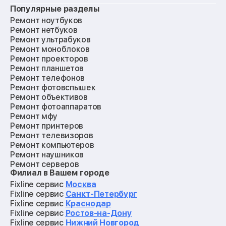
Популярные разделы
Ремонт ноутбуков
Замена микросхемы NFC
от 1100₽
Ремонт нетбуков
Ремонт ультрабуков
Ремонт разъема SIM-карты
от 880₽
Ремонт моноблоков
Ремонт проекторов
Ремонт планшетов
Замена стекла телефона
от 695₽
Ремонт телефонов
Ремонт фотовспышек
Ремонт объективов
Замена экрана/дисплея телефона
от 695₽
Ремонт фотоаппаратов
Ремонт мфу
Замена тачскрина/сенсора телефона
от 695₽
Ремонт принтеров
Ремонт телевизоров
Ремонт компьютеров
Замена матрицы телефона
от 695₽
Ремонт наушников
Ремонт серверов
Замена аккумулятора/батареи
от 545₽
Филиал в Вашем городе
Ремонт мониторов
телефона
Ремонт квадрокоптеров
Fixline сервис
Москва
Ремонт электросамокатов
Fixline сервис
Санкт-Петербург
Ремонт материнских плат
Fixline сервис
Краснодар
Замена гнезда зарядки телефона
от 635₽
Ремонт видеокарт
Fixline сервис
Ростов-на-Дону
Ремонт кофемашин
Fixline сервис
Нижний Новгород