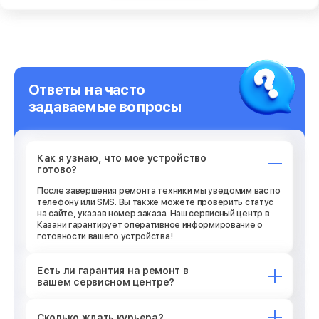
Замена Wi-Fi модуля
от 880₽
Ремонт разъема питания
от 880₽
Ремонт Wi-Fi модуля
от 880₽
Ответы на часто
задаваемые вопросы
Ремонт разъема зарядки
от 550₽
Ремонт микросхемы GPS
от 1100₽
Как я узнаю, что мое устройство
готово?
Ремонт разъема наушников
от 550₽
После завершения ремонта техники мы уведомим вас по
телефону или SMS. Вы также можете проверить статус
на сайте, указав номер заказа. Наш сервисный центр в
Ремонт NFC модуля
Казани гарантирует оперативное информирование о
от 880₽
готовности вашего устройства!
Ремонт кнопки громкости
от 550₽
Есть ли гарантия на ремонт в
вашем сервисном центре?
Ремонт микросхемы питания
от 1100₽
Сколько ждать курьера?