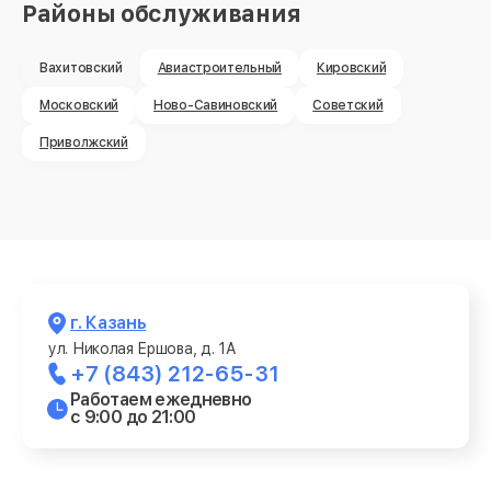
Районы обслуживания
Ремонт SIM-карты
от 550₽
Ремонт вибромотора
от 550₽
Вахитовский
Авиастроительный
Кировский
Московский
Ново-Савиновский
Советский
Ремонт антенны
от 880₽
Приволжский
Замена микросхемы Wi-Fi
от 1100₽
Ремонт Bluetooth модуля
от 880₽
Ремонт задней крышки
от 550₽
г. Казань
Ремонт аккумулятора
от 550₽
ул. Николая Ершова, д. 1А
+7 (843) 212-65-31
Замена микросхемы питания
от 1100₽
Работаем ежедневно
с 9:00 до 21:00
Ремонт микросхемы Wi-Fi
от 1100₽