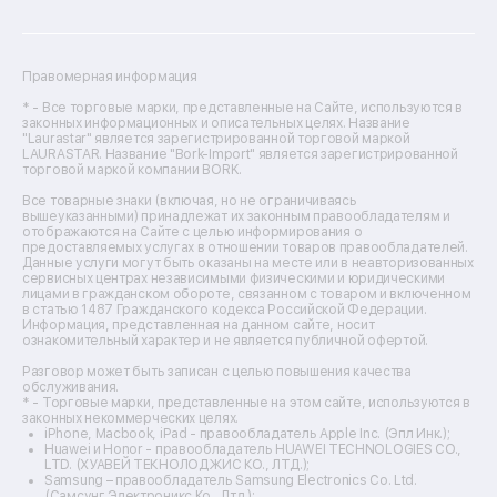
Ремонт посудомоечных машин
Ремонт сканеров
Ремонт сушильных машин
Ремонт фенов
Правомерная информация
Ремонт цифровых биноклей
Ремонт тепловизоров
* - Все торговые марки, представленные на Сайте, используются в
законных информационных и описательных целях. Название
Ремонт массажных кресел
"Laurastar" является зарегистрированной торговой маркой
Ремонт водонагревателей
LAURASTAR. Название "Bork-Import" является зарегистрированной
торговой маркой компании BORK.
Ремонт вытяжек
Ремонт источников бесперебойного питания
Все товарные знаки (включая, но не ограничиваясь
Ремонт пароварок
вышеуказанными) принадлежат их законным правообладателям и
отображаются на Сайте с целью информирования о
Ремонт микшерных пультов
предоставляемых услугах в отношении товаров правообладателей.
Ремонт dj-пультов
Данные услуги могут быть оказаны на месте или в неавторизованных
Ремонт кухонных плит
сервисных центрах независимыми физическими и юридическими
лицами в гражданском обороте, связанном с товаром и включенном
Ремонт стедикамов
в статью 1487 Гражданского кодекса Российской Федерации.
Ремонт оптических прицелов
Информация, представленная на данном сайте, носит
Ремонт электровелосипедов
ознакомительный характер и не является публичной офертой.
Ремонт видеокамер
Разговор может быть записан с целью повышения качества
Ремонт эхолотов
обслуживания.
Ремонт 3d-принтеров
* - Торговые марки, представленные на этом сайте, используются в
законных некоммерческих целях.
Ремонт прицелов ночного видения
iPhone, Macbook, iPad - правообладатель Apple Inc. (Эпл Инк.);
Ремонт винных шкафов
Huawei и Honor - правообладатель HUAWEI TECHNOLOGIES CO.,
LTD. (ХУАВЕЙ ТЕКНОЛОДЖИС КО., ЛТД.);
Ремонт выпрямителей
Samsung – правообладатель Samsung Electronics Co. Ltd.
Ремонт сушилок для рук
(Самсунг Электроникс Ко., Лтд.);