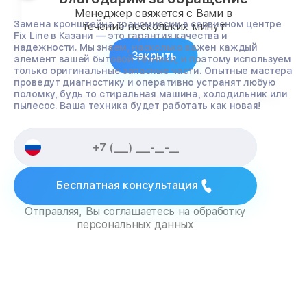
Менеджер свяжется с Вами в
Замена кронштейна трансмиссии в сервисном центре
течение нескольких минут
Fix Line в Казани — это гарантия качества и
надежности. Мы знаем, насколько важен каждый
Закрыть
элемент вашей бытовой техники, и поэтому используем
только оригинальные запасные части. Опытные мастера
проведут диагностику и оперативно устранят любую
поломку, будь то стиральная машина, холодильник или
пылесос. Ваша техника будет работать как новая!
Бесплатная консультация
Отправляя, Вы соглашаетесь на обработку
персональных данных