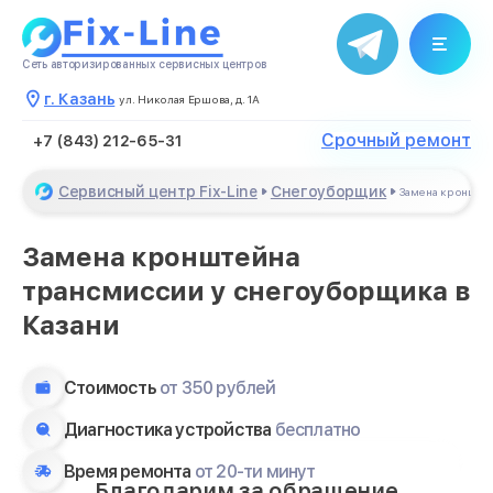
Сеть авторизированных сервисных центров
г. Казань
ул. Николая Ершова, д. 1А
Срочный ремонт
+7 (843) 212-65-31
Сервисный центр Fix-Line
Снегоуборщик
Замена кронште
Замена кронштейна
трансмиссии у снегоуборщика в
Казани
Стоимость
от 350 рублей
Диагностика устройства
бесплатно
Время ремонта
от 20-ти минут
Благодарим за обращение