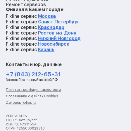
Ремонт серверов
Филиал в Вашем городе
Ремонт мониторов
Ремонт квадрокоптеров
Fixline сервис
Москва
Ремонт электросамокатов
Fixline сервис
Санкт-Петербург
Ремонт материнских плат
Fixline сервис
Краснодар
Ремонт видеокарт
Fixline сервис
Ростов-на-Дону
Ремонт кофемашин
Fixline сервис
Нижний Новгород
Ремонт vr систем
Fixline сервис
Новосибирск
Ремонт игровых приставок
Fixline сервис
Казань
Ремонт экшн-камер
Ремонт смарт-часов
Контакты и юр. данные
Ремонт роботов-пылесосов
Ремонт холодильников
+7 (843) 212-65-31
Ремонт стиральных машин
Звонок бесплатный по всей РФ
Ремонт пылесосов
Ремонт варочных панелей
Политика конфиденциальности
Ремонт духовых шкафов
Соглашение о файлах Cookies
Ремонт кондиционеров
Договор-оферта
Ремонт кухонных комбайнов
Ремонт микроволновых печей
Ремонт морозильных камер
РЕКВИЗИТЫ
ООО "Тест Групп"
Ремонт отпаривателей
ИНН: 5047311554
Ремонт плоттеров
ОГРН: 1255000023310