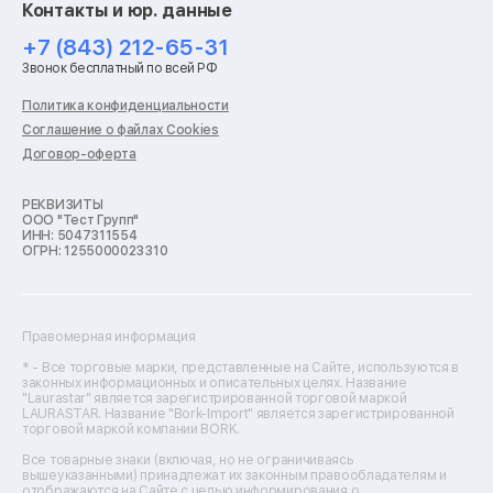
Контакты и юр. данные
Ремонт роботов-пылесосов
Ремонт холодильников
+7 (843) 212-65-31
Ремонт стиральных машин
Звонок бесплатный по всей РФ
Ремонт пылесосов
Ремонт варочных панелей
Политика конфиденциальности
Ремонт духовых шкафов
Соглашение о файлах Cookies
Ремонт кондиционеров
Договор-оферта
Ремонт кухонных комбайнов
Ремонт микроволновых печей
Ремонт морозильных камер
РЕКВИЗИТЫ
ООО "Тест Групп"
Ремонт отпаривателей
ИНН: 5047311554
Ремонт плоттеров
ОГРН: 1255000023310
Ремонт посудомоечных машин
Ремонт сканеров
Ремонт сушильных машин
Ремонт фенов
Правомерная информация
Ремонт цифровых биноклей
Ремонт тепловизоров
* - Все торговые марки, представленные на Сайте, используются в
законных информационных и описательных целях. Название
Ремонт массажных кресел
"Laurastar" является зарегистрированной торговой маркой
Ремонт водонагревателей
LAURASTAR. Название "Bork-Import" является зарегистрированной
торговой маркой компании BORK.
Ремонт вытяжек
Ремонт источников бесперебойного питания
Все товарные знаки (включая, но не ограничиваясь
Ремонт пароварок
вышеуказанными) принадлежат их законным правообладателям и
отображаются на Сайте с целью информирования о