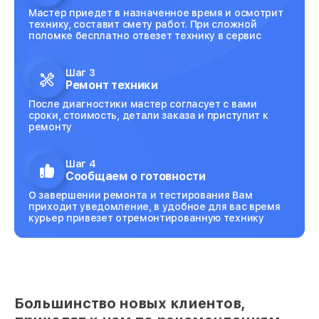
Мастер приедет в назначенное время и осмотрит
технику, составит смету работ. При сложной
поломке бесплатно отвезет технику в сервис
Шаг 3
Ремонт техники
После диагностики мастер согласует с вами
сроки, стоимость, детали заказа и приступит к
ремонту
Шаг 4
Сообщаем о готовности
О завершении ремонта и тестирования Вам
приходит уведомление, в удобное для вас время
курьер привезет отремонтированную технику
Большинство новых клиентов,