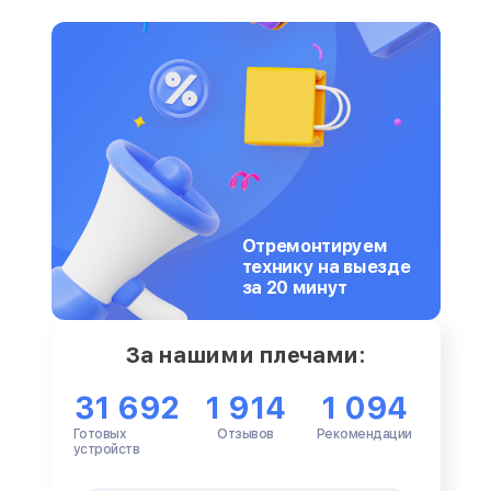
Отремонтируем
технику на выезде
за 20 минут
За нашими плечами:
31 692
1 914
1 094
Готовых
Отзывов
Рекомендации
устройств