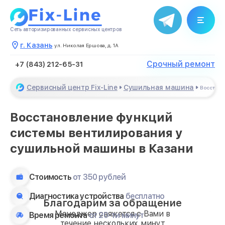
Сеть авторизированных сервисных центров
г. Казань
ул. Николая Ершова, д. 1А
Срочный ремонт
+7 (843) 212-65-31
Сервисный центр Fix-Line
Сушильная машина
Восстано
Восстановление функций
системы вентилирования у
сушильной машины в Казани
Стоимость
от 350 рублей
Диагностика устройства
бесплатно
Благодарим за обращение
Менеджер свяжется с Вами в
Время ремонта
от 20-ти минут
течение нескольких минут