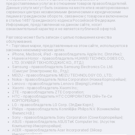
Ремонт микшерных пультов
предоставляемых услугах в отношении товаров правообладателей.
Ремонт dj-пультов
Данные услуги могут быть оказаны на месте или в неавторизованных
Ремонт кухонных плит
сервисных центрах независимыми физическими и юридическими
лицами в гражданском обороте, связанном с товаром и включенном
Ремонт стедикамов
в статью 1487 Гражданского кодекса Российской Федерации.
Ремонт оптических прицелов
Информация, представленная на данном сайте, носит
Ремонт электровелосипедов
ознакомительный характер и не является публичной офертой.
Ремонт видеокамер
Разговор может быть записан с целью повышения качества
Ремонт эхолотов
обслуживания.
Ремонт 3d-принтеров
* - Торговые марки, представленные на этом сайте, используются в
законных некоммерческих целях.
Ремонт прицелов ночного видения
iPhone, Macbook, iPad - правообладатель Apple Inc. (Эпл Инк.);
Ремонт винных шкафов
Huawei и Honor - правообладатель HUAWEI TECHNOLOGIES CO.,
LTD. (ХУАВЕЙ ТЕКНОЛОДЖИС КО., ЛТД.);
Ремонт выпрямителей
Samsung – правообладатель Samsung Electronics Co. Ltd.
Ремонт сушилок для рук
(Самсунг Электроникс Ко., Лтд.);
Ремонт дальномеров
MEIZU - правообладатель MEIZU TECHNOLOGY CO., LTD.;
Nokia - правообладатель Nokia Corporation (Нокиа Корпорейшн);
Ремонт снегоуборщиков
Lenovo - правообладатель Lenovo (Beijing) Limited;
Xiaomi - правообладатель Xiaomi Inc.;
ZTE - правообладатель ZTE Corporation;
HTC - правообладатель HTC CORPORATION (Эйч-Ти-Си
КОРПОРЕЙШН);
LG - правообладатель LG Corp. (ЭлДжи Корп.);
Philips - правообладатель Koninklijke Philips N.V. (Конинклийке
Филипс Н.В.);
Sony - правообладатель Sony Corporation (Сони Корпорейшн);
ASUS - правообладатель ASUSTeK Computer Inc. (Асустек
Компьютер Инкорпорейшн);
ACER - правообладатель Acer Incorporated (Эйсер
Инкорпорейтед);