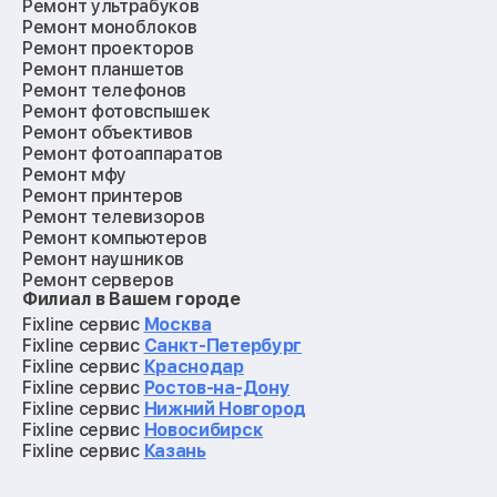
Ремонт ультрабуков
Ремонт моноблоков
Ремонт проекторов
Ремонт планшетов
Ремонт телефонов
Ремонт фотовспышек
Ремонт объективов
Ремонт фотоаппаратов
Ремонт мфу
Ремонт принтеров
Ремонт телевизоров
Ремонт компьютеров
Ремонт наушников
Ремонт серверов
Филиал в Вашем городе
Ремонт мониторов
Ремонт квадрокоптеров
Fixline сервис
Москва
Ремонт электросамокатов
Fixline сервис
Санкт-Петербург
Ремонт материнских плат
Fixline сервис
Краснодар
Ремонт видеокарт
Fixline сервис
Ростов-на-Дону
Ремонт кофемашин
Fixline сервис
Нижний Новгород
Ремонт vr систем
Fixline сервис
Новосибирск
Ремонт игровых приставок
Fixline сервис
Казань
Ремонт экшн-камер
Ремонт смарт-часов